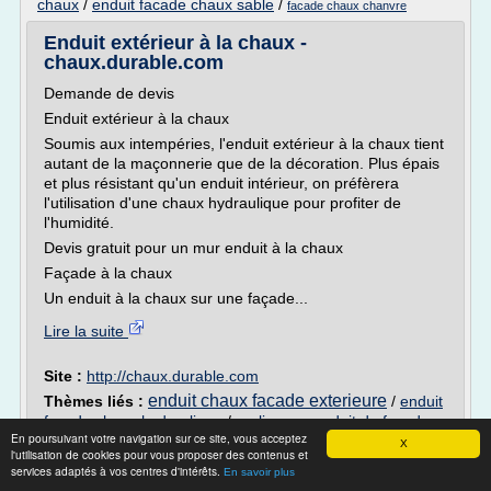
chaux
/
enduit facade chaux sable
/
facade chaux chanvre
Enduit extérieur à la chaux -
chaux.durable.com
Demande de devis
Enduit extérieur à la chaux
Soumis aux intempéries, l'enduit extérieur à la chaux tient
autant de la maçonnerie que de la décoration. Plus épais
et plus résistant qu'un enduit intérieur, on préfèrera
l'utilisation d'une chaux hydraulique pour profiter de
l'humidité.
Devis gratuit pour un mur enduit à la chaux
Façade à la chaux
Un enduit à la chaux sur une façade...
Lire la suite
Site :
http://chaux.durable.com
enduit chaux facade exterieure
Thèmes liés :
/
enduit
facade chaux hydraulique
/
realiser un enduit de facade a
En poursuivant votre navigation sur ce site, vous acceptez
la chaux
/
enduit facade chaux sable
/
enduit facade
X
l'utilisation de cookies pour vous proposer des contenus et
chaux aerienne
services adaptés à vos centres d'intérêts.
En savoir plus