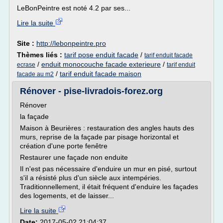
LeBonPeintre est noté 4.2 par ses...
Lire la suite
Site :
http://lebonpeintre.pro
Thèmes liés :
tarif pose enduit facade
/
tarif enduit facade
/
enduit monocouche facade exterieure
/
ecrase
tarif enduit
/
tarif enduit facade maison
facade au m2
Rénover - pise-livradois-forez.org
Rénover
la façade
Maison à Beurières : restauration des angles hauts des
murs, reprise de la façade par pisage horizontal et
création d'une porte fenêtre
Restaurer une façade non enduite
Il n'est pas nécessaire d'enduire un mur en pisé, surtout
s'il a résisté plus d'un siècle aux intempéries.
Traditionnellement, il était fréquent d'enduire les façades
des logements, et de laisser...
Lire la suite
Date:
2017-05-02 21:04:37