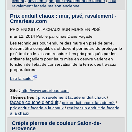
ciment
/
devis en ligne pour ravalement de facade
/
cout
ravalement facade maison ancienne
Prix enduit chaux : mur, pisé, ravalement -
Cmarteau.com
PRIX ENDUIT A LA CHAUX SUR MURS EN PISÉ
mar 12, 2014 Publié par cmas Dans Façade
Les techniques pour enduire des murs en pisé de terre,
doivent être compatibles et doivent permettre de protéger le
pisé tout en le laissant respirer. Les prix pratiqués par les
artisans façadiers pour leurs mise en oeuvre varient en
fonction de l'état de conservation de la terre, des travaux
préparatoires...
Lire la suite
Site :
http://www.cmarteau.com
Thèmes liés :
prix ravalement facade enduit chaux
/
facade couche d'enduit
/
prix enduit chaux facade m2
/
prix enduit facade a la chaux
/
realiser un enduit de facade
a la chaux
Crépis pierres de couleur Salon-de-
Provence