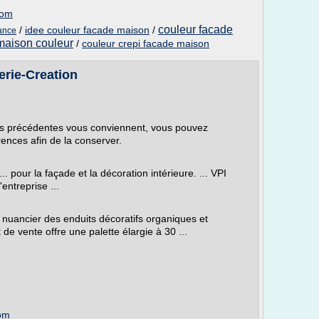
com
couleur facade
/
idee couleur facade maison
/
ance
maison couleur
/
couleur crepi facade maison
rie-Creation
pes précédentes vous conviennent, vous pouvez
rences afin de la conserver.
. pour la façade et la décoration intérieure. ... VPI
entreprise ...
nuancier des enduits décoratifs organiques et
de vente offre une palette élargie à 30 ...
com