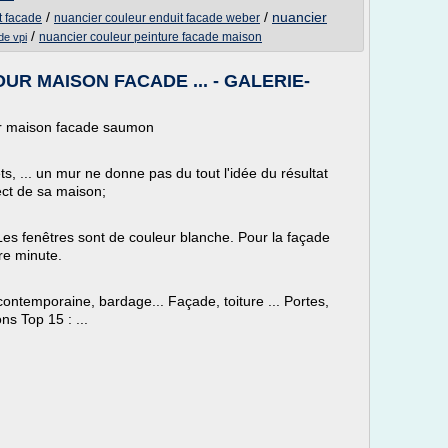
/
/
nuancier
t facade
nuancier couleur enduit facade weber
/
nuancier couleur peinture facade maison
de vpi
R MAISON FACADE ... - GALERIE-
ur maison facade saumon
lets, ... un mur ne donne pas du tout l'idée du résultat
ect de sa maison;
Les fenêtres sont de couleur blanche. Pour la façade
re minute.
ontemporaine, bardage... Façade, toiture ... Portes,
ns Top 15 : ...