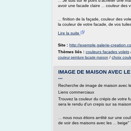
... Je suis sur le point d'acheter une ma
avoir une facade claire ... couleur des vo
... finition de la façade, couleur des vol
la couleur de votre facade, de vos tuiles
Lire la suite
Site :
http://exemple.galerie-creation.
Thèmes liés :
couleurs facades volets
/
choix coul
couleur peinture facade maison
IMAGE DE MAISON AVEC LE 
...
Recherche de image de maison avec le 
Liens commerciaux
Trouvez la couleur du crépis de votre fut
sera le rendu d'un crepis sur sa maison
... nous nous étions arrêté sur une coule
de voir des maisons avec les ... beige" 