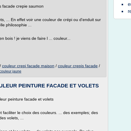
e
is facade crepie saumon
r
ets, ... En effet voir une couleur de crépi ou d'enduit sur
e philosophie ...
 bois ! je viens de faire l ... couleur...
/
couleur crepi facade maison
/
couleur crepis facade
/
couleur jaune
ULEUR PEINTURE FACADE ET VOLETS
ur peinture facade et volets
et faciliter le choix des couleurs. ... des exemples; des
es volets, ...