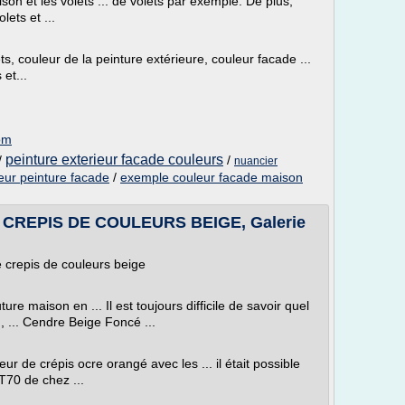
ison et les volets ... de volets par exemple. De plus,
lets et ...
ets, couleur de la peinture extérieure, couleur facade ...
 et...
com
peinture exterieur facade couleurs
/
/
nuancier
eur peinture facade
/
exemple couleur facade maison
CREPIS DE COULEURS BEIGE, Galerie
crepis de couleurs beige
ure maison en ... Il est toujours difficile de savoir quel
, ... Cendre Beige Foncé ...
ur de crépis ocre orangé avec les ... il était possible
T70 de chez ...