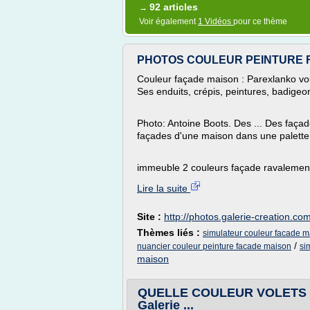
92 articles
→
Voir également
1 Vidéos
pour ce thème
PHOTOS COULEUR PEINTURE FA
Couleur façade maison : Parexlanko vou
Ses enduits, crépis, peintures, badigeon
Photo: Antoine Boots. Des ... Des faça
façades d'une maison dans une palette 
immeuble 2 couleurs façade ravalement
Lire la suite
Site :
http://photos.galerie-creation.co
Thèmes liés :
simulateur couleur facade ma
/
nuancier couleur peinture facade maison
si
maison
QUELLE COULEUR VOLETS 
Galerie ...