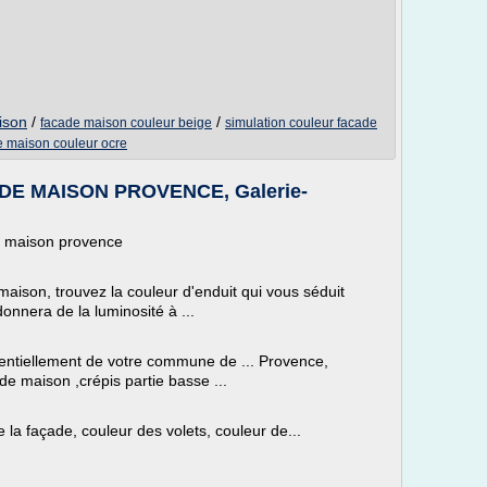
ison
/
/
facade maison couleur beige
simulation couleur facade
e maison couleur ocre
E MAISON PROVENCE, Galerie-
e maison provence
aison, trouvez la couleur d'enduit qui vous séduit
donnera de la luminosité à ...
entiellement de votre commune de ... Provence,
de maison ,crépis partie basse ...
 de la façade, couleur des volets, couleur de...