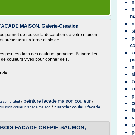
n
n
m
n
CADE MAISON, Galerie-Creation
s
s permet de réussir la décoration de votre maison.
p
s présentent un large choix de ...
co
c
des peintes dans des couleurs primaires Peindre les
de couleurs vives pour donner de l ...
pr
n
 de...
s
c
c
m
p
peinture facade maison couleur
/
/
ison gratuit
c
/
nuancier couleur facade
mulation couleur facade maison
f
r
c
BOIS FACADE CREPIE SAUMON,
p