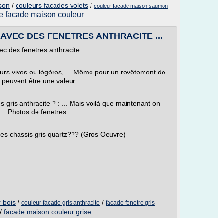
son
/
couleurs facades volets
/
couleur facade maison saumon
re facade maison couleur
VEC DES FENETRES ANTHRACITE ...
ec des fenetres anthracite
urs vives ou légères, ... Même pour un revêtement de
 peuvent être une valeur ...
 gris anthracite ? : ... Mais voilà que maintenant on
... Photos de fenetres ...
des chassis gris quartz??? (Gros Oeuvre)
r bois
/
/
couleur facade gris anthracite
facade fenetre gris
/
facade maison couleur grise