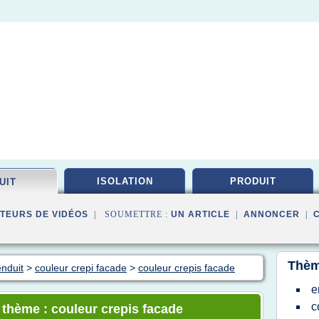
ISOLATION
PRODUIT
UIT
TEURS DE VIDÉOS
| SOUMETTRE :
UN ARTICLE
|
ANNONCER
|
Thèm
enduit
>
couleur crepi facade
>
couleur crepis facade
e
c
e thème : couleur crepis facade