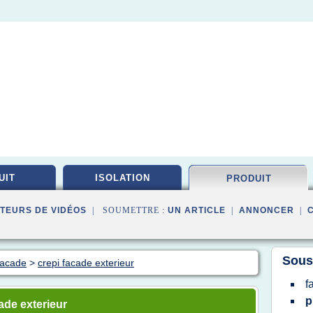
UIT
ISOLATION
PRODUIT
TEURS DE VIDÉOS
| SOUMETTRE :
UN ARTICLE
|
ANNONCER
|
Sous
facade
>
crepi facade exterieur
f
p
ade exterieur