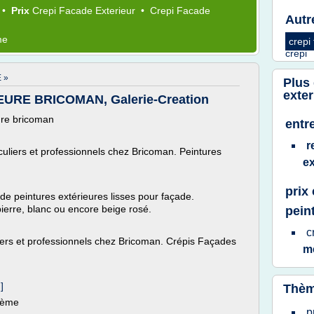
•
Prix
Crepi Facade Exterieur
•
Crepi Facade
Autr
me
crepi
crepi
 »
Plus
exter
URE BRICOMAN, Galerie-Creation
ure bricoman
entr
r
uliers et professionnels chez Bricoman. Peintures
ex
prix
 peintures extérieures lisses pour façade.
ierre, blanc ou encore beige rosé.
pein
c
iers et professionnels chez Bricoman. Crépis Façades
m
]
Thèm
thème
p