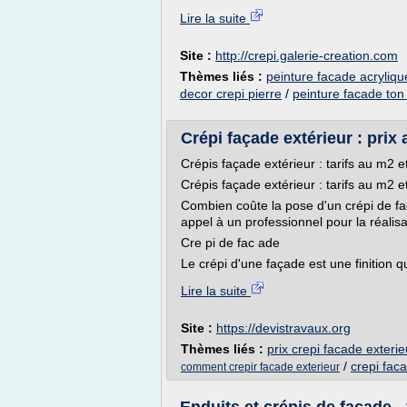
Lire la suite
Site :
http://crepi.galerie-creation.com
Thèmes liés :
peinture facade acryliqu
decor crepi pierre
/
peinture facade ton
Crépi façade extérieur : prix
Crépis façade extérieur : tarifs au m2 e
Crépis façade extérieur : tarifs au m2 e
Combien coûte la pose d'un crépi de fa
appel à un professionnel pour la réalisa
Cre pi de fac ade
Le crépi d'une façade est une finition q
Lire la suite
Site :
https://devistravaux.org
Thèmes liés :
prix crepi facade exterie
/
crepi fac
comment crepir facade exterieur