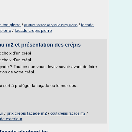
e ton pierre
/
/
facade
peinture facade acrylique leroy merlin
 pierre
/
facade crepis pierre
 au m2 et présentation des crépis
t choix d'un crépi
t choix d'un crépi
çade ? Tout ce que vous devez savoir avant de faire
tion de votre crépi.
ui sert à protéger la façade ou le mur des...
ur
/
prix crepis facade m2
/
/
cout crepis facade m2
ade exterieur