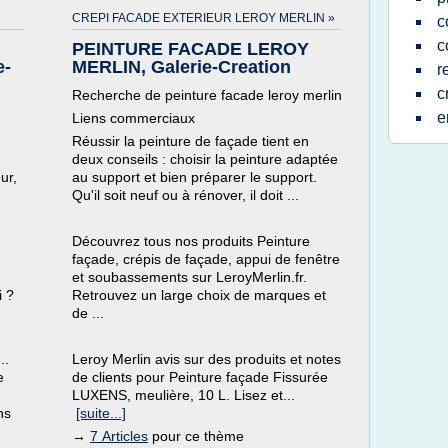
CREPI FACADE EXTERIEUR LEROY MERLIN »
c
c
PEINTURE FACADE LEROY
e-
MERLIN, Galerie-Creation
r
c
Recherche de peinture facade leroy merlin
e
Liens commerciaux
Réussir la peinture de façade tient en
deux conseils : choisir la peinture adaptée
ur,
au support et bien préparer le support.
Qu'il soit neuf ou à rénover, il doit ...
Découvrez tous nos produits Peinture
façade, crépis de façade, appui de fenêtre
et soubassements sur LeroyMerlin.fr.
i ?
Retrouvez un large choix de marques et
de ...
..
Leroy Merlin avis sur des produits et notes
e
de clients pour Peinture façade Fissurée
LUXENS, meulière, 10 L. Lisez et...
ns
[suite...]
→
7 Articles
pour ce thème