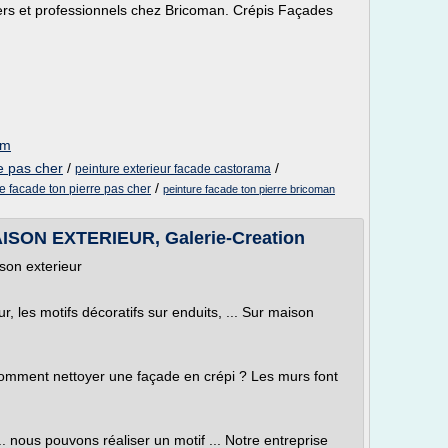
ers et professionnels chez Bricoman. Crépis Façades
om
e pas cher
/
/
peinture exterieur facade castorama
/
e facade ton pierre pas cher
peinture facade ton pierre bricoman
SON EXTERIEUR, Galerie-Creation
son exterieur
ur, les motifs décoratifs sur enduits, ... Sur maison
Comment nettoyer une façade en crépi ? Les murs font
. nous pouvons réaliser un motif ... Notre entreprise