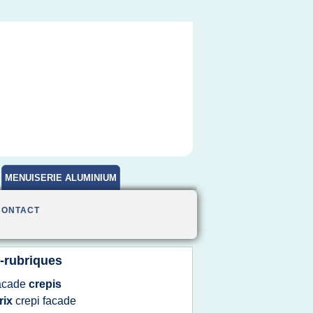
MENUISERIE ALUMINIUM
CONTACT
-rubriques
acade
crepis
rix
crepi facade