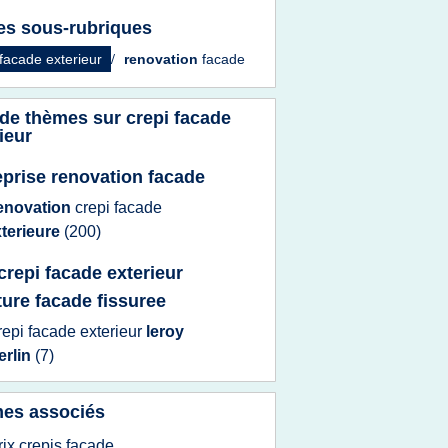
es sous-rubriques
 facade exterieur
/
renovation
facade
 de thèmes sur
crepi facade
ieur
eprise renovation facade
enovation
crepi facade
terieure
(200)
 crepi facade exterieur
ture facade fissuree
repi facade exterieur
leroy
erlin
(7)
es associés
rix crepis facade