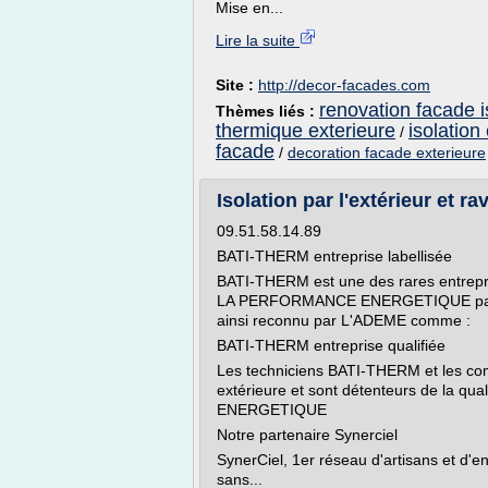
Mise en...
Lire la suite
Site :
http://decor-facades.com
renovation facade i
Thèmes liés :
thermique exterieure
isolation
/
facade
/
decoration facade exterieure
Isolation par l'extérieur et r
09.51.58.14.89
BATI-THERM entreprise labellisée
BATI-THERM est une des rares entrepris
LA PERFORMANCE ENERGETIQUE par la
ainsi reconnu par L'ADEME comme :
BATI-THERM entreprise qualifiée
Les techniciens BATI-THERM et les com
extérieure et sont détenteurs de la q
ENERGETIQUE
Notre partenaire Synerciel
SynerCiel, 1er réseau d'artisans et d'e
sans...