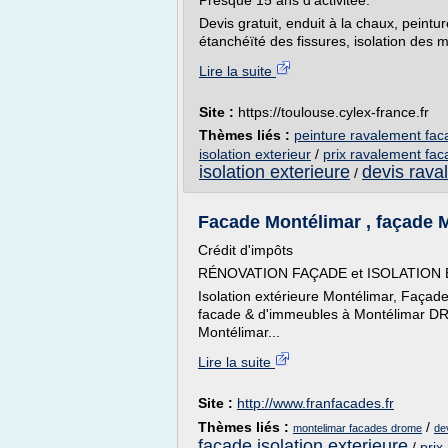
Presque 15 ans d'activitée.
Devis gratuit, enduit à la chaux, peintu
étanchéïté des fissures, isolation des mu
Lire la suite
Site :
https://toulouse.cylex-france.fr
Thèmes liés :
peinture ravalement fa
isolation exterieur
/
prix ravalement fa
isolation exterieure
devis rava
/
Facade Montélimar , façade Mo
Crédit d'impôts
RÉNOVATION FAÇADE et ISOLATION 
Isolation extérieure Montélimar, Faça
facade & d'immeubles à Montélimar DR
Montélimar...
Lire la suite
Site :
http://www.franfacades.fr
Thèmes liés :
/
montelimar facades drome
de
facade isolation exterieure
/
prix