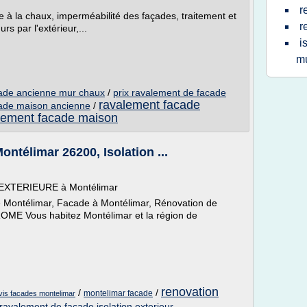
r
re à la chaux, imperméabilité des façades, traitement et
r
rs par l'extérieur,...
i
m
cade ancienne mur chaux
/
prix ravalement de facade
ravalement facade
cade maison ancienne
/
lement facade maison
ntélimar 26200, Isolation ...
EXTERIEURE à Montélimar
de Montélimar, Facade à Montélimar, Rénovation de
OME Vous habitez Montélimar et la région de
renovation
/
/
montelimar facade
vis facades montelimar
 ravalement de facade isolation exterieur