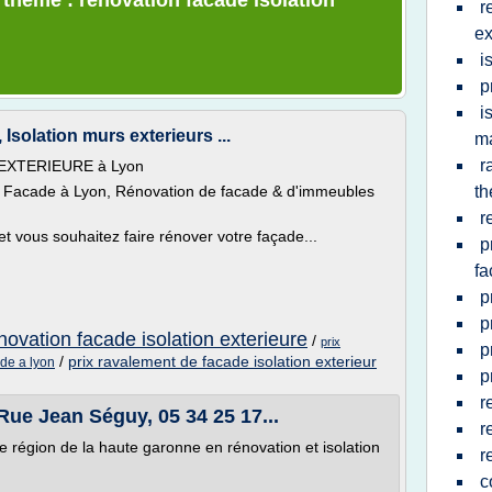
 thème : renovation facade isolation
r
ex
i
p
i
solation murs exterieurs ...
m
r
EXTERIEURE à Lyon
n, Facade à Lyon, Rénovation de facade & d'immeubles
th
r
et vous souhaitez faire rénover votre façade...
p
fa
p
p
novation facade isolation exterieure
/
prix
p
/
prix ravalement de facade isolation exterieur
de a lyon
p
r
Rue Jean Séguy, 05 34 25 17...
r
tre région de la haute garonne en rénovation et isolation
r
c