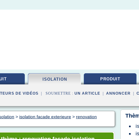
UIT
PRODUIT
ISOLATION
TEURS DE VIDÉOS
| SOUMETTRE :
UN ARTICLE
|
ANNONCER
|
Thèm
solation
>
isolation facade exterieure
>
renovation
i
i