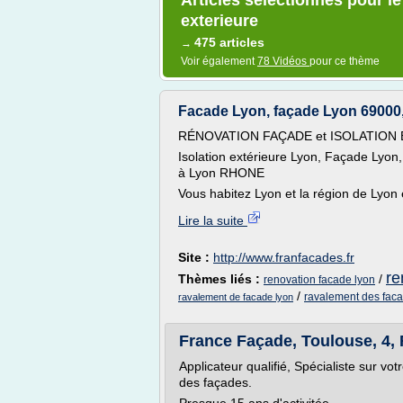
Articles sélectionnés pour le
exterieure
475 articles
→
Voir également
78 Vidéos
pour ce thème
Facade Lyon, façade Lyon 69000, I
RÉNOVATION FAÇADE et ISOLATION 
Isolation extérieure Lyon, Façade Lyo
à Lyon RHONE
Vous habitez Lyon et la région de Lyon 
Lire la suite
Site :
http://www.franfacades.fr
re
Thèmes liés :
/
renovation facade lyon
/
ravalement des faca
ravalement de facade lyon
France Façade, Toulouse, 4, 
Applicateur qualifié, Spécialiste sur vo
des façades.