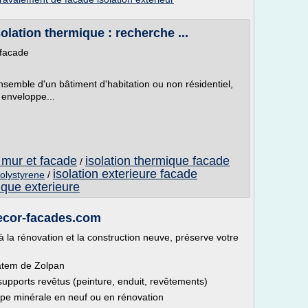
olation thermique : recherche ...
 facade
'ensemble d'un bâtiment d'habitation ou non résidentiel,
enveloppe...
 mur et facade
isolation thermique facade
/
isolation exterieure facade
polystyrene
/
ique exterieure
cor-facades.com
 à la rénovation et la construction neuve, préserve votre
atem de Zolpan
supports revêtus (peinture, enduit, revêtements)
ype minérale en neuf ou en rénovation