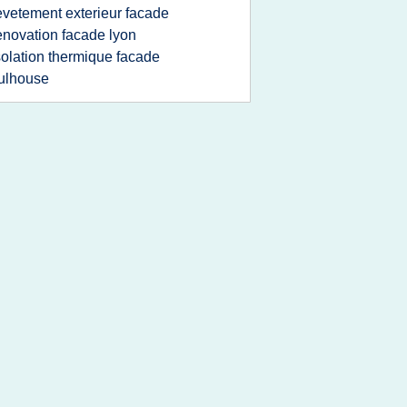
evetement exterieur facade
enovation facade lyon
solation thermique facade
ulhouse