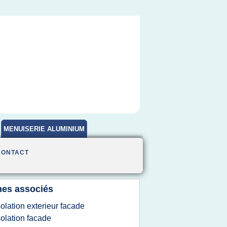
MENUISERIE ALUMINIUM
CONTACT
es associés
solation exterieur facade
solation facade