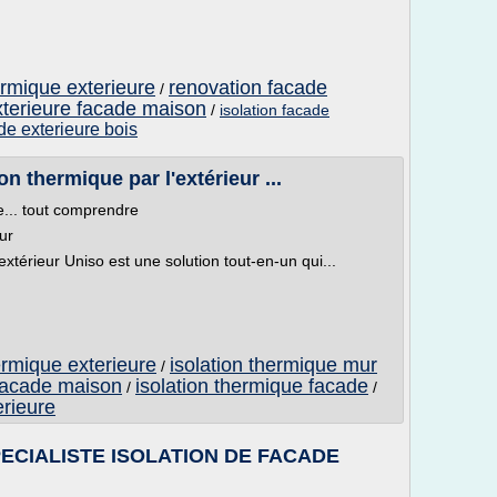
ermique exterieure
renovation facade
/
exterieure facade maison
/
isolation facade
de exterieure bois
n thermique par l'extérieur ...
e... tout comprendre
eur
extérieur Uniso est une solution tout-en-un qui...
ermique exterieure
isolation thermique mur
/
 facade maison
isolation thermique facade
/
/
erieure
ECIALISTE ISOLATION DE FACADE