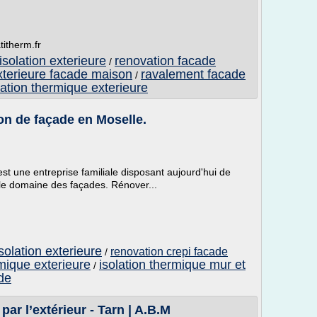
titherm.fr
solation exterieure
renovation facade
/
exterieure facade maison
ravalement facade
/
lation thermique exterieure
ion de façade en Moselle.
t une entreprise familiale disposant aujourd'hui de
le domaine des façades. Rénover...
solation exterieure
renovation crepi facade
/
rmique exterieure
isolation thermique mur et
/
ade
par l’extérieur - Tarn | A.B.M