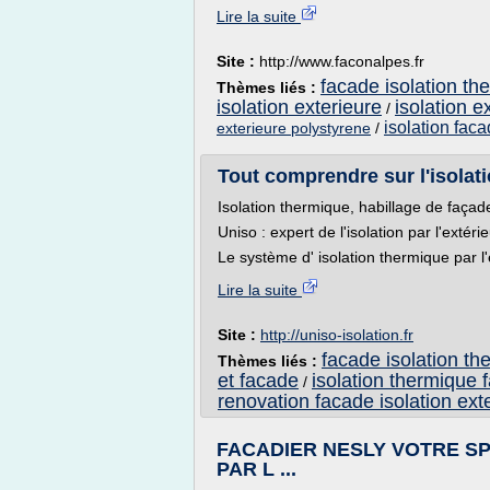
Lire la suite
Site :
http://www.faconalpes.fr
facade isolation th
Thèmes liés :
isolation exterieure
isolation 
/
isolation faca
exterieure polystyrene
/
Tout comprendre sur l'isolatio
Isolation thermique, habillage de façad
Uniso : expert de l'isolation par l'extéri
Le système d' isolation thermique par l'
Lire la suite
Site :
http://uniso-isolation.fr
facade isolation th
Thèmes liés :
et facade
isolation thermique
/
renovation facade isolation ext
FACADIER NESLY VOTRE SP
PAR L ...