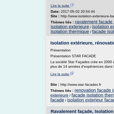
Lire la suite
Date:
2017-05-02 20:54:44
Site :
http://www.isolation-exterieure-ba
ravalement facade i
Thèmes liés :
isolation exterieure
isolation 
/
isolation thermique
facade iso
/
Isolation extérieure, rénovat
Présentation
Présentation STAR FACADE
La société Star Façades crée en 2000 es
plus de 14 années d'expériences dans 
Lire la suite
Site :
http://www.star-facades.fr
renovation facade i
Thèmes liés :
facade isolation the
exterieure
/
facade
isolation exterieur fac
/
Ravalement façade, Isolation 