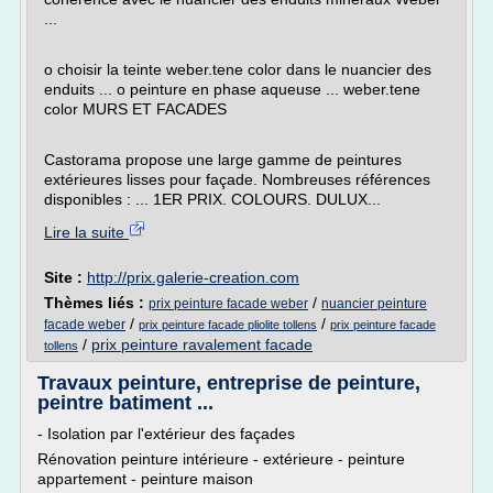
...
o choisir la teinte weber.tene color dans le nuancier des
enduits ... o peinture en phase aqueuse ... weber.tene
color MURS ET FACADES
Castorama propose une large gamme de peintures
extérieures lisses pour façade. Nombreuses références
disponibles : ... 1ER PRIX. COLOURS. DULUX...
Lire la suite
Site :
http://prix.galerie-creation.com
Thèmes liés :
/
prix peinture facade weber
nuancier peinture
/
/
facade weber
prix peinture facade pliolite tollens
prix peinture facade
/
prix peinture ravalement facade
tollens
Travaux peinture, entreprise de peinture,
peintre batiment ...
- Isolation par l'extérieur des façades
Rénovation peinture intérieure - extérieure - peinture
appartement - peinture maison