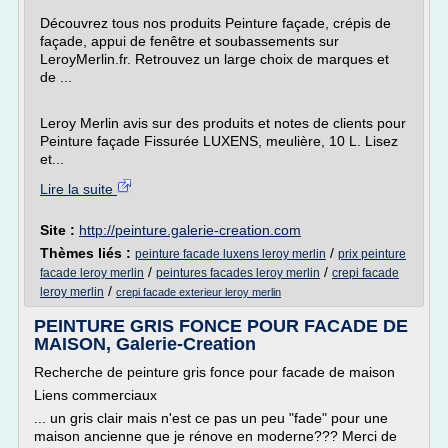
Découvrez tous nos produits Peinture façade, crépis de
façade, appui de fenêtre et soubassements sur
LeroyMerlin.fr. Retrouvez un large choix de marques et
de ...
Leroy Merlin avis sur des produits et notes de clients pour
Peinture façade Fissurée LUXENS, meulière, 10 L. Lisez
et...
Lire la suite
Site :
http://peinture.galerie-creation.com
Thèmes liés :
/
peinture facade luxens leroy merlin
prix peinture
/
/
facade leroy merlin
peintures facades leroy merlin
crepi facade
/
leroy merlin
crepi facade exterieur leroy merlin
PEINTURE GRIS FONCE POUR FACADE DE
MAISON, Galerie-Creation
Recherche de peinture gris fonce pour facade de maison
Liens commerciaux
... un gris clair mais n'est ce pas un peu "fade" pour une
maison ancienne que je rénove en moderne??? Merci de