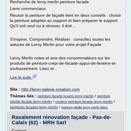
Recherche de leroy merlin peinture facade
Liens commerciaux
Réussir la peinture de façade tient en deux conseils : choisir
la peinture adaptée au support et bien préparer le support.
Qu'il soit neuf ou à rénover, il doit ...
S'inspirer, Comprendre, Réaliser : consultez toutes les
astuces de Leroy Merlin pour votre projet Façade
Leroy Merlin notes et avis des consommateurs sur les
produits de peinture-crepi-de-facade-appui-de-fenetre-et-
soubassement. Lisez et...
Lire la suite
Site :
http://leroy.galerie-creation.com
Thèmes liés :
/
peinture facade luxens leroy merlin
peinture
/
/
pliolite facade leroy merlin
couleur peinture facade leroy merlin
/
peintures facades leroy merlin
peinture pliolite leroy merlin blanc
Ravalement rénovation façade - Pas-de-
Calais (62) - MRH Sarl
Contact