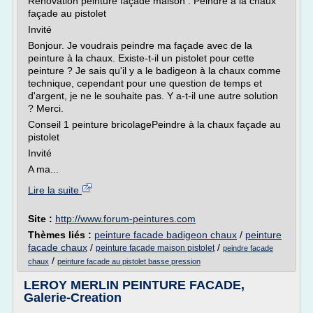
Rénovation peinture façade maison : Peindre à la chaux
façade au pistolet
Invité
Bonjour. Je voudrais peindre ma façade avec de la
peinture à la chaux. Existe-t-il un pistolet pour cette
peinture ? Je sais qu'il y a le badigeon à la chaux comme
technique, cependant pour une question de temps et
d'argent, je ne le souhaite pas. Y a-t-il une autre solution
? Merci.
Conseil 1 peinture bricolagePeindre à la chaux façade au
pistolet
Invité
A ma...
Lire la suite
Site :
http://www.forum-peintures.com
Thèmes liés :
peinture facade badigeon chaux
/
peinture
facade chaux
/
/
peinture facade maison pistolet
peindre facade
/
chaux
peinture facade au pistolet basse pression
LEROY MERLIN PEINTURE FACADE,
Galerie-Creation