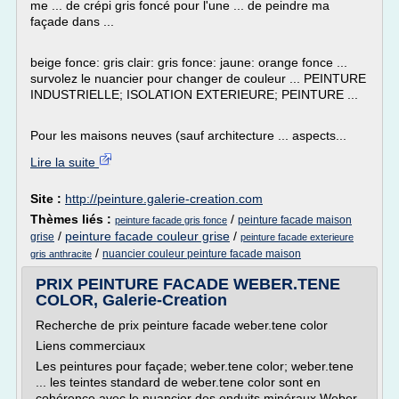
me ... de crépi gris foncé pour l'une ... de peindre ma
façade dans ...
beige fonce: gris clair: gris fonce: jaune: orange fonce ...
survolez le nuancier pour changer de couleur ... PEINTURE
INDUSTRIELLE; ISOLATION EXTERIEURE; PEINTURE ...
Pour les maisons neuves (sauf architecture ... aspects...
Lire la suite
Site :
http://peinture.galerie-creation.com
Thèmes liés :
/
peinture facade maison
peinture facade gris fonce
/
peinture facade couleur grise
/
grise
peinture facade exterieure
/
nuancier couleur peinture facade maison
gris anthracite
PRIX PEINTURE FACADE WEBER.TENE
COLOR, Galerie-Creation
Recherche de prix peinture facade weber.tene color
Liens commerciaux
Les peintures pour façade; weber.tene color; weber.tene
... les teintes standard de weber.tene color sont en
cohérence avec le nuancier des enduits minéraux Weber