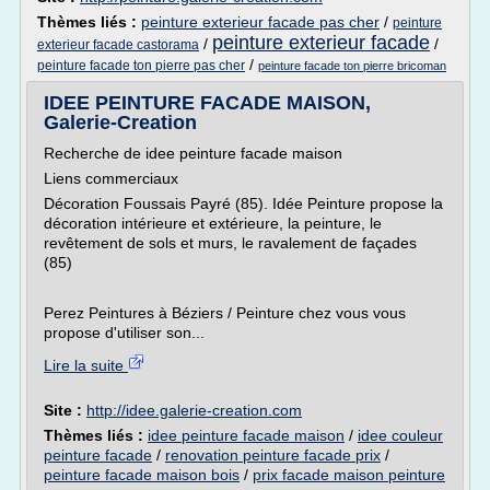
Thèmes liés :
peinture exterieur facade pas cher
/
peinture
peinture exterieur facade
/
/
exterieur facade castorama
/
peinture facade ton pierre pas cher
peinture facade ton pierre bricoman
IDEE PEINTURE FACADE MAISON,
Galerie-Creation
Recherche de idee peinture facade maison
Liens commerciaux
Décoration Foussais Payré (85). Idée Peinture propose la
décoration intérieure et extérieure, la peinture, le
revêtement de sols et murs, le ravalement de façades
(85)
Perez Peintures à Béziers / Peinture chez vous vous
propose d'utiliser son...
Lire la suite
Site :
http://idee.galerie-creation.com
Thèmes liés :
idee peinture facade maison
/
idee couleur
peinture facade
/
renovation peinture facade prix
/
peinture facade maison bois
/
prix facade maison peinture