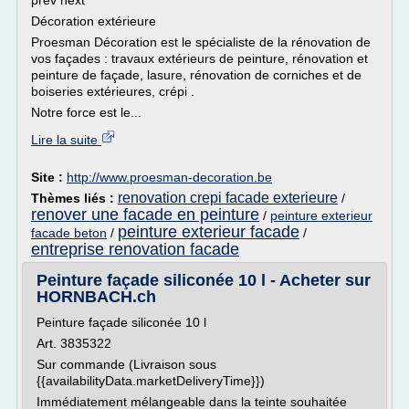
prev next
Décoration extérieure
Proesman Décoration est le spécialiste de la rénovation de
vos façades : travaux extérieurs de peinture, rénovation et
peinture de façade, lasure, rénovation de corniches et de
boiseries extérieures, crépi .
Notre force est le...
Lire la suite
Site :
http://www.proesman-decoration.be
renovation crepi facade exterieure
Thèmes liés :
/
renover une facade en peinture
/
peinture exterieur
peinture exterieur facade
facade beton
/
/
entreprise renovation facade
Peinture façade siliconée 10 l - Acheter sur
HORNBACH.ch
Peinture façade siliconée 10 l
Art. 3835322
Sur commande (Livraison sous
{{availabilityData.marketDeliveryTime}})
Immédiatement mélangeable dans la teinte souhaitée