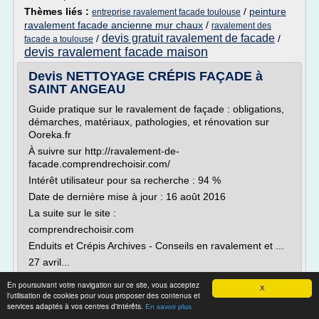
Thèmes liés :
/
peinture
entreprise ravalement facade toulouse
ravalement facade ancienne mur chaux
/
ravalement des
devis gratuit ravalement de facade
/
/
facade a toulouse
devis ravalement facade maison
Devis NETTOYAGE CRÉPIS FAÇADE à
SAINT ANGEAU
Guide pratique sur le ravalement de façade : obligations,
démarches, matériaux, pathologies, et rénovation sur
Ooreka.fr
À suivre sur http://ravalement-de-
facade.comprendrechoisir.com/
Intérêt utilisateur pour sa recherche : 94 %
Date de dernière mise à jour : 16 août 2016
La suite sur le site :
comprendrechoisir.com
Enduits et Crépis Archives - Conseils en ravalement et ...
27 avril...
Lire la suite
En poursuivant votre navigation sur ce site, vous acceptez
X
l'utilisation de cookies pour vous proposer des contenus et
services adaptés à vos centres d'intérêts.
En savoir plus
Site :
http://www.convention-entreprise.fr