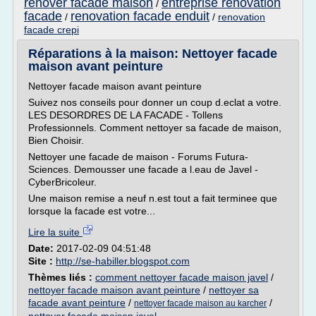
renover facade maison
entreprise renovation
/
facade
renovation facade enduit
/
/
renovation
facade crepi
Réparations à la maison: Nettoyer facade
maison avant peinture
Nettoyer facade maison avant peinture
Suivez nos conseils pour donner un coup d.eclat a votre.
LES DESORDRES DE LA FACADE - Tollens
Professionnels. Comment nettoyer sa facade de maison,
Bien Choisir.
Nettoyer une facade de maison - Forums Futura-
Sciences. Demousser une facade a l.eau de Javel -
CyberBricoleur.
Une maison remise a neuf n.est tout a fait terminee que
lorsque la facade est votre...
Lire la suite
Date:
2017-02-09 04:51:48
Site :
http://se-habiller.blogspot.com
Thèmes liés :
comment nettoyer facade maison javel
/
nettoyer facade maison avant peinture
/
nettoyer sa
facade avant peinture
/
/
nettoyer facade maison au karcher