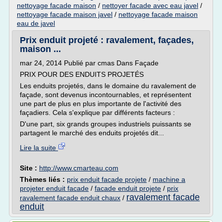
nettoyage facade maison
/
nettoyer facade avec eau javel
/
nettoyage facade maison javel
/
nettoyage facade maison
eau de javel
Prix enduit projeté : ravalement, façades,
maison ...
mar 24, 2014 Publié par cmas Dans Façade
PRIX POUR DES ENDUITS PROJETÉS
Les enduits projetés, dans le domaine du ravalement de
façade, sont devenus incontournables, et représentent
une part de plus en plus importante de l'activité des
façadiers. Cela s'explique par différents facteurs :
D'une part, six grands groupes industriels puissants se
partagent le marché des enduits projetés dit...
Lire la suite
Site :
http://www.cmarteau.com
Thèmes liés :
prix enduit facade projete
/
machine a
projeter enduit facade
/
facade enduit projete
/
prix
ravalement facade
ravalement facade enduit chaux
/
enduit