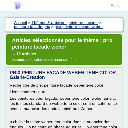
Menu
Accueil
>
Thèmes & articles : peintures facade
>
peinture facade prix
>
prix peinture facade weber
Articles sélectionnés pour le thème : prix
peinture facade weber
12 articles
→
Aucune vidéo sélectionnée pour ce thème
PRIX PEINTURE FACADE WEBER.TENE COLOR,
Galerie-Creation
Recherche de prix peinture facade weber.tene color
Liens commerciaux
Les peintures pour façade; weber.tene color; weber.tene ...
les teintes standard de weber.tene color sont en cohérence
avec le nuancier des enduits minéraux Weber ...
o choisir la teinte weber.tene color dans le nuancier des
enduits ... o peinture en phase aqueuse ... weber.tene color