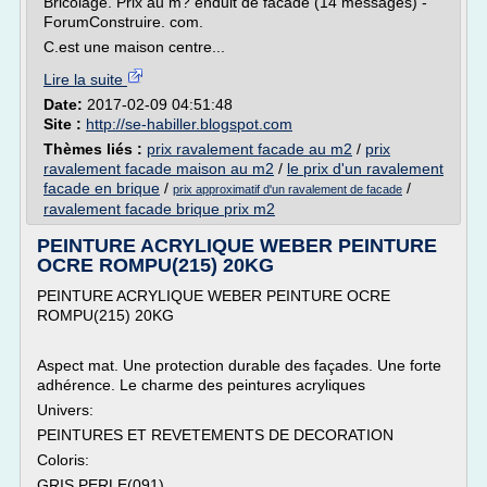
Bricolage. Prix au m? enduit de facade (14 messages) -
ForumConstruire. com.
C.est une maison centre...
Lire la suite
Date:
2017-02-09 04:51:48
Site :
http://se-habiller.blogspot.com
Thèmes liés :
prix ravalement facade au m2
/
prix
ravalement facade maison au m2
/
le prix d'un ravalement
facade en brique
/
/
prix approximatif d'un ravalement de facade
ravalement facade brique prix m2
PEINTURE ACRYLIQUE WEBER PEINTURE
OCRE ROMPU(215) 20KG
PEINTURE ACRYLIQUE WEBER PEINTURE OCRE
ROMPU(215) 20KG
Aspect mat. Une protection durable des façades. Une forte
adhérence. Le charme des peintures acryliques
Univers:
PEINTURES ET REVETEMENTS DE DECORATION
Coloris:
GRIS PERLE(091)