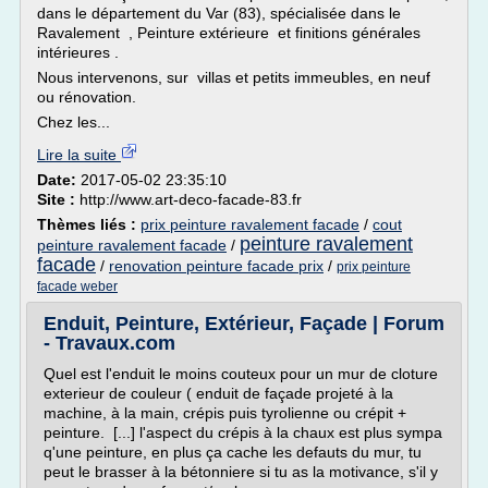
dans le département du Var (83), spécialisée dans le
Ravalement , Peinture extérieure et finitions générales
intérieures .
Nous intervenons, sur villas et petits immeubles, en neuf
ou rénovation.
Chez les...
Lire la suite
Date:
2017-05-02 23:35:10
Site :
http://www.art-deco-facade-83.fr
Thèmes liés :
prix peinture ravalement facade
/
cout
peinture ravalement
peinture ravalement facade
/
facade
/
renovation peinture facade prix
/
prix peinture
facade weber
Enduit, Peinture, Extérieur, Façade | Forum
- Travaux.com
Quel est l'enduit le moins couteux pour un mur de cloture
exterieur de couleur ( enduit de façade projeté à la
machine, à la main, crépis puis tyrolienne ou crépit +
peinture. [...] l'aspect du crépis à la chaux est plus sympa
q'une peinture, en plus ça cache les defauts du mur, tu
peut le brasser à la bétonniere si tu as la motivance, s'il y