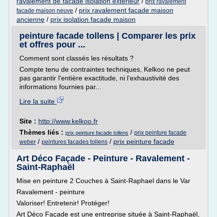
ravalement de facade isolation exterieur
/
prix ravalement
/
prix ravalement facade maison
facade maison neuve
ancienne
/
prix isolation facade maison
peinture facade tollens | Comparer les prix
et offres pour ...
Comment sont classés les résultats ?
Compte tenu de contraintes techniques, Kelkoo ne peut
pas garantir l'entière exactitude, ni l'exhaustivité des
informations fournies par...
Lire la suite
Site :
http://www.kelkoo.fr
Thèmes liés :
/
prix peinture facade
prix peinture facade tollens
/
/
prix peinture facade
weber
peintures facades tollens
Art Déco Façade - Peinture - Ravalement -
Saint-Raphaël
Mise en peinture 2 Couches à Saint-Raphael dans le Var
Ravalement - peinture
Valoriser! Entretenir! Protéger!
Art Déco Façade est une entreprise située à Saint-Raphaël,