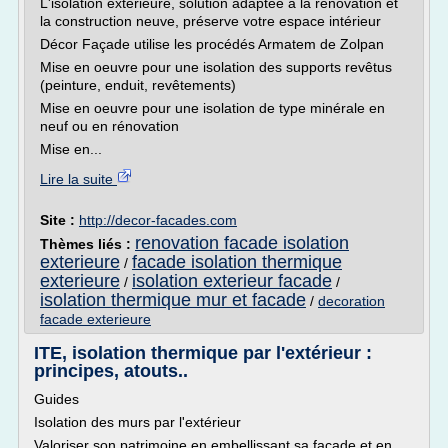
L'isolation extérieure, solution adaptée à la rénovation et
la construction neuve, préserve votre espace intérieur
Décor Façade utilise les procédés Armatem de Zolpan
Mise en oeuvre pour une isolation des supports revêtus
(peinture, enduit, revêtements)
Mise en oeuvre pour une isolation de type minérale en
neuf ou en rénovation
Mise en...
Lire la suite
Site :
http://decor-facades.com
renovation facade isolation
Thèmes liés :
exterieure
facade isolation thermique
/
exterieure
isolation exterieur facade
/
/
isolation thermique mur et facade
/
decoration
facade exterieure
ITE, isolation thermique par l'extérieur :
principes, atouts..
Guides
Isolation des murs par l'extérieur
Valoriser son patrimoine en embellissant sa façade et en