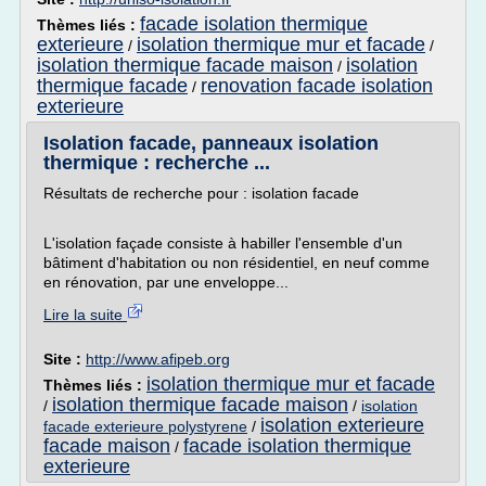
facade isolation thermique
Thèmes liés :
exterieure
isolation thermique mur et facade
/
/
isolation thermique facade maison
isolation
/
thermique facade
renovation facade isolation
/
exterieure
Isolation facade, panneaux isolation
thermique : recherche ...
Résultats de recherche pour : isolation facade
L'isolation façade consiste à habiller l'ensemble d'un
bâtiment d'habitation ou non résidentiel, en neuf comme
en rénovation, par une enveloppe...
Lire la suite
Site :
http://www.afipeb.org
isolation thermique mur et facade
Thèmes liés :
isolation thermique facade maison
/
/
isolation
isolation exterieure
facade exterieure polystyrene
/
facade maison
facade isolation thermique
/
exterieure