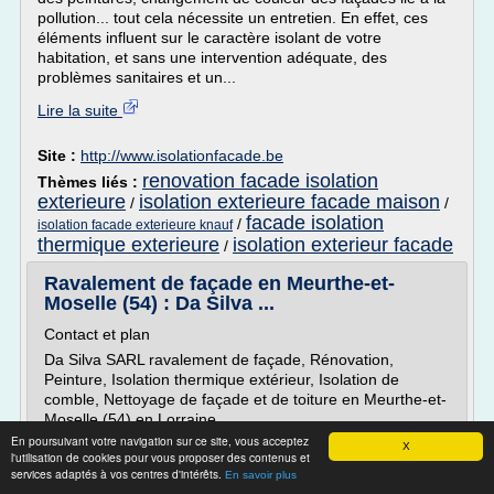
pollution... tout cela nécessite un entretien. En effet, ces
éléments influent sur le caractère isolant de votre
habitation, et sans une intervention adéquate, des
problèmes sanitaires et un...
Lire la suite
Site :
http://www.isolationfacade.be
renovation facade isolation
Thèmes liés :
exterieure
isolation exterieure facade maison
/
/
facade isolation
/
isolation facade exterieure knauf
thermique exterieure
isolation exterieur facade
/
Ravalement de façade en Meurthe-et-
Moselle (54) : Da Silva ...
Contact et plan
Da Silva SARL ravalement de façade, Rénovation,
Peinture, Isolation thermique extérieur, Isolation de
comble, Nettoyage de façade et de toiture en Meurthe-et-
Moselle (54) en Lorraine.
En poursuivant votre navigation sur ce site, vous acceptez
Située à Champenoux en Meurthe-et-Moselle (54), entre
X
l'utilisation de cookies pour vous proposer des contenus et
Château Salin et Nancy, DA SILVA SARL est à votre
services adaptés à vos centres d'intérêts.
En savoir plus
service depuis plus de 20 ans.