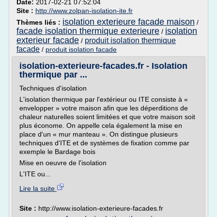
Date:
2017-02-21 07:52:04
Site :
http://www.zolpan-isolation-ite.fr
isolation exterieure facade maison
Thèmes liés :
/
facade isolation thermique exterieure
isolation
/
exterieur facade
produit isolation thermique
/
facade
/
produit isolation facade
isolation-exterieure-facades.fr - Isolation
thermique par ...
Techniques d'isolation
L'isolation thermique par l'extérieur ou ITE consiste à «
envelopper » votre maison afin que les déperditions de
chaleur naturelles soient limitées et que votre maison soit
plus économe. On appelle cela également la mise en
place d'un « mur manteau ». On distingue plusieurs
techniques d'ITE et de systèmes de fixation comme par
exemple le Bardage bois
Mise en oeuvre de l'isolation
L'ITE ou...
Lire la suite
Site :
http://www.isolation-exterieure-facades.fr