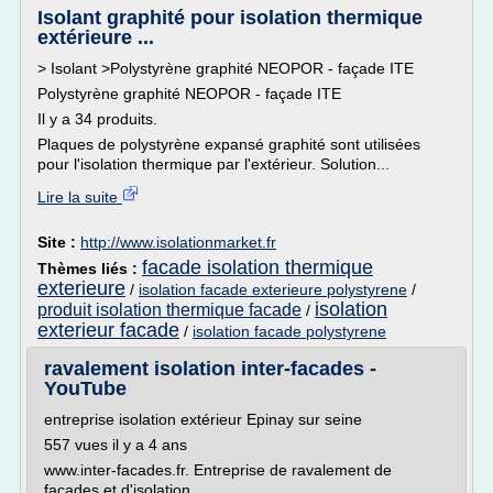
Isolant graphité pour isolation thermique
extérieure ...
> Isolant >Polystyrène graphité NEOPOR - façade ITE
Polystyrène graphité NEOPOR - façade ITE
Il y a 34 produits.
Plaques de polystyrène expansé graphité sont utilisées
pour l'isolation thermique par l'extérieur. Solution...
Lire la suite
Site :
http://www.isolationmarket.fr
facade isolation thermique
Thèmes liés :
exterieure
/
isolation facade exterieure polystyrene
/
isolation
produit isolation thermique facade
/
exterieur facade
/
isolation facade polystyrene
ravalement isolation inter-facades -
YouTube
entreprise isolation extérieur Epinay sur seine
557 vues il y a 4 ans
www.inter-facades.fr. Entreprise de ravalement de
façades et d'isolation...