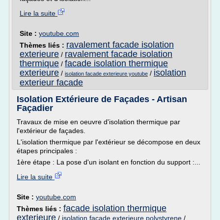
Lire la suite
Site :
youtube.com
ravalement facade isolation
Thèmes liés :
exterieure
ravalement facade isolation
/
thermique
facade isolation thermique
/
exterieure
isolation
/
/
isolation facade exterieure youtube
exterieur facade
Isolation Extérieure de Façades - Artisan
Façadier
Travaux de mise en oeuvre d'isolation thermique par
l'extérieur de façades.
L'isolation thermique par l'extérieur se décompose en deux
étapes principales :
1ère étape : La pose d'un isolant en fonction du support :...
Lire la suite
Site :
youtube.com
facade isolation thermique
Thèmes liés :
exterieure
/
isolation facade exterieure polystyrene
/