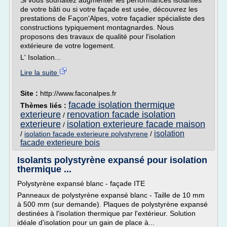
Si vous souhaitez augmenter les performances isolantes
de votre bâti ou si votre façade est usée, découvrez les
prestations de Façon'Alpes, votre façadier spécialiste des
constructions typiquement montagnardes. Nous
proposons des travaux de qualité pour l'isolation
extérieure de votre logement.
L' Isolation...
Lire la suite
Site :
http://www.faconalpes.fr
facade isolation thermique
Thèmes liés :
exterieure
renovation facade isolation
/
exterieure
isolation exterieure facade maison
/
isolation
/
isolation facade exterieure polystyrene
/
facade exterieure bois
Isolants polystyrène expansé pour isolation
thermique ...
Polystyrène expansé blanc - façade ITE
Panneaux de polystyrène expansé blanc - Taille de 10 mm
à 500 mm (sur demande). Plaques de polystyrène expansé
destinées à l'isolation thermique par l'extérieur. Solution
idéale d'isolation pour un gain de place à...