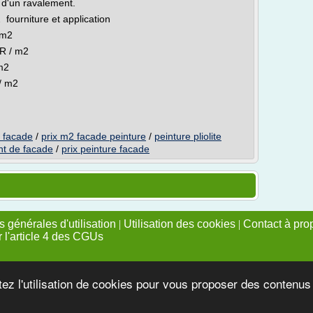
C d'un ravalement.
2 fourniture et application
 m2
UR / m2
 m2
 / m2
t facade
/
prix m2 facade peinture
/
peinture pliolite
nt de facade
/
prix peinture facade
 générales d'utilisation
|
Utilisation des cookies
|
Contact à pro
r l'article 4 des CGUs
tez l'utilisation de cookies pour vous proposer des contenu