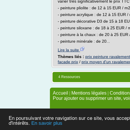
varier très significativement le prix TT
- peinture pliolite : de 12 à 15 EUR / m
- peinture acrylique : de 12 à 15 EUR /
- peinture décorative D3 de 15 à 18 E
- peinture siloxane : de 18 à 25 EUR /
- peinture à la chaux : de 20 à 25 EUR
- peinture minérale : de 20...
Lire la suite
Thèmes liés :
prix peinture ravalemen
facade prix
/
prix moyen d'un ravaleme
4 Ressources
Accueil
|
Mentions légales
|
Conditions
Pour ajouter ou supprimer un site, voi
En poursuivant votre navigation sur ce site, vous accep
d'intérêts.
En savoir plus