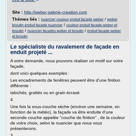
Site :
http://weber.galerie-creation.com
Thèmes liés :
/
nuancier couleur enduit facade weber
weber
/
broutin enduit facade nuancier
couleur enduit facade weber et
/
/
broutin
nuancier facades weber et broutin
enduit facade weber
et broutin
Le spécialiste du ravalement de façade en
enduit projeté ...
A votre demande, nous pouvons réaliser un motif sur votre
façade,
dont voici quelques exemples :
Les encadrements de fenêtres peuvent être d'une finition
différente :
talochés, grattés ou en grain écrasé.
4.
Une fois la sous-couche sèche (environ une semaine, en
fonction de la météo), la façade va être enduite d'une
seconde couche appelée "couche de finition" , de la couleur
de votre choix, selon le nuancier que nous vous
présenterons.
3.