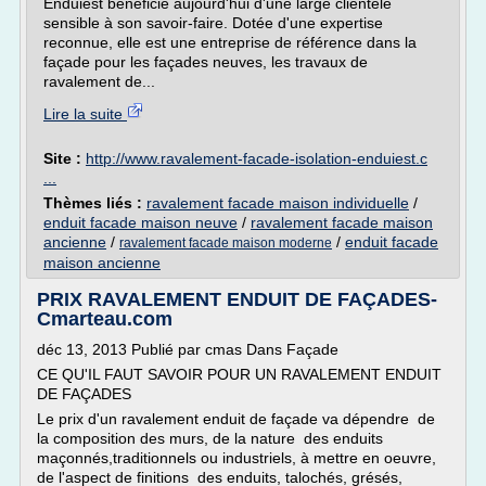
Enduiest bénéficie aujourd'hui d'une large clientèle
sensible à son savoir-faire. Dotée d'une expertise
reconnue, elle est une entreprise de référence dans la
façade pour les façades neuves, les travaux de
ravalement de...
Lire la suite
Site :
http://www.ravalement-facade-isolation-enduiest.c
...
Thèmes liés :
ravalement facade maison individuelle
/
enduit facade maison neuve
/
ravalement facade maison
ancienne
/
/
enduit facade
ravalement facade maison moderne
maison ancienne
PRIX RAVALEMENT ENDUIT DE FAÇADES-
Cmarteau.com
déc 13, 2013 Publié par cmas Dans Façade
CE QU'IL FAUT SAVOIR POUR UN RAVALEMENT ENDUIT
DE FAÇADES
Le prix d'un ravalement enduit de façade va dépendre de
la composition des murs, de la nature des enduits
maçonnés,traditionnels ou industriels, à mettre en oeuvre,
de l'aspect de finitions des enduits, talochés, grésés,