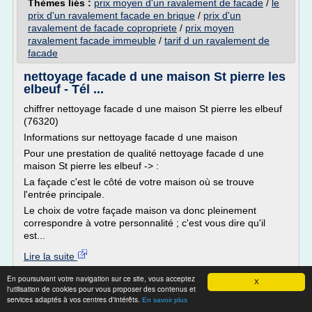
Thèmes liés :
prix moyen d'un ravalement de facade
/
le
prix d'un ravalement facade en brique
/
prix d'un
ravalement de facade copropriete
/
prix moyen
ravalement facade immeuble
/
tarif d un ravalement de
facade
nettoyage facade d une maison St pierre les
elbeuf - Tél ...
chiffrer nettoyage facade d une maison St pierre les elbeuf
(76320)
Informations sur nettoyage facade d une maison
Pour une prestation de qualité nettoyage facade d une
maison St pierre les elbeuf -> :
La façade c'est le côté de votre maison où se trouve
l'entrée principale.
Le choix de votre façade maison va donc pleinement
correspondre à votre personnalité ; c'est vous dire qu'il
est...
Lire la suite
En poursuivant votre navigation sur ce site, vous acceptez
X
Site :
http://tous-travaux-facades.com
l'utilisation de cookies pour vous proposer des contenus et
services adaptés à vos centres d'intérêts.
Thèmes liés :
prix moyen d'un ravalement de facade
/
prix
En savoir plus