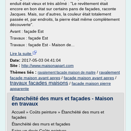
enduit était vieux et très abîmé : "Le revêtement était
encore en bon état sur certains pans de façades, raconte
Jacques. Mais, sur d'autres, la couleur était totalement
passée et, par endroits, la pierre était même complètement
découverte".
Avant : façade Est
Travaux : façade Est
Travaux : façade Est - Maison de...
Lire la suite
Date:
2017-05-03 04:41:04
Site :
http://www.maisonapart.com
Thèmes liés :
/
ravalement
ravalement facade maison de maitre
facade maison avant apres
/
facade maison avant apres
/
travaux facades maisons
/
facade maison pierre
apparente
Étanchéité des murs et façades - Maison
en travaux
Accueil » Coûts peinture » Étanchéité des murs et
façades
Étanchéité des murs et façades
Faire un devis Coûts peinture