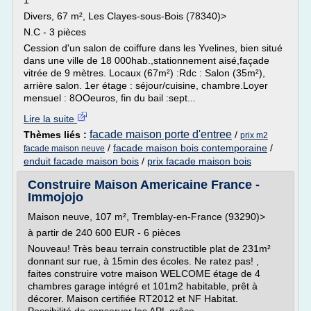
1
Divers, 67 m², Les Clayes-sous-Bois (78340)>
N.C - 3 pièces
Cession d'un salon de coiffure dans les Yvelines, bien situé
dans une ville de 18 000hab.,stationnement aisé,façade
vitrée de 9 mètres. Locaux (67m²) :Rdc : Salon (35m²),
arrière salon. 1er étage : séjour/cuisine, chambre.Loyer
mensuel : 8OOeuros, fin du bail :sept...
Lire la suite
facade maison porte d'entree
Thèmes liés :
/
prix m2
/
facade maison bois contemporaine
/
facade maison neuve
enduit facade maison bois
/
prix facade maison bois
Construire Maison Americaine France -
Immojojo
Maison neuve, 107 m², Tremblay-en-France (93290)>
à partir de 240 600 EUR - 6 pièces
Nouveau! Très beau terrain constructible plat de 231m²
donnant sur rue, à 15min des écoles. Ne ratez pas! ,
faites construire votre maison WELCOME étage de 4
chambres garage intégré et 101m2 habitable, prêt à
décorer. Maison certifiée RT2012 et NF Habitat.