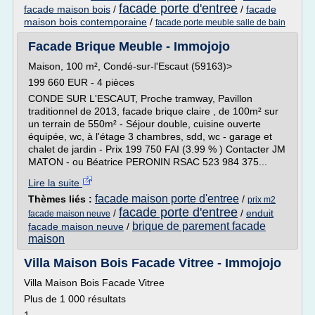
facade porte d'entree
facade maison bois
/
/
facade
maison bois contemporaine
/
facade porte meuble salle de bain
Facade Brique Meuble - Immojojo
Maison, 100 m², Condé-sur-l'Escaut (59163)>
199 660 EUR - 4 pièces
CONDE SUR L'ESCAUT, Proche tramway, Pavillon
traditionnel de 2013, facade brique claire , de 100m² sur
un terrain de 550m² - Séjour double, cuisine ouverte
équipée, wc, à l'étage 3 chambres, sdd, wc - garage et
chalet de jardin - Prix 199 750 FAI (3.99 % ) Contacter JM
MATON - ou Béatrice PERONIN RSAC 523 984 375...
Lire la suite
facade maison porte d'entree
Thèmes liés :
/
prix m2
facade porte d'entree
/
/
enduit
facade maison neuve
brique de parement facade
facade maison neuve
/
maison
Villa Maison Bois Facade Vitree - Immojojo
Villa Maison Bois Facade Vitree
Plus de 1 000 résultats