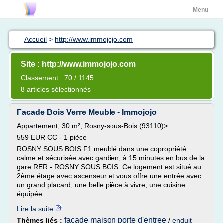
Menu
Accueil
>
http://www.immojojo.com
Site : http://www.immojojo.com
Classement : 70 / 1145
8 articles sélectionnés
Facade Bois Verre Meuble - Immojojo
Appartement, 30 m², Rosny-sous-Bois (93110)>
559 EUR CC - 1 pièce
ROSNY SOUS BOIS F1 meublé dans une copropriété
calme et sécurisée avec gardien, à 15 minutes en bus de la
gare RER - ROSNY SOUS BOIS. Ce logement est situé au
2ème étage avec ascenseur et vous offre une entrée avec
un grand placard, une belle pièce à vivre, une cuisine
équipée...
Lire la suite
facade maison porte d'entree
Thèmes liés :
/
enduit