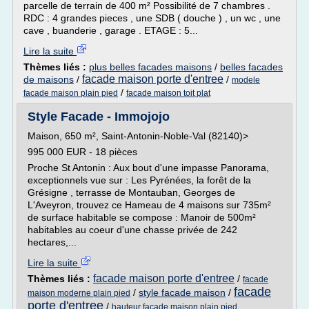
parcelle de terrain de 400 m² Possibilité de 7 chambres .
RDC : 4 grandes pieces , une SDB ( douche ) , un wc , une
cave , buanderie , garage . ETAGE : 5...
Lire la suite
Thèmes liés :
plus belles facades maisons
/
belles facades
facade maison porte d'entree
de maisons
/
/
modele
/
facade maison plain pied
facade maison toit plat
Style Facade - Immojojo
Maison, 650 m², Saint-Antonin-Noble-Val (82140)>
995 000 EUR - 18 pièces
Proche St Antonin : Aux bout d'une impasse Panorama,
exceptionnels vue sur : Les Pyrénées, la forêt de la
Grésigne , terrasse de Montauban, Georges de
L'Aveyron, trouvez ce Hameau de 4 maisons sur 735m²
de surface habitable se compose : Manoir de 500m²
habitables au coeur d'une chasse privée de 242
hectares,...
Lire la suite
facade maison porte d'entree
Thèmes liés :
/
facade
facade
/
style facade maison
/
maison moderne plain pied
porte d'entree
/
hauteur facade maison plain pied