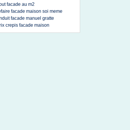
out facade au m2
efaire facade maison soi meme
nduit facade manuel gratte
rix crepis facade maison