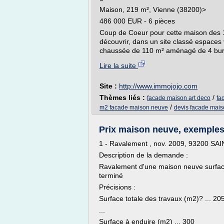
Maison, 219 m², Vienne (38200)>
486 000 EUR - 6 pièces
Coup de Coeur pour cette maison des 1
découvrir, dans un site classé espaces 
chaussée de 110 m² aménagé de 4 bureau
Lire la suite
Site :
http://www.immojojo.com
Thèmes liés :
/
facade maison art deco
fa
/
m2 facade maison neuve
devis facade mai
Prix maison neuve, exemples
1 - Ravalement , nov. 2009, 93200 SA
Description de la demande :
Ravalement d'une maison neuve surfac
terminé
Précisions :
Surface totale des travaux (m2)? ... 20
...
Surface à enduire (m2) ... 300