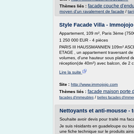
facade couche d'endu
Thèmes liés :
moyen d'un ravalement de facade
/
tar
Style Facade Villa - Immojojo
Appartement, 109 m², Paris 3ème (750
1 250 000 EUR - 4 pièces
PARIS III HAUSSMANNIEN 109m² ASCE
ETAGE , un appartement traversant de 
volumes, d'une hauteur sous plafond 
réception(de 40m²) avec balcon, de 2 ch
Lire la suite
Site :
http://www.immojojo.com
facade maison porte d
Thèmes liés :
/
facades d'immeubles
belles facades d'imme
Nettoyants et anti-mousse - t
Souhaite avoir devis pour traité ma fa
Je suis résidants en guadeloupe ou tout
une fiche technique sur le produits ainsi