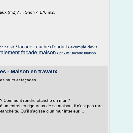
vaux (m2)? ... Shon < 170 m2.
facade couche d'enduit
/
/
exemple devis
son neuve
valement facade maison
/
prix m2 facade maison
es - Maison en travaux
des murs et façades
r ? Comment rendre étanche un mur ?
n entretien rigoureux de sa maison, il n'est pas rare
anchéité. Qu'il s'agisse d'un mur intérieur,...