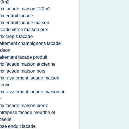
00m2
rix facade maison 120m2
rix enduit facade
rix enduit facade maison
acade vitree maison prix
rix crepis facade
raitement champignons facade
aison
raitement facade produit
rix facade maison ancienne
rix facade maison bois
rix ravalement facade maison
enix
rix ravalement facade maison au
2
rix facade maison pierre
ntreprise facade meurthe et
selle
ose enduit facade