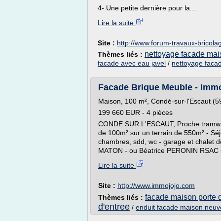
4- Une petite dernière pour la...
Lire la suite
Site :
http://www.forum-travaux-bricol
nettoyage facade mai
Thèmes liés :
facade avec eau javel
/
nettoyage facad
Facade Brique Meuble - Imm
Maison, 100 m², Condé-sur-l'Escaut (
199 660 EUR - 4 pièces
CONDE SUR L'ESCAUT, Proche tramway, P
de 100m² sur un terrain de 550m² - Séjo
chambres, sdd, wc - garage et chalet d
MATON - ou Béatrice PERONIN RSAC 5
Lire la suite
Site :
http://www.immojojo.com
facade maison porte d
Thèmes liés :
d'entree
/
enduit facade maison neuv