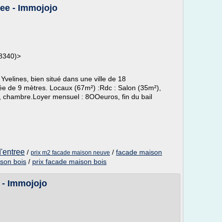
ree - Immojojo
78340)>
Yvelines, bien situé dans une ville de 18
ée de 9 mètres. Locaux (67m²) :Rdc : Salon (35m²),
ne, chambre.Loyer mensuel : 8OOeuros, fin du bail
'entree
/
/
facade maison
prix m2 facade maison neuve
son bois
/
prix facade maison bois
 - Immojojo