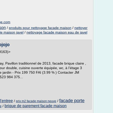
age.com
son
/
produits pour nettoyage facade maison
/
nettoyer
e maison javel
/
nettoyage facade maison eau de javel
ojojo
59163)>
avillon traditionnel de 2013, facade brique claire ,
ur double, cuisine ouverte équipée, wc, à l'étage 3
e jardin - Prix 199 750 FAI (3.99 % ) Contacter JM
23 984 375...
facade porte
'entree
/
/
prix m2 facade maison neuve
brique de parement facade maison
e
/