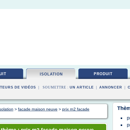
UIT
PRODUIT
ISOLATION
TEURS DE VIDÉOS
| SOUMETTRE :
UN ARTICLE
|
ANNONCER
|
Thèm
solation
>
facade maison neuve
>
prix m2 facade
p
p