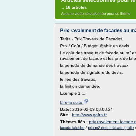
Articles sélectionnés pour l
16 articles
→
Aucune vidéo sélectionnée pour ce thème
Prix ravalement de facades au m2.
Tarifs - Prix Travaux de Facades
Prix / Coût / Budget: établir un devis
Le coût des travaux de façade au m² est 
ravalement de façade et les prix de la p
la période de demande des travaux,
la période de signature du devis,
le lieu des travaux,
la finition demandée.
Exemple 1 :...
Lire la suite
Date:
2016-02-09 08:08:24
Site :
http://www.gafra.fr
Thèmes liés :
prix ravalement facade
/
facade taloche
prix m2 enduit facade gratte