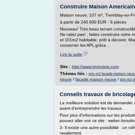
Construire Maison Americain
Maison neuve, 107 m², Tremblay-en-F
à partir de 240 600 EUR - 6 pièces
Nouveau! Très beau terrain constructib
Ne ratez pas! , faites construire vot
et 101m2 habitable, prêt à décorer. Mai
conserver les APL grâce...
Lire la suite
Site :
http://www.immojojo.com
Thèmes liés :
prix m2 facade maison neu
neuve
/
facade maison neuve
/
prix m2 e
Conseils travaux de bricolage
La meilleure solution est de demander à
avant d'entreprendre les travaux.
Pour plus d'informations sur les produi
pouvez aller voir ce site : weber-broutin
3- Il existe une autre possibilité : un
ravalement.