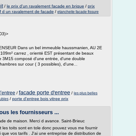
it
/
le prix d'un ravalement facade en brique
/
prix
if d un ravalement de facade
/
etancheite facade fissure
03)>
NSEUR Dans un bel immeuble haussmanien, AU 2E
109m² carrez , orienté EST présentant de beaux
de 3M15 composé d'une entrée, d'une double
ambres sur cour ( 3 possibles), d'une...
facade porte d'entree
'entree
/
/
les plus belles
/
porte d'entree bois vitree prix
ubles
ous les fournisseurs ...
cade de maison. Merci d avance. Saint-Brieuc
 les toits sont en tole donc pouvez vous me fournir
 que vos tarifs . J'ai une entreprise de distribution de