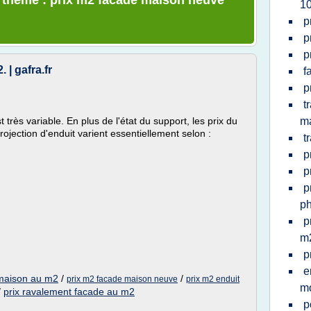
e thème : prix m2 facade maison neuve
1
p
p
p
 | gafra.fr
f
p
t
très variable. En plus de l'état du support, les prix du
m
rojection d'enduit varient essentiellement selon :
t
p
p
p
ph
p
m
p
e
 maison au m2
/
/
prix m2 facade maison neuve
prix m2 enduit
mo
/
prix ravalement facade au m2
p