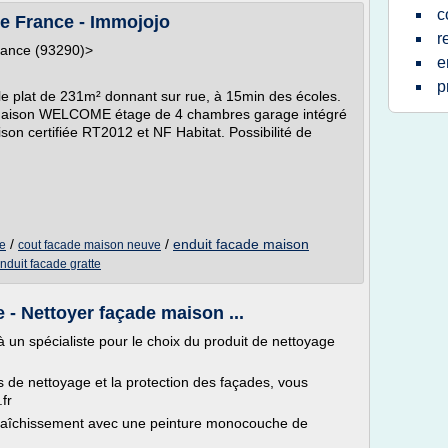
c
e France - Immojojo
r
rance (93290)>
e
p
le plat de 231m² donnant sur rue, à 15min des écoles.
re maison WELCOME étage de 4 chambres garage intégré
son certifiée RT2012 et NF Habitat. Possibilité de
/
/
enduit facade maison
ve
cout facade maison neuve
nduit facade gratte
 - Nettoyer façade maison ...
 un spécialiste pour le choix du produit de nettoyage
ts de nettoyage et la protection des façades, vous
.fr
 rafraîchissement avec une peinture monocouche de