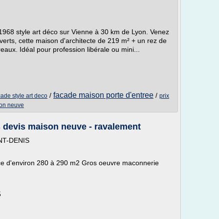
968 style art déco sur Vienne à 30 km de Lyon. Venez
verts, cette maison d'architecte de 219 m² + un rez de
x. Idéal pour profession libérale ou mini...
facade maison porte d'entree
/
/
cade style art deco
prix
son neuve
 devis maison neuve - ravalement
INT-DENIS
e d'environ 280 à 290 m2 Gros oeuvre maconnerie
5