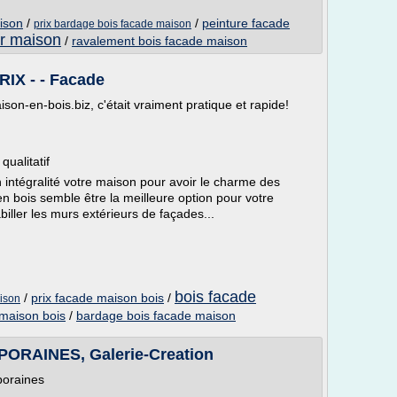
ison
/
/
peinture facade
prix bardage bois facade maison
ur maison
/
ravalement bois facade maison
IX - - Facade
ison-en-bois.biz, c'était vraiment pratique et rapide!
qualitatif
 intégralité votre maison pour avoir le charme des
en bois semble être la meilleure option pour votre
abiller les murs extérieurs de façades...
bois facade
/
prix facade maison bois
/
aison
 maison bois
/
bardage bois facade maison
RAINES, Galerie-Creation
poraines