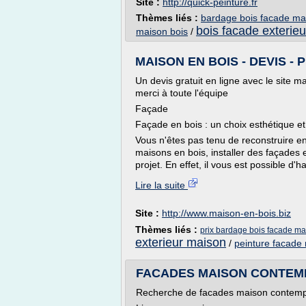
Site :
http://quick-peinture.fr
Thèmes liés :
bardage bois facade ma
bois facade exterie
maison bois
/
MAISON EN BOIS - DEVIS - PR
Un devis gratuit en ligne avec le site ma
merci à toute l'équipe
Façade
Façade en bois : un choix esthétique et 
Vous n'êtes pas tenu de reconstruire en
maisons en bois, installer des façades 
projet. En effet, il vous est possible d'h
Lire la suite
Site :
http://www.maison-en-bois.biz
Thèmes liés :
prix bardage bois facade m
exterieur maison
/
peinture facade
FACADES MAISON CONTEMPO
Recherche de facades maison contem