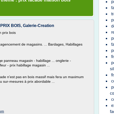
e thème : prix facade maison bois
p
f
t
p
X BOIS, Galerie-Creation
d
r
 prix bois
p
et l'agencement de magasins. ... Bardages, Habillages
f
p
f
e panneau magasin - habillage ... onglerie -
p
feur - prix habillage magasin ...
si
f
çade n'est pas en bois massif mais fera un maximum
c
u sur-mesures à prix abordable ...
p
co
c
e
com
fa