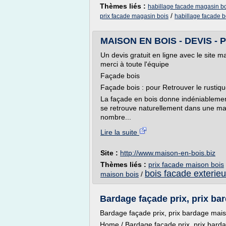
Thèmes liés :
habillage facade magasin b
/
prix facade magasin bois
habillage facade 
MAISON EN BOIS - DEVIS - PR
Un devis gratuit en ligne avec le site ma
merci à toute l'équipe
Façade bois
Façade bois : pour Retrouver le rustiq
La façade en bois donne indéniablemen
se retrouve naturellement dans une mai
nombre...
Lire la suite
Site :
http://www.maison-en-bois.biz
Thèmes liés :
prix facade maison bois
bois facade exterie
maison bois
/
Bardage façade prix, prix ba
Bardage façade prix, prix bardage mais
Home / Bardage façade prix, prix barda