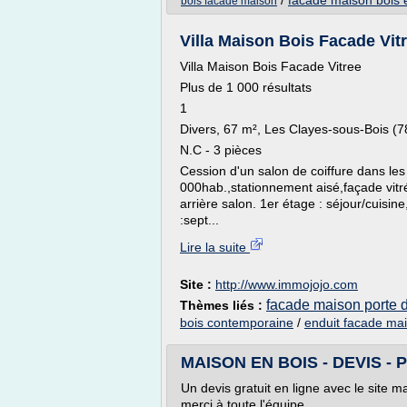
/
facade maison bois e
bois facade maison
Villa Maison Bois Facade Vit
Villa Maison Bois Facade Vitree
Plus de 1 000 résultats
1
Divers, 67 m², Les Clayes-sous-Bois (
N.C - 3 pièces
Cession d'un salon de coiffure dans les 
000hab.,stationnement aisé,façade vitr
arrière salon. 1er étage : séjour/cuisi
:sept...
Lire la suite
Site :
http://www.immojojo.com
facade maison porte d
Thèmes liés :
bois contemporaine
/
enduit facade mai
MAISON EN BOIS - DEVIS - PR
Un devis gratuit en ligne avec le site ma
merci à toute l'équipe