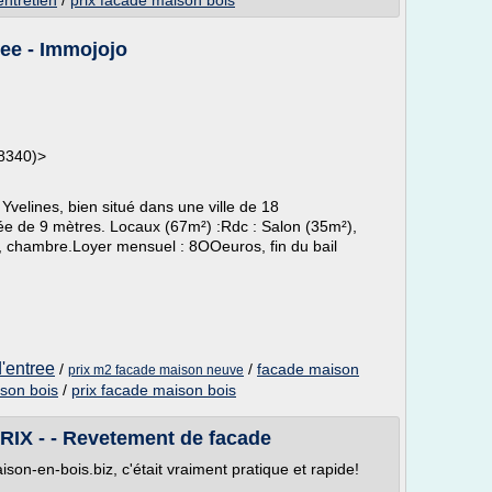
ntretien
/
prix facade maison bois
ree - Immojojo
78340)>
Yvelines, bien situé dans une ville de 18
ée de 9 mètres. Locaux (67m²) :Rdc : Salon (35m²),
ne, chambre.Loyer mensuel : 8OOeuros, fin du bail
'entree
/
/
facade maison
prix m2 facade maison neuve
son bois
/
prix facade maison bois
IX - - Revetement de facade
ison-en-bois.biz, c'était vraiment pratique et rapide!