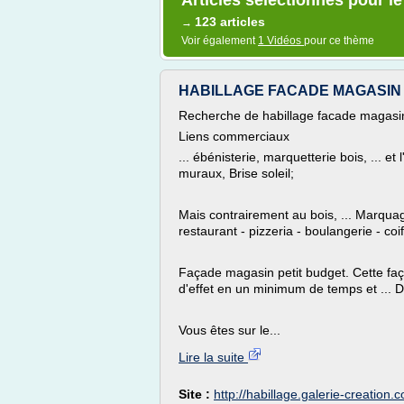
Articles sélectionnés pour l
123 articles
→
Voir également
1 Vidéos
pour ce thème
HABILLAGE FACADE MAGASIN PRI
Recherche de habillage facade magasin
Liens commerciaux
... ébénisterie, marquetterie bois, ... 
muraux, Brise soleil;
Mais contrairement au bois, ... Marquag
restaurant - pizzeria - boulangerie - coif
Façade magasin petit budget. Cette fa
d'effet en un minimum de temps et ... D
Vous êtes sur le...
Lire la suite
Site :
http://habillage.galerie-creation.