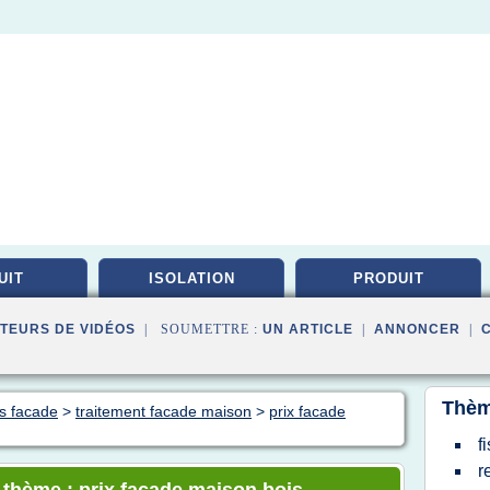
UIT
ISOLATION
PRODUIT
TEURS DE VIDÉOS
| SOUMETTRE :
UN ARTICLE
|
ANNONCER
|
Thèm
es facade
>
traitement facade maison
>
prix facade
f
r