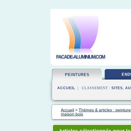
FACADE-ALUMINIUM.COM
END
PEINTURES
ACCUEIL
| CLASSEMENT :
SITES
,
AU
Accueil
>
Thèmes & articles : peintur
maison bois