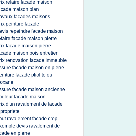
rix refaire facade maison
acade maison plan
ravaux facades maisons
rix peinture facade
evis repeindre facade maison
efaire facade maison pierre
rix facade maison pierre
acade maison bois entretien
rix renovation facade immeuble
issure facade maison en pierre
einture facade pliolite ou
loxane
issure facade maison ancienne
ouleur facade maison
rix d'un ravalement de facade
propriete
out ravalement facade crepi
xemple devis ravalement de
cade en pierre