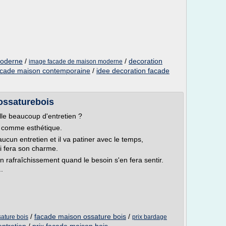
moderne
/
/
decoration
image facade de maison moderne
acade maison contemporaine
/
idee decoration facade
ossaturebois
le beaucoup d'entretien ?
 comme esthétique.
cun entretien et il va patiner avec le temps,
i fera son charme.
rafraîchissement quand le besoin s'en fera sentir.
.
/
facade maison ossature bois
/
ature bois
prix bardage