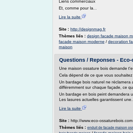
Liens commerciaux
Et, comme pour la...
Lire la suite
Site :
http://designmag.fr
Thèmes liés :
design facade maison 
facade maison moderne
/
decoration f
maison
Questions / Reponses - Eco-
Une maison ossature bois demande t'el
Cela dépend de ce que vous souhaitez
Un bardage bois naturel ne réclamera au
différemment sur chaque façade, ce qu
Un bardage en bois peint demandera un 
Les lasures actuelles garantissent une..
Lire la suite
Site :
http://www.eco-ossaturebois.com
Thèmes liés :
enduit de facade maison oss