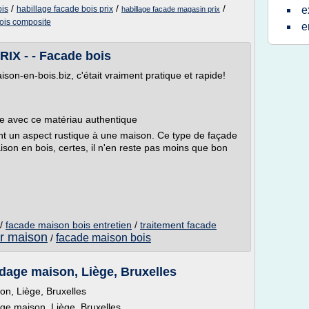
/
/
/
ois
habillage facade bois prix
e
habillage facade magasin prix
bois composite
e
IX - - Facade bois
ison-en-bois.biz, c'était vraiment pratique et rapide!
ue avec ce matériau authentique
t un aspect rustique à une maison. Ce type de façade
son en bois, certes, il n'en reste pas moins que bon
/
facade maison bois entretien
/
traitement facade
ur maison
facade maison bois
/
rdage maison, Liège, Bruxelles
on, Liège, Bruxelles
ge maison, Liège, Bruxelles