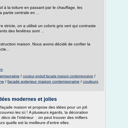
à la toiture en passant par le chauffage, les
a partie centrale en ...
 stricte, on a utilisé un coloris gris vert qui contraste
nts des fenêtres sont ...
truction maison. Nous avons décidé de confier la
cte...
om
temporaine
/
/
couleur enduit facade maison contemporaine
ine
/
facade exterieur maison contemporaine
/
couleurs
dées modernes et jolies
n façade maison et propose des idées pour un joli
uvrez-les ici ! A plusieurs égards, la décoration
co de l'intérieur : on peut trouver des milliers
s quelle est la meilleure d'entre elles.