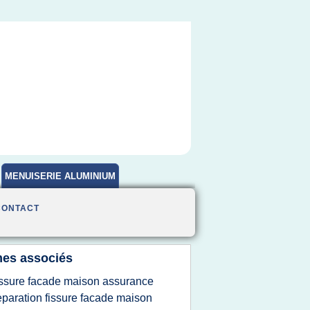
MENUISERIE ALUMINIUM
CONTACT
es associés
issure facade maison assurance
eparation fissure facade maison