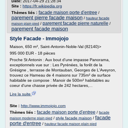
Date:
2017-04-29 21:28:34
Site :
https://fr.wikipedia.org
facade maison porte d'entree
Thèmes liés :
/
parement pierre facade maison
/
hauteur facade
parement facade pierre naturelle
/
/
maison plain pied
parement facade maison
Style Facade - Immojojo
Maison, 650 m², Saint-Antonin-Noble-Val (82140)>
995 000 EUR - 18 pièces
Proche St Antonin : Aux bout d'une impasse Panorama,
exceptionnels vue sur : Les Pyrénées, la forêt de la
Grésigne , terrasse de Montauban, Georges de L'Aveyron,
trouvez ce Hameau de 4 maisons sur 735m² de surface
habitable se compose : Manoir de 500m² habitables au
coeur d'une chasse privée de 242 hectares,...
Lire la suite
Site :
http://www.immojojo.com
facade maison porte d'entree
Thèmes liés :
/
facade
facade
/
style facade maison
/
maison moderne plain pied
porte d'entree
/
hauteur facade maison plain pied