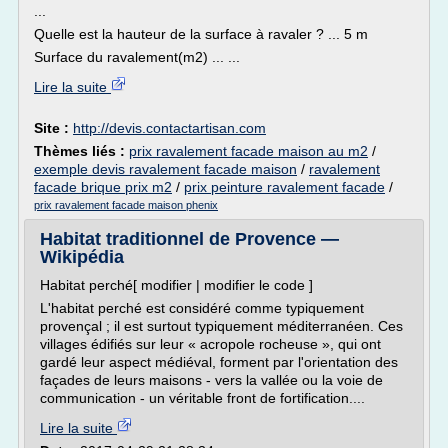
...
Quelle est la hauteur de la surface à ravaler ? ... 5 m
Surface du ravalement(m2) ... ...
Lire la suite
Site :
http://devis.contactartisan.com
Thèmes liés :
prix ravalement facade maison au m2
/
exemple devis ravalement facade maison
/
ravalement
facade brique prix m2
/
prix peinture ravalement facade
/
prix ravalement facade maison phenix
Habitat traditionnel de Provence —
Wikipédia
Habitat perché[ modifier | modifier le code ]
L'habitat perché est considéré comme typiquement
provençal ; il est surtout typiquement méditerranéen. Ces
villages édifiés sur leur « acropole rocheuse », qui ont
gardé leur aspect médiéval, forment par l'orientation des
façades de leurs maisons - vers la vallée ou la voie de
communication - un véritable front de fortification....
Lire la suite