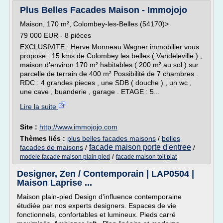
Plus Belles Facades Maison - Immojojo
Maison, 170 m², Colombey-les-Belles (54170)>
79 000 EUR - 8 pièces
EXCLUSIVITE : Herve Monneau Wagner immobilier vous
propose : 15 kms de Colombey les belles ( Vandeleville ) ,
maison d'environ 170 m² habitables ( 200 m² au sol ) sur
parcelle de terrain de 400 m² Possibilité de 7 chambres .
RDC : 4 grandes pieces , une SDB ( douche ) , un wc ,
une cave , buanderie , garage . ETAGE : 5...
Lire la suite
Site :
http://www.immojojo.com
Thèmes liés :
plus belles facades maisons
/
belles
facade maison porte d'entree
facades de maisons
/
/
/
modele facade maison plain pied
facade maison toit plat
Designer, Zen / Contemporain | LAP0504 |
Maison Laprise ...
Maison plain-pied Design d'influence contemporaine
étudiée par nos experts designers. Espaces de vie
fonctionnels, confortables et lumineux. Pieds carré