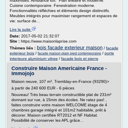
maximisés. Ambiance loft. Plan linéaire et moderne.
Cuisine contemporaine. Fenestration moderne.
Fonctionnalités réfléchies et éléments design distinctifs.
Meubles intégrés pour maximiser rangement et espaces de
vie: surface de...
Lire la suite
Date:
2017-05-02 21:32:07
Site :
https://www.maisonlaprise.com
bois facade exterieur maison
Thèmes liés :
/
facade
exterieur bois
/
/
porte
facade maison plain pied contemporaine
interieure aluminium vitree
/
facade bois et pierre
Construire Maison Americaine France -
Immojojo
Maison neuve, 107 m², Tremblay-en-France (93290)>
à partir de 240 600 EUR - 6 pièces
Nouveau! Très beau terrain constructible plat de 231m²
donnant sur rue, à 15min des écoles. Ne ratez pas! ,
faites construire votre maison WELCOME étage de 4
chambres garage intégré et 101m2 habitable, prêt à
décorer. Maison certifiée RT2012 et NF Habitat.
Possibilité de conserver les APL grâce...