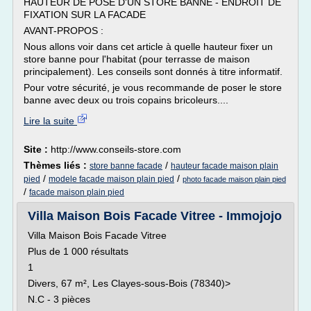
HAUTEUR DE POSE D'UN STORE BANNE - ENDROIT DE
FIXATION SUR LA FACADE
AVANT-PROPOS :
Nous allons voir dans cet article à quelle hauteur fixer un
store banne pour l'habitat (pour terrasse de maison
principalement). Les conseils sont donnés à titre informatif.
Pour votre sécurité, je vous recommande de poser le store
banne avec deux ou trois copains bricoleurs....
Lire la suite
Site :
http://www.conseils-store.com
Thèmes liés :
/
store banne facade
hauteur facade maison plain
/
/
pied
modele facade maison plain pied
photo facade maison plain pied
/
facade maison plain pied
Villa Maison Bois Facade Vitree - Immojojo
Villa Maison Bois Facade Vitree
Plus de 1 000 résultats
1
Divers, 67 m², Les Clayes-sous-Bois (78340)>
N.C - 3 pièces