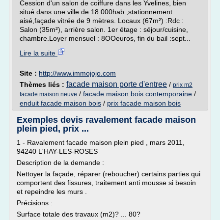
Cession d'un salon de coiffure dans les Yvelines, bien
situé dans une ville de 18 000hab.,stationnement
aisé,façade vitrée de 9 mètres. Locaux (67m²) :Rdc :
Salon (35m²), arrière salon. 1er étage : séjour/cuisine,
chambre.Loyer mensuel : 8OOeuros, fin du bail :sept...
Lire la suite
Site :
http://www.immojojo.com
facade maison porte d'entree
Thèmes liés :
/
prix m2
/
facade maison bois contemporaine
/
facade maison neuve
enduit facade maison bois
/
prix facade maison bois
Exemples devis ravalement facade maison
plein pied, prix ...
1 - Ravalement facade maison plein pied , mars 2011,
94240 L'HAY-LES-ROSES
Description de la demande :
Nettoyer la façade, réparer (reboucher) certains parties qui
comportent des fissures, traitement anti mousse si besoin
et repeindre les murs .
Précisions :
Surface totale des travaux (m2)? ... 80?