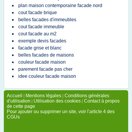
plan maison contemporaine facade nord
cout facade brique
belles facades d'immeubles
cout facade immeuble
cout facade au m2
exemple devis facades
facade grise et blanc
belles facades de maisons
couleur facade maison
parement facade pas cher
idee couleur facade maison
Accueil
|
Mentions légales
|
Conditions générales
d'utilisation
|
Utilisation des cookies
|
Contact à propos
de cette page
Pour ajouter ou supprimer un site, voir l'article 4 des
CGUs