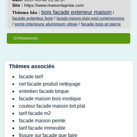
Site :
https://www.maisonlaprise.com
bois facade exterieur maison
Thèmes liés :
/
facade exterieur bois
/
facade maison plain pied contemporaine
/
porte interieure aluminium vitree
/
facade bois et pierre
10 Ressources
Thèmes associés
facade tarif
net facade produit nettoyage
entretien facade brique
facade maison bois exotique
couleur facade maison toit plat
tarif facade m2
facade maison peinte
tarif facade immeuble
fissure sur facade que faire