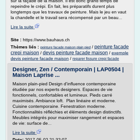
sur la façade de la maison. Il est donc grand temps de
repeindre le crépi. En fait, les préparatifs durent plus
longtemps que les travaux de peinture. Mais le jeu en vaut
la chandelle et le travail sera récompensé par un beau...
Lire la suite
Site :
https://www.bauhaus.ch
peinture facade
Thèmes liés :
/
peinture facade maison plain pied
crepi maison
devis peinture facade maison
/
/
exemple
devis peinture facade maison
/
reparer fissure crepi facade
Designer, Zen / Contemporain | LAP0504 |
Maison Laprise ...
Maison plain-pied Design d'influence contemporaine
étudiée par nos experts designers. Espaces de vie
fonctionnels, confortables et lumineux. Pieds carré
maximisés. Ambiance loft. Plan linéaire et moderne.
Cuisine contemporaine. Fenestration moderne.
Fonctionnalités réfléchies et éléments design distinctifs.
Meubles intégrés pour maximiser rangement et espaces
de vie: surface de...
Lire la suite
Date:
2017-05-02 21:32:07