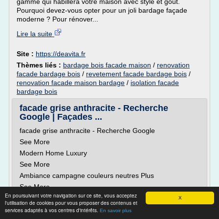
gamme qui habillera votre maison avec style et goût.
Pourquoi devez-vous opter pour un joli bardage façade
moderne ? Pour rénover...
Lire la suite
Site :
https://deavita.fr
Thèmes liés :
bardage bois facade maison
/
renovation
facade bardage bois
/
revetement facade bardage bois
/
renovation facade maison bardage
/
isolation facade
bardage bois
facade grise anthracite - Recherche
Google | Façades ...
facade grise anthracite - Recherche Google
See More
Modern Home Luxury
See More
Ambiance campagne couleurs neutres Plus
See More
En poursuivant votre navigation sur ce site, vous acceptez
Vintage Industrial Locker / Bookcase / Mudroom
X
l'utilisation de cookies pour vous proposer des contenus et
Entryway...
services adaptés à vos centres d'intérêts.
En savoir plus