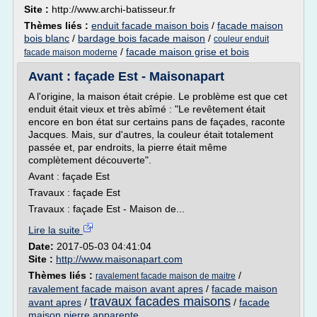
Site :
http://www.archi-batisseur.fr
Thèmes liés :
enduit facade maison bois
/
facade maison
bois blanc
/
bardage bois facade maison
/
couleur enduit
/
facade maison grise et bois
facade maison moderne
Avant : façade Est - Maisonapart
A l'origine, la maison était crépie. Le problème est que cet
enduit était vieux et très abîmé : "Le revêtement était
encore en bon état sur certains pans de façades, raconte
Jacques. Mais, sur d'autres, la couleur était totalement
passée et, par endroits, la pierre était même
complètement découverte".
Avant : façade Est
Travaux : façade Est
Travaux : façade Est - Maison de...
Lire la suite
Date:
2017-05-03 04:41:04
Site :
http://www.maisonapart.com
Thèmes liés :
/
ravalement facade maison de maitre
ravalement facade maison avant apres
/
facade maison
travaux facades maisons
avant apres
/
/
facade
maison pierre apparente