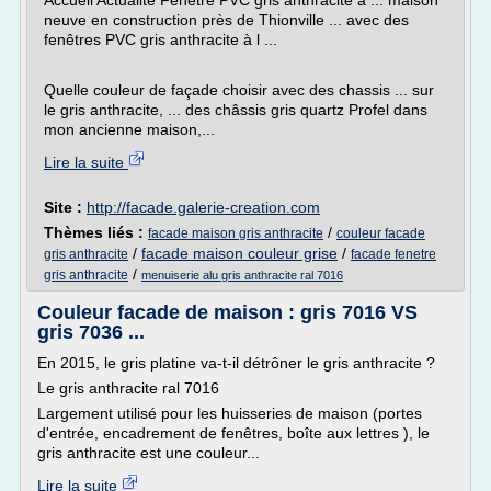
Accueil Actualité Fenêtre PVC gris anthracite à ... maison
neuve en construction près de Thionville ... avec des
fenêtres PVC gris anthracite à l ...
Quelle couleur de façade choisir avec des chassis ... sur
le gris anthracite, ... des châssis gris quartz Profel dans
mon ancienne maison,...
Lire la suite
Site :
http://facade.galerie-creation.com
Thèmes liés :
/
facade maison gris anthracite
couleur facade
/
facade maison couleur grise
/
gris anthracite
facade fenetre
/
gris anthracite
menuiserie alu gris anthracite ral 7016
Couleur facade de maison : gris 7016 VS
gris 7036 ...
En 2015, le gris platine va-t-il détrôner le gris anthracite ?
Le gris anthracite ral 7016
Largement utilisé pour les huisseries de maison (portes
d'entrée, encadrement de fenêtres, boîte aux lettres ), le
gris anthracite est une couleur...
Lire la suite