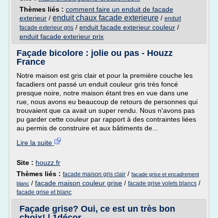
Thèmes liés :
comment faire un enduit de facade
enduit chaux facade exterieure
exterieur
/
/
enduit
/
enduit facade exterieur couleur
/
facade exterieur gris
enduit facade exterieur prix
Façade bicolore : jolie ou pas - Houzz
France
Notre maison est gris clair et pour la première couche les
facadiers ont passé un enduit couleur gris très foncé
presque noire, notre maison étant tres en vue dans une
rue, nous avons eu beaucoup de retours de personnes qui
trouvaient que ca avait un super rendu. Nous n'avons pas
pu garder cette couleur par rapport à des contraintes liées
au permis de construire et aux bâtiments de...
Lire la suite
Site :
houzz.fr
Thèmes liés :
/
facade maison gris clair
facade grise et encadrement
/
facade maison couleur grise
/
/
facade grise volets blancs
blanc
facade grise et blanc
Façade grise? Oui, ce est un très bon
choix! | 1décor