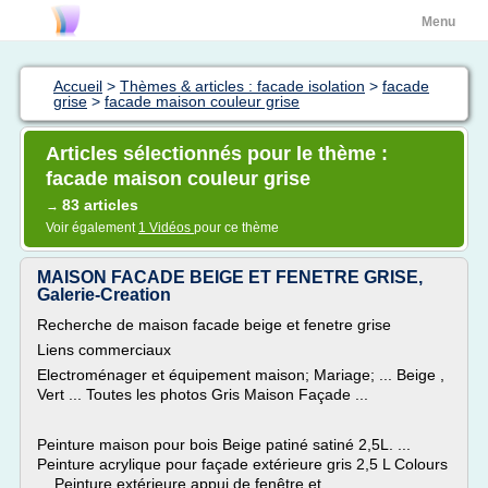
Menu
Accueil
>
Thèmes & articles : facade isolation
>
facade
grise
>
facade maison couleur grise
Articles sélectionnés pour le thème :
facade maison couleur grise
83 articles
→
Voir également
1 Vidéos
pour ce thème
MAISON FACADE BEIGE ET FENETRE GRISE,
Galerie-Creation
Recherche de maison facade beige et fenetre grise
Liens commerciaux
Electroménager et équipement maison; Mariage; ... Beige ,
Vert ... Toutes les photos Gris Maison Façade ...
Peinture maison pour bois Beige patiné satiné 2,5L. ...
Peinture acrylique pour façade extérieure gris 2,5 L Colours
... Peinture extérieure appui de fenêtre et ...