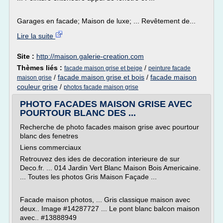
Garages en facade; Maison de luxe; ... Revêtement de...
Lire la suite
Site :
http://maison.galerie-creation.com
Thèmes liés :
/
facade maison grise et beige
peinture facade
/
facade maison grise et bois
/
facade maison
maison grise
couleur grise
/
photos facade maison grise
PHOTO FACADES MAISON GRISE AVEC
POURTOUR BLANC DES ...
Recherche de photo facades maison grise avec pourtour
blanc des fenetres
Liens commerciaux
Retrouvez des ides de decoration interieure de sur
Deco.fr. ... 014 Jardin Vert Blanc Maison Bois Americaine.
... Toutes les photos Gris Maison Façade ...
Facade maison photos, ... Gris classique maison avec
deux.. Image #14287727 ... Le pont blanc balcon maison
avec.. #13888949