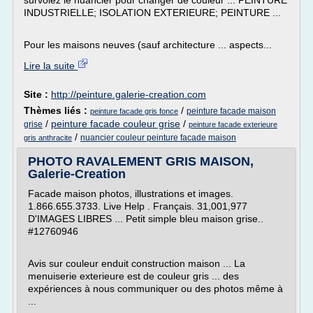
survolez le nuancier pour changer de couleur ... PEINTURE
INDUSTRIELLE; ISOLATION EXTERIEURE; PEINTURE ...
Pour les maisons neuves (sauf architecture ... aspects...
Lire la suite
Site :
http://peinture.galerie-creation.com
Thèmes liés :
/
peinture facade maison
peinture facade gris fonce
/
peinture facade couleur grise
/
grise
peinture facade exterieure
/
nuancier couleur peinture facade maison
gris anthracite
PHOTO RAVALEMENT GRIS MAISON,
Galerie-Creation
Facade maison photos, illustrations et images.
1.866.655.3733. Live Help . Français. 31,001,977
D'IMAGES LIBRES ... Petit simple bleu maison grise..
#12760946
Avis sur couleur enduit construction maison ... La
menuiserie exterieure est de couleur gris ... des
expériences à nous communiquer ou des photos même à
...