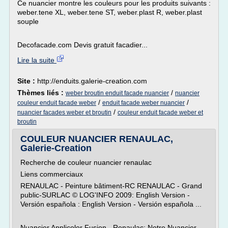
Ce nuancier montre les couleurs pour les produits suivants :
weber.tene XL, weber.tene ST, weber.plast R, weber.plast
souple
Decofacade.com Devis gratuit facadier...
Lire la suite
Site :
http://enduits.galerie-creation.com
Thèmes liés :
/
weber broutin enduit facade nuancier
nuancier
/
/
couleur enduit facade weber
enduit facade weber nuancier
/
nuancier facades weber et broutin
couleur enduit facade weber et
broutin
COULEUR NUANCIER RENAULAC,
Galerie-Creation
Recherche de couleur nuancier renaulac
Liens commerciaux
RENAULAC - Peinture bâtiment-RC RENAULAC - Grand
public-SURLAC © LOG'INFO 2009: English Version -
Versión española : English Version - Versión española ...
Nuancier Applicolor Fusion - Renaulac: Notre Nuancier