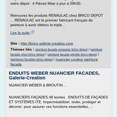
votre dépot : 4 Pièces Mise à jour à 09h30.
Retrouvez les produits RENAULAC chez BRICO DEPOT
... RENAULAC est le premier fabricant français de
peinture à avoir obtenu la triple...
Lire la suite
Site :
http://brico.galerie-creation.com
Thèmes liés :
/
peinture facade renaulac brico depot
peinture
/
/
facade chez brico depot
peinture facade pliolite brico depot
/
nuancier couleur peinture
peintures facades brico depot
facade
ENDUITS WEBER NUANCIER FACADES,
Galerie-Creation
NUANCIER WEBER & BROUTIN ...
NUANCIERS FAÇADES 48 teintes . ENDUITS DE FAÇADES
ET SYSTÈMES ITE. Imperméabiliser, isoler, protéger et
décorer: pour assurer ces fonctions essentielles, ...