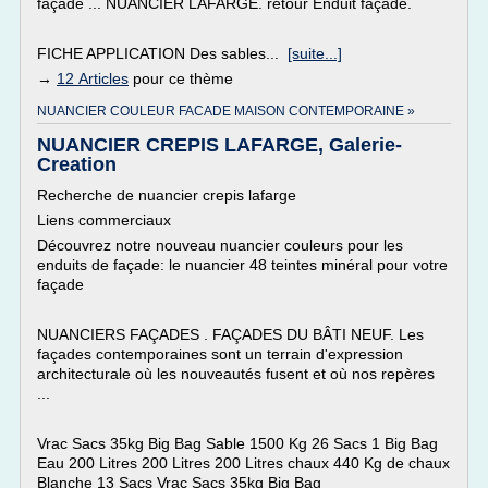
façade ... NUANCIER LAFARGE. retour Enduit façade.
FICHE APPLICATION Des sables...
[suite...]
→
12 Articles
pour ce thème
NUANCIER COULEUR FACADE MAISON CONTEMPORAINE »
NUANCIER CREPIS LAFARGE, Galerie-
Creation
Recherche de nuancier crepis lafarge
Liens commerciaux
Découvrez notre nouveau nuancier couleurs pour les
enduits de façade: le nuancier 48 teintes minéral pour votre
façade
NUANCIERS FAÇADES . FAÇADES DU BÂTI NEUF. Les
façades contemporaines sont un terrain d'expression
architecturale où les nouveautés fusent et où nos repères
...
Vrac Sacs 35kg Big Bag Sable 1500 Kg 26 Sacs 1 Big Bag
Eau 200 Litres 200 Litres 200 Litres chaux 440 Kg de chaux
Blanche 13 Sacs Vrac Sacs 35kg Big Bag