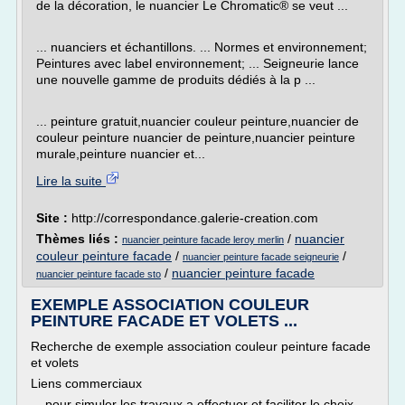
de la décoration, le nuancier Le Chromatic® se veut ...
... nuanciers et échantillons. ... Normes et environnement;
Peintures avec label environnement; ... Seigneurie lance
une nouvelle gamme de produits dédiés à la p ...
... peinture gratuit,nuancier couleur peinture,nuancier de
couleur peinture nuancier de peinture,nuancier peinture
murale,peinture nuancier et...
Lire la suite
Site :
http://correspondance.galerie-creation.com
Thèmes liés :
/
nuancier
nuancier peinture facade leroy merlin
couleur peinture facade
/
/
nuancier peinture facade seigneurie
/
nuancier peinture facade
nuancier peinture facade sto
EXEMPLE ASSOCIATION COULEUR
PEINTURE FACADE ET VOLETS ...
Recherche de exemple association couleur peinture facade
et volets
Liens commerciaux
... pour simuler les travaux a effectuer et faciliter le choix