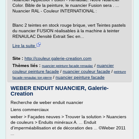
Color. Bible de la peinture, le nuancier Fusion sera . ...
Nuancier RAL - Couleur INTERNATIONAL :
Blanc 2 teintes en stock rouge brique, vert Teintes pastels
du nuancier FUSION réalisables à la machine à teinter
RENAULAC Densité Extrait Sec en...
Lire la suite
Site :
http://couleur.galerie-creation.com
Thèmes liés :
/
nuancier
nuancier peinture facade renaulac
couleur peinture facade
/
nuancier couleur facade
/
peinture
/
nuancier peinture facade
facade renaulac ton pierre
WEBER ENDUIT NUANCIER, Galerie-
Creation
Recherche de weber enduit nuancier
Liens commerciaux
weber > Façades neuves > Trouver la solution > Nuanciers
de couleurs > Enduits minéraux A. ... Enduit
d'imperméabilisation et de décoration des ... ©Weber 2011
...