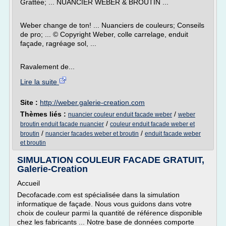
Grattée; ... NUANCIER WEBER & BROUTIN ...
Weber change de ton! ... Nuanciers de couleurs; Conseils
de pro; ... © Copyright Weber, colle carrelage, enduit
façade, ragréage sol, ...
Ravalement de...
Lire la suite
Site :
http://weber.galerie-creation.com
Thèmes liés :
/
nuancier couleur enduit facade weber
weber
/
broutin enduit facade nuancier
couleur enduit facade weber et
/
/
broutin
nuancier facades weber et broutin
enduit facade weber
et broutin
SIMULATION COULEUR FACADE GRATUIT,
Galerie-Creation
Accueil
Decofacade.com est spécialisée dans la simulation
informatique de façade. Nous vous guidons dans votre
choix de couleur parmi la quantité de référence disponible
chez les fabricants ... Notre base de données comporte