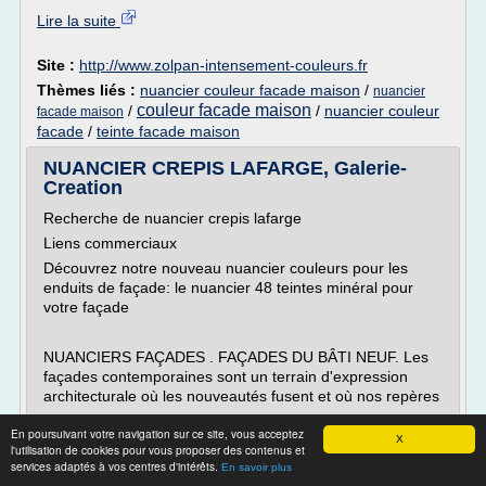
Lire la suite
Site :
http://www.zolpan-intensement-couleurs.fr
Thèmes liés :
nuancier couleur facade maison
/
nuancier
couleur facade maison
/
/
nuancier couleur
facade maison
facade
/
teinte facade maison
NUANCIER CREPIS LAFARGE, Galerie-
Creation
Recherche de nuancier crepis lafarge
Liens commerciaux
Découvrez notre nouveau nuancier couleurs pour les
enduits de façade: le nuancier 48 teintes minéral pour
votre façade
NUANCIERS FAÇADES . FAÇADES DU BÂTI NEUF. Les
façades contemporaines sont un terrain d'expression
architecturale où les nouveautés fusent et où nos repères
...
En poursuivant votre navigation sur ce site, vous acceptez
X
l'utilisation de cookies pour vous proposer des contenus et
Vrac Sacs 35kg Big Bag Sable 1500 Kg 26 Sacs 1 Big Bag
services adaptés à vos centres d'intérêts.
En savoir plus
Eau 200 Litres 200 Litres 200 Litres chaux 440 Kg de