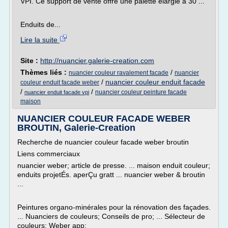
VPI. Ce support de vente offre une palette élargie à 30 ...
Enduits de...
Lire la suite
Site :
http://nuancier.galerie-creation.com
Thèmes liés :
/
nuancier couleur ravalement facade
nuancier
/
nuancier couleur enduit facade
couleur enduit facade weber
/
/
nuancier couleur peinture facade
nuancier enduit facade vpi
maison
NUANCIER COULEUR FACADE WEBER
BROUTIN, Galerie-Creation
Recherche de nuancier couleur facade weber broutin
Liens commerciaux
nuancier weber; article de presse. ... maison enduit couleur;
enduits projetÉs. aperÇu gratt ... nuancier weber & broutin
...
Peintures organo-minérales pour la rénovation des façades.
... Nuanciers de couleurs; Conseils de pro; ... Sélecteur de
couleurs; Weber app;