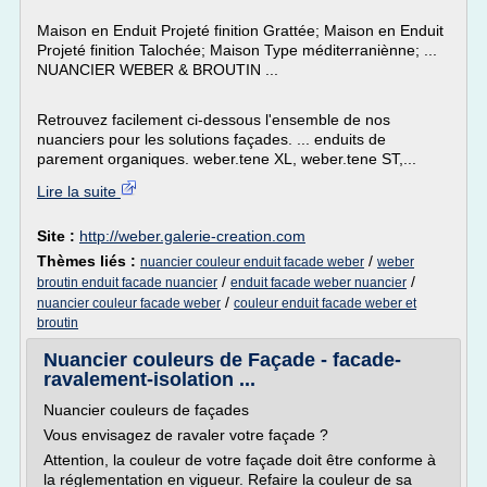
Maison en Enduit Projeté finition Grattée; Maison en Enduit
Projeté finition Talochée; Maison Type méditerraniènne; ...
NUANCIER WEBER & BROUTIN ...
Retrouvez facilement ci-dessous l'ensemble de nos
nuanciers pour les solutions façades. ... enduits de
parement organiques. weber.tene XL, weber.tene ST,...
Lire la suite
Site :
http://weber.galerie-creation.com
Thèmes liés :
/
nuancier couleur enduit facade weber
weber
/
/
broutin enduit facade nuancier
enduit facade weber nuancier
/
nuancier couleur facade weber
couleur enduit facade weber et
broutin
Nuancier couleurs de Façade - facade-
ravalement-isolation ...
Nuancier couleurs de façades
Vous envisagez de ravaler votre façade ?
Attention, la couleur de votre façade doit être conforme à
la réglementation en vigueur. Refaire la couleur de sa