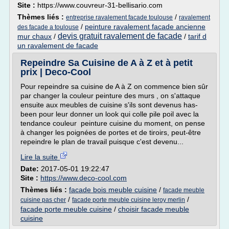
Site :
https://www.couvreur-31-bellisario.com
Thèmes liés :
/
entreprise ravalement facade toulouse
ravalement
/
peinture ravalement facade ancienne
des facade a toulouse
devis gratuit ravalement de facade
mur chaux
/
/
tarif d
un ravalement de facade
Repeindre Sa Cuisine de A à Z et à petit
prix | Deco-Cool
Pour repeindre sa cuisine de A à Z on commence bien sûr
par changer la couleur peinture des murs , on s'attaque
ensuite aux meubles de cuisine s'ils sont devenus has-
been pour leur donner un look qui colle pile poil avec la
tendance couleur peinture cuisine du moment, on pense
à changer les poignées de portes et de tiroirs, peut-être
repeindre le plan de travail puisque c'est devenu...
Lire la suite
Date:
2017-05-01 19:22:47
Site :
https://www.deco-cool.com
Thèmes liés :
facade bois meuble cuisine
/
facade meuble
/
/
cuisine pas cher
facade porte meuble cuisine leroy merlin
facade porte meuble cuisine
/
choisir facade meuble
cuisine