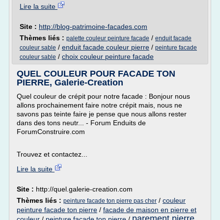
Lire la suite
Site :
http://blog-patrimoine-facades.com
Thèmes liés :
/
palette couleur peinture facade
enduit facade
/
enduit facade couleur pierre
/
couleur sable
peinture facade
/
choix couleur peinture facade
couleur sable
QUEL COULEUR POUR FACADE TON
PIERRE, Galerie-Creation
Quel couleur de crépit pour notre facade : Bonjour nous
allons prochainement faire notre crépit mais, nous ne
savons pas teinte faire je pense que nous allons rester
dans des tons neutr... - Forum Enduits de
ForumConstruire.com
Trouvez et contactez...
Lire la suite
Site :
http://quel.galerie-creation.com
Thèmes liés :
/
couleur
peinture facade ton pierre pas cher
peinture facade ton pierre
/
facade de maison en pierre et
parement pierre
couleur
/
peinture facade ton pierre
/