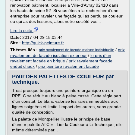
rénovation bâtiment, localiser a Ville-d'Avray 92410 dans
les hauts de seine 92. Si vous êtes à la rechercher d'une
entreprise pour ravaler une façade qui as perdu sa couleur
ou qui as des fissures, alors notre société vos...
Lire la suite
Date:
2017-04-29 15:03:44
Site :
http://quick-peinture.fr
Thèmes liés :
/
prix
prix ravalement de facade maison individuelle
ravalement de facade isolation exterieur
/
le prix d'un
ravalement facade en brique
/
prix ravalement facade
enduit chaux
/
prix peinture ravalement facade
Pour DES PALETTES DE COULEUR par
technique.
T est presque toujours une peinture organique ou un
RPE. C se réduit au blanc à peine cassé. Cette règle part
d'un constat. Le blanc valorise les rares immeubles aux
lignes soignées et limite l'impact des autres, sans grande
qualité de conception.
La palette de Montpellier illustre le principe de base
d'une « palette ATC » : Lier la Couleur à la Technique, elle
même déterminée par...