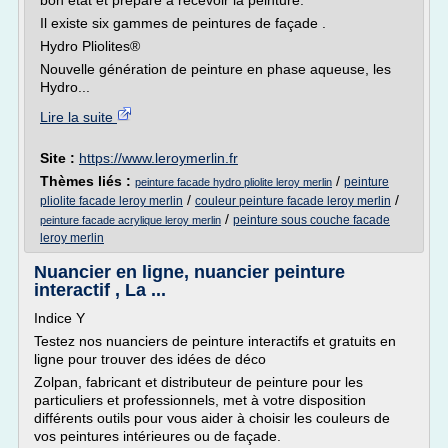
bon état et préparé à recevoir la peinture.
Il existe six gammes de peintures de façade .
Hydro Pliolites®
Nouvelle génération de peinture en phase aqueuse, les
Hydro...
Lire la suite
Site :
https://www.leroymerlin.fr
Thèmes liés :
/
peinture
peinture facade hydro pliolite leroy merlin
/
/
pliolite facade leroy merlin
couleur peinture facade leroy merlin
/
peinture sous couche facade
peinture facade acrylique leroy merlin
leroy merlin
Nuancier en ligne, nuancier peinture
interactif , La ...
Indice Y
Testez nos nuanciers de peinture interactifs et gratuits en
ligne pour trouver des idées de déco
Zolpan, fabricant et distributeur de peinture pour les
particuliers et professionnels, met à votre disposition
différents outils pour vous aider à choisir les couleurs de
vos peintures intérieures ou de façade.