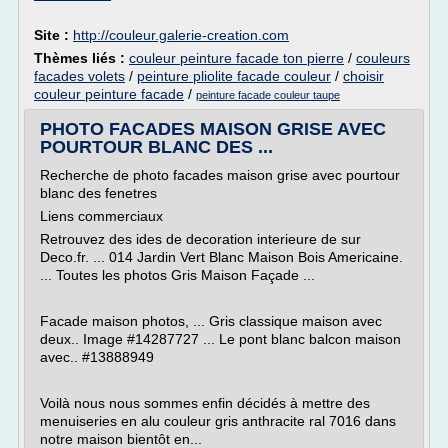
Site :
http://couleur.galerie-creation.com
Thèmes liés :
couleur peinture facade ton pierre
/
couleurs
facades volets
/
peinture pliolite facade couleur
/
choisir
couleur peinture facade
/
peinture facade couleur taupe
PHOTO FACADES MAISON GRISE AVEC
POURTOUR BLANC DES ...
Recherche de photo facades maison grise avec pourtour
blanc des fenetres
Liens commerciaux
Retrouvez des ides de decoration interieure de sur
Deco.fr. ... 014 Jardin Vert Blanc Maison Bois Americaine.
... Toutes les photos Gris Maison Façade ...
Facade maison photos, ... Gris classique maison avec
deux.. Image #14287727 ... Le pont blanc balcon maison
avec.. #13888949
Voilà nous nous sommes enfin décidés à mettre des
menuiseries en alu couleur gris anthracite ral 7016 dans
notre maison bientôt en...