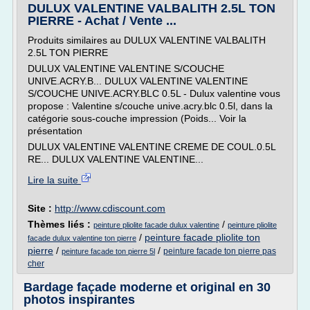
DULUX VALENTINE VALBALITH 2.5L TON
PIERRE - Achat / Vente ...
Produits similaires au DULUX VALENTINE VALBALITH
2.5L TON PIERRE
DULUX VALENTINE VALENTINE S/COUCHE
UNIVE.ACRY.B... DULUX VALENTINE VALENTINE
S/COUCHE UNIVE.ACRY.BLC 0.5L - Dulux valentine vous
propose : Valentine s/couche unive.acry.blc 0.5l, dans la
catégorie sous-couche impression (Poids... Voir la
présentation
DULUX VALENTINE VALENTINE CREME DE COUL.0.5L
RE... DULUX VALENTINE VALENTINE...
Lire la suite
Site :
http://www.cdiscount.com
Thèmes liés :
/
peinture pliolite facade dulux valentine
peinture pliolite
/
peinture facade pliolite ton
facade dulux valentine ton pierre
pierre
/
/
peinture facade ton pierre pas
peinture facade ton pierre 5l
cher
Bardage façade moderne et original en 30
photos inspirantes