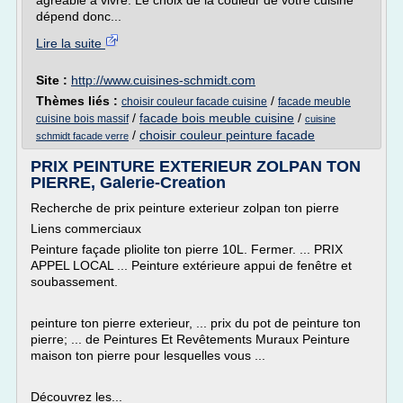
agréable à vivre. Le choix de la couleur de votre cuisine
dépend donc...
Lire la suite
Site :
http://www.cuisines-schmidt.com
Thèmes liés :
/
choisir couleur facade cuisine
facade meuble
/
facade bois meuble cuisine
/
cuisine bois massif
cuisine
/
choisir couleur peinture facade
schmidt facade verre
PRIX PEINTURE EXTERIEUR ZOLPAN TON
PIERRE, Galerie-Creation
Recherche de prix peinture exterieur zolpan ton pierre
Liens commerciaux
Peinture façade pliolite ton pierre 10L. Fermer. ... PRIX
APPEL LOCAL ... Peinture extérieure appui de fenêtre et
soubassement.
peinture ton pierre exterieur, ... prix du pot de peinture ton
pierre; ... de Peintures Et Revêtements Muraux Peinture
maison ton pierre pour lesquelles vous ...
Découvrez les...