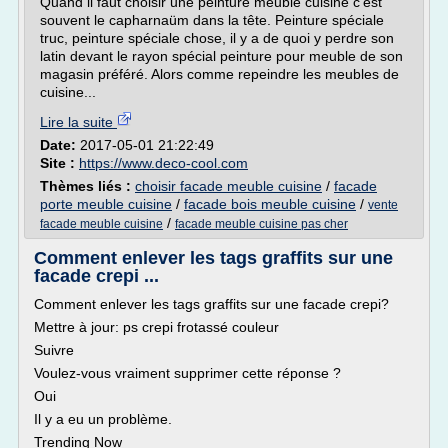
Quand il faut choisir une peinture meuble cuisine c'est
souvent le capharnaüm dans la tête. Peinture spéciale
truc, peinture spéciale chose, il y a de quoi y perdre son
latin devant le rayon spécial peinture pour meuble de son
magasin préféré. Alors comme repeindre les meubles de
cuisine...
Lire la suite
Date:
2017-05-01 21:22:49
Site :
https://www.deco-cool.com
Thèmes liés :
choisir facade meuble cuisine
/
facade
porte meuble cuisine
/
facade bois meuble cuisine
/
vente
/
facade meuble cuisine
facade meuble cuisine pas cher
Comment enlever les tags graffits sur une
facade crepi ...
Comment enlever les tags graffits sur une facade crepi?
Mettre à jour: ps crepi frotassé couleur
Suivre
Voulez-vous vraiment supprimer cette réponse ?
Oui
Il y a eu un problème.
Trending Now