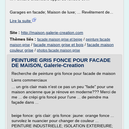
Garages en facade; Maison de luxe; ... Revêtement de...
Lire la suite
Site :
http://maison.galerie-creation.com
Thèmes liés :
/
facade maison grise et beige
peinture facade
/
facade maison grise et bois
/
facade maison
maison grise
couleur grise
/
photos facade maison grise
PEINTURE GRIS FONCE POUR FACADE
DE MAISON, Galerie-Creation
Recherche de peinture gris fonce pour facade de maison
Liens commerciaux
... un gris clair mais n'est ce pas un peu "fade" pour une
maison ancienne que je rénove en moderne??? Merci de
me ... de crépi gris foncé pour l'une ... de peindre ma
façade dans ...
beige fonce: gris clair: gris fonce: jaune: orange fonce ...
survolez le nuancier pour changer de couleur ...
PEINTURE INDUSTRIELLE; ISOLATION EXTERIEURE;