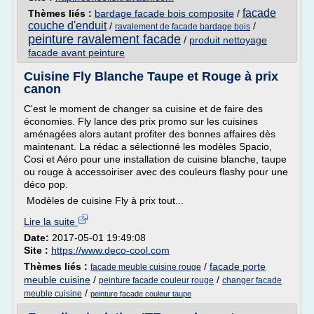
facade
Thèmes liés :
bardage facade bois composite
/
couche d'enduit
/
/
ravalement de facade bardage bois
peinture ravalement facade
/
produit nettoyage
facade avant peinture
Cuisine Fly Blanche Taupe et Rouge à prix
canon
C'est le moment de changer sa cuisine et de faire des
économies. Fly lance des prix promo sur les cuisines
aménagées alors autant profiter des bonnes affaires dès
maintenant. La rédac a sélectionné les modèles Spacio,
Cosi et Aéro pour une installation de cuisine blanche, taupe
ou rouge à accessoiriser avec des couleurs flashy pour une
déco pop.
Modèles de cuisine Fly à prix tout...
Lire la suite
Date:
2017-05-01 19:49:08
Site :
https://www.deco-cool.com
Thèmes liés :
/
facade porte
facade meuble cuisine rouge
meuble cuisine
/
/
peinture facade couleur rouge
changer facade
/
meuble cuisine
peinture facade couleur taupe