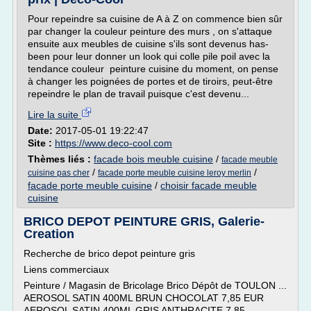
Pour repeindre sa cuisine de A à Z on commence bien sûr
par changer la couleur peinture des murs , on s'attaque
ensuite aux meubles de cuisine s'ils sont devenus has-
been pour leur donner un look qui colle pile poil avec la
tendance couleur peinture cuisine du moment, on pense
à changer les poignées de portes et de tiroirs, peut-être
repeindre le plan de travail puisque c'est devenu...
Lire la suite
Date:
2017-05-01 19:22:47
Site :
https://www.deco-cool.com
Thèmes liés :
facade bois meuble cuisine
/
facade meuble
/
/
cuisine pas cher
facade porte meuble cuisine leroy merlin
facade porte meuble cuisine
/
choisir facade meuble
cuisine
BRICO DEPOT PEINTURE GRIS, Galerie-
Creation
Recherche de brico depot peinture gris
Liens commerciaux
Peinture / Magasin de Bricolage Brico Dépôt de TOULON ...
AEROSOL SATIN 400ML BRUN CHOCOLAT 7,85 EUR
AEROSOL SATIN 400ML GRIS ANTHRACITE 7,85 ...