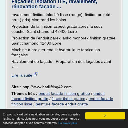
Façadier, isolation ITE, ravalement,
rénovation façade ...
ravalement finition taloché lisse (rouge), finition projeté
brut ( gris) Montrond les bains
Projection de la finition aspect gratté après la sous
couche. Saint chamond 42400 Loire
Projection de l'enduit parex lanko monorex finition grattée
Saint chamond 42400 Loire
Machine à projeter enduit hydraulique fabrication
française
Ravalement de façade , Preparation des façades avant
la...
Lire la suite
Site :
http://www.batilifting42.com
Thèmes liés :
enduit facade finition grattee
/
enduit
facade finition gratte
/
/
enduit facade
facade finition grattee
finition lisse
/
peinture facade enduit gratte
Nuancier 48 teintes des enduits de façade
En poursuivant votre navigation sur ce site, vous acceptez
X
Parexlanko ...
l'utilisation de cookies pour vous proposer des contenus et
services adaptés à vos centres d'intérêts.
En savoir plus
Nuancier 48 teintes des enduits de façade Parexlanko