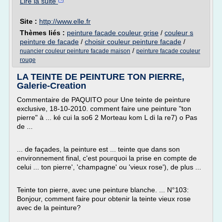
Lire la suite
Site :
http://www.elle.fr
Thèmes liés :
peinture facade couleur grise
/
couleur s
peinture de facade
/
choisir couleur peinture facade
/
/
nuancier couleur peinture facade maison
peinture facade couleur
rouge
LA TEINTE DE PEINTURE TON PIERRE,
Galerie-Creation
Commentaire de PAQUITO pour Une teinte de peinture
exclusive, 18-10-2010. comment faire une peinture "ton
pierre" à ... ké cui la so6 2 Morteau kom L di la re7) o Pas
de ...
... de façades, la peinture est ... teinte que dans son
environnement final, c'est pourquoi la prise en compte de
celui ... ton pierre', 'champagne' ou 'vieux rose'), de plus ...
Teinte ton pierre, avec une peinture blanche. ... N°103:
Bonjour, comment faire pour obtenir la teinte vieux rose
avec de la peinture?