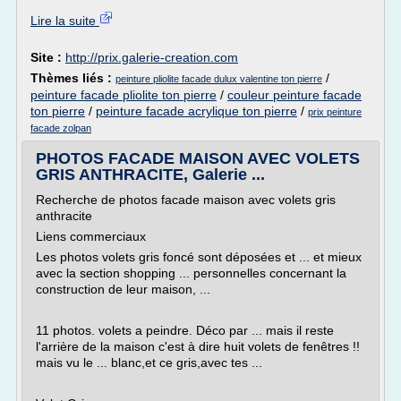
Lire la suite
Site :
http://prix.galerie-creation.com
Thèmes liés :
/
peinture pliolite facade dulux valentine ton pierre
peinture facade pliolite ton pierre
/
couleur peinture facade
ton pierre
/
peinture facade acrylique ton pierre
/
prix peinture
facade zolpan
PHOTOS FACADE MAISON AVEC VOLETS
GRIS ANTHRACITE, Galerie ...
Recherche de photos facade maison avec volets gris
anthracite
Liens commerciaux
Les photos volets gris foncé sont déposées et ... et mieux
avec la section shopping ... personnelles concernant la
construction de leur maison, ...
11 photos. volets a peindre. Déco par ... mais il reste
l'arrière de la maison c'est à dire huit volets de fenêtres !!
mais vu le ... blanc,et ce gris,avec tes ...