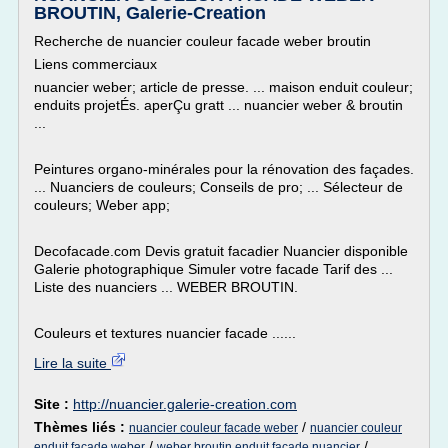
BROUTIN, Galerie-Creation
Recherche de nuancier couleur facade weber broutin
Liens commerciaux
nuancier weber; article de presse. ... maison enduit couleur;
enduits projetÉs. aperÇu gratt ... nuancier weber & broutin
...
Peintures organo-minérales pour la rénovation des façades.
... Nuanciers de couleurs; Conseils de pro; ... Sélecteur de
couleurs; Weber app;
Decofacade.com Devis gratuit facadier Nuancier disponible
Galerie photographique Simuler votre facade Tarif des ...
Liste des nuanciers ... WEBER BROUTIN.
Couleurs et textures nuancier facade ......
Lire la suite
Site :
http://nuancier.galerie-creation.com
Thèmes liés :
/
nuancier couleur facade weber
nuancier couleur
/
/
enduit facade weber
weber broutin enduit facade nuancier