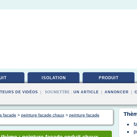
UIT
ISOLATION
PRODUIT
TEURS DE VIDÉOS
| SOUMETTRE :
UN ARTICLE
|
ANNONCER
|
Thèm
es facade
>
peinture facade chaux
>
peinture facade
f
p