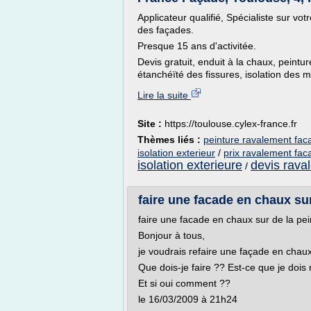
Applicateur qualifié, Spécialiste sur vo
des façades.
Presque 15 ans d'activitée.
Devis gratuit, enduit à la chaux, peintu
étanchéïté des fissures, isolation des mu
Lire la suite
Site :
https://toulouse.cylex-france.fr
Thèmes liés :
peinture ravalement fa
isolation exterieur
/
prix ravalement fa
isolation exterieure
devis rava
/
faire une facade en chaux sur 
faire une facade en chaux sur de la pein
Bonjour à tous,
je voudrais refaire une façade en chaux,
Que dois-je faire ?? Est-ce que je dois r
Et si oui comment ??
le 16/03/2009 à 21h24