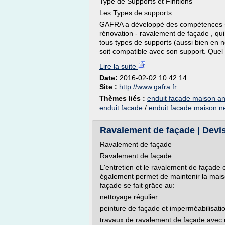
Type de Supports et Finitions
Les Types de supports
GAFRA a développé des compétences spé
rénovation - ravalement de façade , qui
tous types de supports (aussi bien en neu
soit compatible avec son support. Quel q
Lire la suite
Date:
2016-02-02 10:42:14
Site :
http://www.gafra.fr
Thèmes liés :
enduit facade maison a
enduit facade
/
enduit facade maison n
Ravalement de façade | Devi
Ravalement de façade
Ravalement de façade
L'entretien et le ravalement de façade 
également permet de maintenir la maison 
façade se fait grâce au:
nettoyage régulier
peinture de façade et imperméabilisati
travaux de ravalement de façade avec 