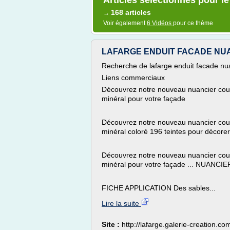
Articles sélectionnés pour l
168 articles
→
Voir également
6 Vidéos
pour ce thème
LAFARGE ENDUIT FACADE NUANC
Recherche de lafarge enduit facade nu
Liens commerciaux
Découvrez notre nouveau nuancier coule
minéral pour votre façade
Découvrez notre nouveau nuancier couleu
minéral coloré 196 teintes pour décor
Découvrez notre nouveau nuancier coule
minéral pour votre façade ... NUANCIE
FICHE APPLICATION Des sables...
Lire la suite
Site :
http://lafarge.galerie-creation.co