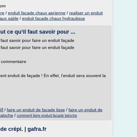
com
rre
/
enduit facade chaux aerienne
/
realiser un enduit
haux sable
/
enduit facade chaux hydraulique
t ce qu’il faut savoir pour ...
l faut savoir pour faire un enduit façade
l faut savoir pour faire un enduit façade
e commentaire
nt enduit de façade ! En effet, l'enduit sera souvent la
it
/
faire un enduit de facade lisse
/
faire un enduit de
taloche
/
comment faire enduit facade taloche
e crépi. | gafra.fr