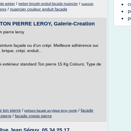
/
/
ade weber
weber broutin enduit facade nuancier
c
nuancier
/
nuancier couleur enduit facade
arex
p
p
ON PIERRE LEROY, Galerie-Creation
 pierre leroy
 peinture façade ou d'un crépi. Meilleure adhérence sur
 brique, crépi, enduit...
pi extérieur standard Ton pierre 15 Kg Colours; Type de
e ton pierre
/
/
facade
peinture facade acrylique leroy merlin
 pierre
/
facade crepis pierre
Rue Jean Séguy, 05 34 25 17...