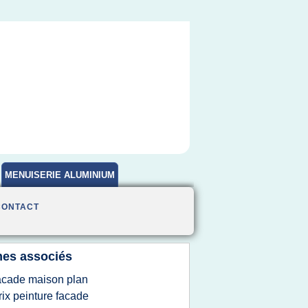
MENUISERIE ALUMINIUM
CONTACT
es associés
acade maison plan
rix peinture facade