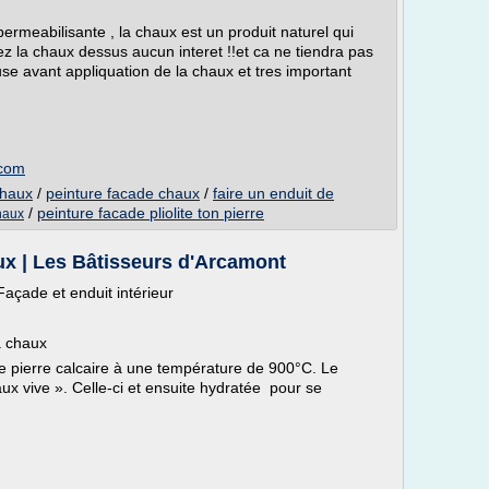
mpermeabilisante , la chaux est un produit naturel qui
ez la chaux dessus aucun interet !!et ca ne tiendra pas
use avant appliquation de la chaux et tres important
.com
chaux
/
peinture facade chaux
/
faire un enduit de
/
peinture facade pliolite ton pierre
chaux
aux | Les Bâtisseurs d'Arcamont
 Façade et enduit intérieur
a chaux
e pierre calcaire à une température de 900°C. Le
aux vive ». Celle-ci et ensuite hydratée pour se