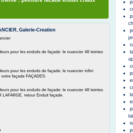
e thème : peinture facade enduit chaux
p
c
p
c
IER, Galerie-Creation
p
pr
ancier
r
urs pour les enduits de façade: le nuancier 48 teintes
t
ap
c
rs pour les enduits de façade: le nuancier infini
p
er votre façade FAÇADES:
e
c
urs pour les enduits de façade: le nuancier 48 teintes
t
R LAFARGE. retour Enduit façade.
e
p
ta
r
m
p