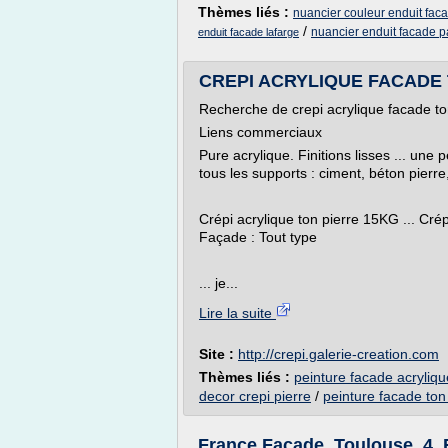
Thèmes liés :
nuancier couleur enduit fac
/
nuancier enduit facade p
enduit facade lafarge
CREPI ACRYLIQUE FACADE T
Recherche de crepi acrylique facade ton
Liens commerciaux
Pure acrylique. Finitions lisses ... une
tous les supports : ciment, béton pierre,
Crépi acrylique ton pierre 15KG ... Cré
Façade : Tout type
... je...
Lire la suite
Site :
http://crepi.galerie-creation.com
Thèmes liés :
peinture facade acryliqu
decor crepi pierre
/
peinture facade ton
France Façade, Toulouse, 4, 