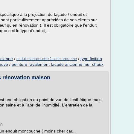
cifique à la projection de façade / enduit et
 sont particulièrement appréciées de ses clients sur
f qu'en rénovation ). Il est obligatoire que l'enduit
ue soit le type d'enduit,...
ncienne
/
/
type finition
enduit monocouche facade ancienne
euve
/
peinture ravalement facade ancienne mur chaux
s rénovation maison
est une obligation du point de vue de l'esthétique mais
saine et à l'abri de l'humidité. L'entretien de la
on
un enduit moncouche ( moins cher car...