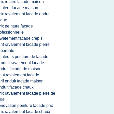
rix refaire facade maison
ouleur facade maison
rix ravalement facade enduit
haux
rix peinture facade
ofessionnelle
avalement facade crepis
arif ravalement facade pierre
parente
ouleur s peinture de facade
roduit ravalement facade
nduit facade de maison
out ravalement facade
arif enduit facade maison
nduit facade chaux
rix ravalement facade pierre de
ille
enovation peinture facade prix
rix ravalement facade chaux