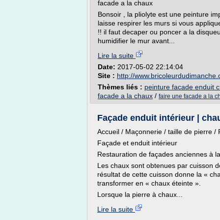
facade a la chaux
Bonsoir , la pliolyte est une peinture i
laisse respirer les murs si vous appliqu
!! il faut decaper ou poncer a la disque
humidifier le mur avant...
Lire la suite
Date:
2017-05-02 22:14:04
Site :
http://www.bricoleurdudimanche
Thèmes liés :
peinture facade enduit 
facade a la chaux
/
faire une facade a la 
Façade enduit intérieur | ch
Accueil / Maçonnerie / taille de pierre /
Façade et enduit intérieur
Restauration de façades anciennes à l
Les chaux sont obtenues par cuisson d
résultat de cette cuisson donne la « ch
transformer en « chaux éteinte ».
Lorsque la pierre à chaux...
Lire la suite