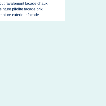
out ravalement facade chaux
einture pliolite facade prix
einture exterieur facade