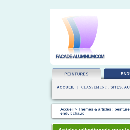
FACADE-ALUMINIUM.COM
END
PEINTURES
ACCUEIL
| CLASSEMENT :
SITES
,
AU
Accueil
>
Thèmes & articles : peintur
enduit chaux