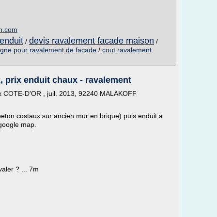
on.com
enduit
devis ravalement facade maison
/
/
ligne pour ravalement de facade
/
cout ravalement
 prix enduit chaux - ravalement
ux COTE-D'OR , juil. 2013, 92240 MALAKOFF
beton costaux sur ancien mur en brique) puis enduit a
 google map.
valer ? ... 7m