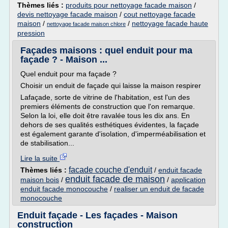
Thèmes liés :
produits pour nettoyage facade maison
/
devis nettoyage facade maison
/
cout nettoyage facade
maison
/
/
nettoyage facade haute
nettoyage facade maison chlore
pression
Façades maisons : quel enduit pour ma
façade ? - Maison ...
Quel enduit pour ma façade ?
Choisir un enduit de façade qui laisse la maison respirer
Lafaçade, sorte de vitrine de l'habitation, est l'un des
premiers éléments de construction que l'on remarque.
Selon la loi, elle doit être ravalée tous les dix ans. En
dehors de ses qualités esthétiques évidentes, la façade
est également garante d'isolation, d'imperméabilisation et
de stabilisation...
Lire la suite
facade couche d'enduit
Thèmes liés :
/
enduit facade
enduit facade de maison
maison bois
/
/
application
enduit facade monocouche
/
realiser un enduit de facade
monocouche
Enduit façade - Les façades - Maison
construction