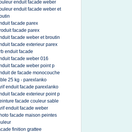
ouleur enduit facade weber
ouleur enduit facade weber et
outin
nduit facade parex
roduit facade parex
nduit facade weber et broutin
nduit facade exterieur parex
rb enduit facade
nduit facade weber 016
nduit facade weber point p
nduit de facade monocouche
ble 25 kg - parexlanko
arif enduit facade parexlanko
nduit facade exterieur point p
einture facade couleur sable
arif enduit facade weber
hoto facade maison peintes
uleur
acade finition grattee