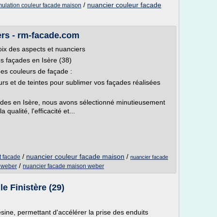
/
nuancier couleur facade
mulation couleur facade maison
ers - rm-facade.com
ix des aspects et nuanciers
s façades en Isère (38)
es couleurs de façade :
urs et de teintes pour sublimer vos façades réalisées
çades en Isère, nous avons sélectionné minutieusement
alité, l'efficacité et...
/
nuancier couleur facade maison
/
t facade
nuancier facade
/
e weber
nuancier facade maison weber
e Finistère (29)
sine, permettant d'accélérer la prise des enduits