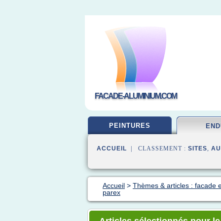
FACADE-ALUMINIUM.COM
PEINTURES
END
ACCUEIL
| CLASSEMENT :
SITES
,
AU
Accueil
>
Thèmes & articles : facade 
parex