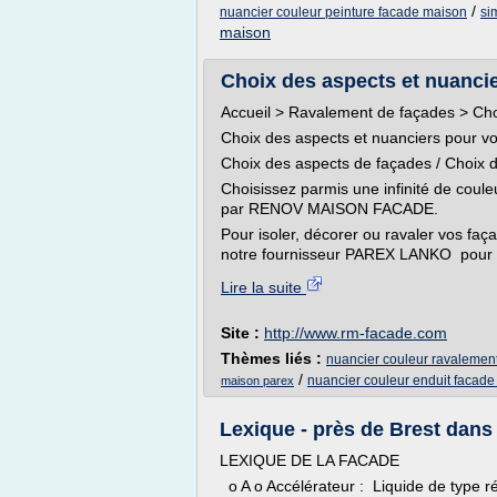
/
nuancier couleur peinture facade maison
si
maison
Choix des aspects et nuanci
Accueil > Ravalement de façades > Cho
Choix des aspects et nuanciers pour vo
Choix des aspects de façades / Choix d
Choisissez parmis une infinité de coule
par RENOV MAISON FACADE.
Pour isoler, décorer ou ravaler vos fa
notre fournisseur PAREX LANKO pour la qu
Lire la suite
Site :
http://www.rm-facade.com
Thèmes liés :
nuancier couleur ravalemen
/
nuancier couleur enduit facad
maison parex
Lexique - près de Brest dans l
LEXIQUE DE LA FACADE
o A o Accélérateur : Liquide de type ré