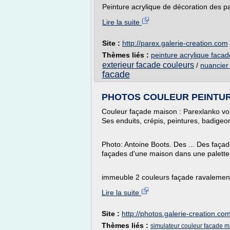
Peinture acrylique de décoration des pa
Lire la suite
Site :
http://parex.galerie-creation.com
Thèmes liés :
peinture acrylique facad
exterieur facade couleurs
/
nuancier
facade
PHOTOS COULEUR PEINTURE 
Couleur façade maison : Parexlanko vou
Ses enduits, crépis, peintures, badigeon
Photo: Antoine Boots. Des ... Des faça
façades d'une maison dans une palette 
immeuble 2 couleurs façade ravalement
Lire la suite
Site :
http://photos.galerie-creation.co
Thèmes liés :
simulateur couleur facade ma