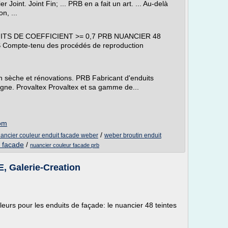
oint. Joint Fin; ... PRB en a fait un art. ... Au-delà
n, ...
ITS DE COEFFICIENT >= 0,7 PRB NUANCIER 48
ompte-tenu des procédés de reproduction
n sèche et rénovations. PRB Fabricant d'enduits
gne. Provaltex Provaltex et sa gamme de...
com
/
ancier couleur enduit facade weber
weber broutin enduit
t facade
/
nuancier couleur facade prb
Galerie-Creation
urs pour les enduits de façade: le nuancier 48 teintes