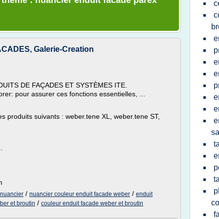
e thème : nuancier enduit facade parex
c
c
br
e
DES, Galerie-Creation
p
e
e
NDUITS DE FAÇADES ET SYSTÈMES ITE.
p
rer: pour assurer ces fonctions essentielles, ...
e
e
es produits suivants : weber.tene XL, weber.tene ST,
e
sa
t
.
e
p
t
m
p
/
/
 nuancier
nuancier couleur enduit facade weber
enduit
co
/
er et broutin
couleur enduit facade weber et broutin
f