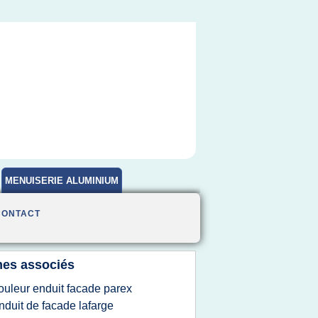
MENUISERIE ALUMINIUM
CONTACT
es associés
ouleur enduit facade parex
nduit de facade lafarge