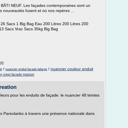
TI NEUF. Les façades contemporaines sont un
es nouveautés fusent et où nos repères ...
26 Sacs 1 Big Bag Eau 200 Litres 200 Litres 200
 13 Sacs Vrac Sacs 35kg Big Bag
com
/
/
nuancier couleur enduit
de
nuancier enduit facade lafarge
r crepi facade maison
reation
urs pour les enduits de façade: le nuancier 48 teintes
its Parexlanko à travers une présence nationale dans