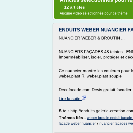
Articles sélectionnés pour l
12 articles
→
Aucune vidéo sélectionnée pour ce thème
ENDUITS WEBER NUANCIER FACA
NUANCIER WEBER & BROUTIN ...
NUANCIERS FAÇADES 48 teintes . E
Imperméabiliser, isoler, protéger et déco
Ce nuancier montre les couleurs pour l
weber.plast R, weber.plast souple
Decofacade.com Devis gratuit facadier..
Lire la suite
Site :
http://enduits.galerie-creation.co
Thèmes liés :
weber broutin enduit facade
/
facade weber nuancier
nuancier facades web