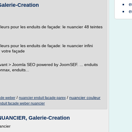
e
lerie-Creation
e
urs pour les enduits de façade: le nuancier 48 teintes
urs pour les enduits de façade: le nuancier infini
r votre façade
vant > Joomla SEO powered by JoomSEF. ... enduits
nnax, enduits...
/
/
nuancier couleur
cade weber
nuancier enduit facade parex
nduit facade weber nuancier
ANCIER, Galerie-Creation
ancier