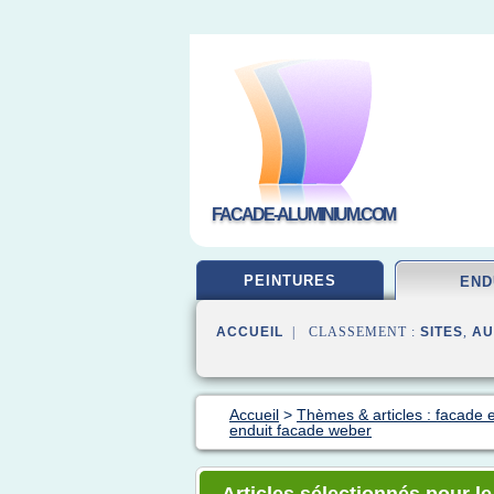
FACADE-ALUMINIUM.COM
PEINTURES
END
ACCUEIL
| CLASSEMENT :
SITES
,
AU
Accueil
>
Thèmes & articles : facade 
enduit facade weber