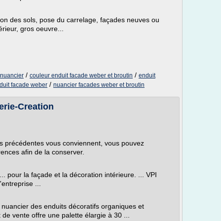
tion des sols, pose du carrelage, façades neuves ou
érieur, gros oeuvre...
/
/
 nuancier
couleur enduit facade weber et broutin
enduit
/
duit facade weber
nuancier facades weber et broutin
rie-Creation
pes précédentes vous conviennent, vous pouvez
rences afin de la conserver.
. pour la façade et la décoration intérieure. ... VPI
entreprise ...
nuancier des enduits décoratifs organiques et
de vente offre une palette élargie à 30 ...