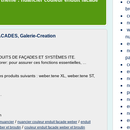
e thème : nuancier couleur enduit facade
c
br
c
n
w
DES, Galerie-Creation
nu
e
n
NDUITS DE FAÇADES ET SYSTÈMES ITE.
pa
rer: pour assurer ces fonctions essentielles, ...
c
e
es produits suivants : weber.tene XL, weber.tene ST,
n
n
p
.
n
e
n
m
e
/
/
 nuancier
nuancier couleur enduit facade weber
enduit
/
e
er et broutin
couleur enduit facade weber et broutin