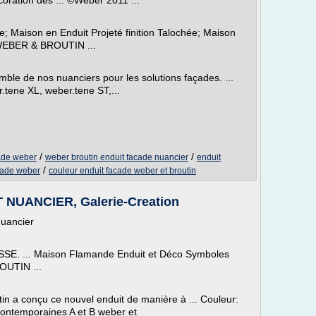
coration des ... ©Weber 2011 ...
ée; Maison en Enduit Projeté finition Talochée; Maison
 WEBER & BROUTIN ...
ble de nos nuanciers pour les solutions façades. ...
tene XL, weber.tene ST,...
/
/
cade weber
weber broutin enduit facade nuancier
enduit
/
cade weber
couleur enduit facade weber et broutin
NUANCIER, Galerie-Creation
nuancier
. ... Maison Flamande Enduit et Déco Symboles
OUTIN ...
in a conçu ce nouvel enduit de manière à ... Couleur:
contemporaines A et B weber et