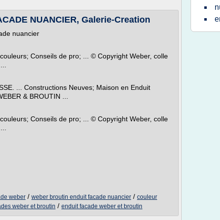
n
ADE NUANCIER, Galerie-Creation
e
ade nuancier
ouleurs; Conseils de pro; ... © Copyright Weber, colle
...
 ... Constructions Neuves; Maison en Enduit
R WEBER & BROUTIN ...
ouleurs; Conseils de pro; ... © Copyright Weber, colle
...
/
/
cade weber
weber broutin enduit facade nuancier
couleur
/
ades weber et broutin
enduit facade weber et broutin