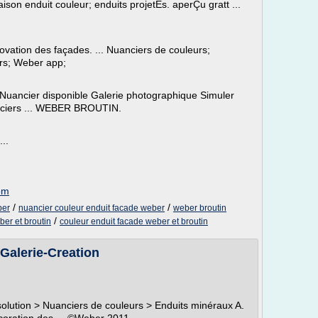
aison enduit couleur; enduits projetÉs. aperÇu gratt ...
ovation des façades. ... Nuanciers de couleurs;
urs; Weber app;
 Nuancier disponible Galerie photographique Simuler
uanciers ... WEBER BROUTIN.
..
com
/
/
ber
nuancier couleur enduit facade weber
weber broutin
/
er et broutin
couleur enduit facade weber et broutin
alerie-Creation
olution > Nuanciers de couleurs > Enduits minéraux A.