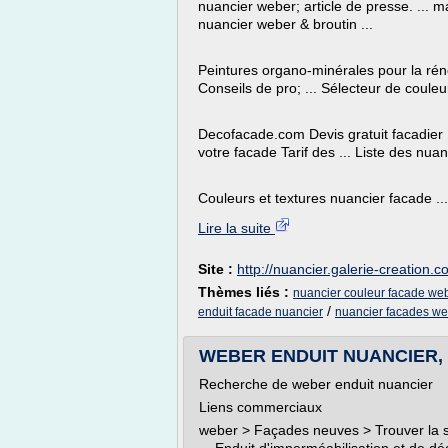
nuancier weber; article de presse. ... m
nuancier weber & broutin ...
Peintures organo-minérales pour la rén
Conseils de pro; ... Sélecteur de coule
Decofacade.com Devis gratuit facadier
votre facade Tarif des ... Liste des n
Couleurs et textures nuancier facade ....
Lire la suite
Site :
http://nuancier.galerie-creation.
Thèmes liés :
nuancier couleur facade we
/
enduit facade nuancier
nuancier facades web
WEBER ENDUIT NUANCIER, G
Recherche de weber enduit nuancier
Liens commerciaux
weber > Façades neuves > Trouver la s