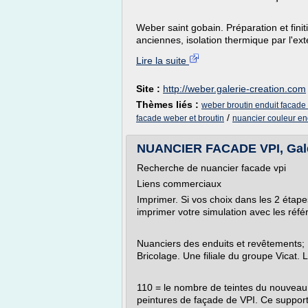
Weber saint gobain. Préparation et fini
anciennes, isolation thermique par l'ext
Lire la suite
Site :
http://weber.galerie-creation.com
Thèmes liés :
weber broutin enduit facade
/
facade weber et broutin
nuancier couleur en
NUANCIER FACADE VPI, Gale
Recherche de nuancier facade vpi
Liens commerciaux
Imprimer. Si vos choix dans les 2 éta
imprimer votre simulation avec les réfé
Nuanciers des enduits et revêtements; ..
Bricolage. Une filiale du groupe Vicat. L'
110 = le nombre de teintes du nouveau 
peintures de façade de VPI. Ce support 