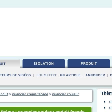
ISOLATION
PRODUIT
UIT
TEURS DE VIDÉOS
| SOUMETTRE :
UN ARTICLE
|
ANNONCER
|
Thèm
enduit
>
nuancier crepis facade
>
nuancier couleur
e
e