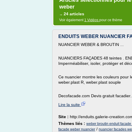
Articles sélectionnés pour l
weber
24 articles
→
Voir également
1 Vidéos
pour ce thème
ENDUITS WEBER NUANCIER FACA
NUANCIER WEBER & BROUTIN ...
NUANCIERS FAÇADES 48 teintes . E
Imperméabiliser, isoler, protéger et déco
Ce nuancier montre les couleurs pour l
weber.plast R, weber.plast souple
Decofacade.com Devis gratuit facadier..
Lire la suite
Site :
http://enduits.galerie-creation.co
Thèmes liés :
weber broutin enduit facade
/
facade weber nuancier
nuancier facades web