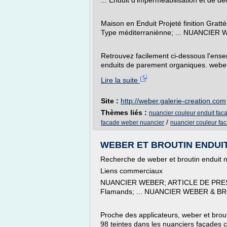
... Enduit d'imperméabilisation et de dé
Maison en Enduit Projeté finition Gratt
Type méditerraniènne; ... NUANCIER
Retrouvez facilement ci-dessous l'ensem
enduits de parement organiques. weber.
Lire la suite
Site :
http://weber.galerie-creation.com
Thèmes liés :
nuancier couleur enduit fa
/
facade weber nuancier
nuancier couleur fa
WEBER ET BROUTIN ENDUIT 
Recherche de weber et broutin enduit 
Liens commerciaux
NUANCIER WEBER; ARTICLE DE PRESSE
Flamands; ... NUANCIER WEBER & BR
Proche des applicateurs, weber et brout
98 teintes dans les nuanciers façades 