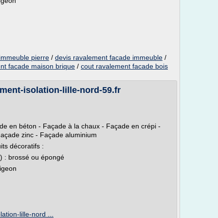
digeon
immeuble pierre
/
devis ravalement facade immeuble
/
nt facade maison brique
/
cout ravalement facade bois
ent-isolation-lille-nord-59.fr
de en béton - Façade à la chaux - Façade en crépi -
Façade zinc - Façade aluminium
ts décoratifs :
x) : brossé ou épongé
digeon
tion-lille-nord ...