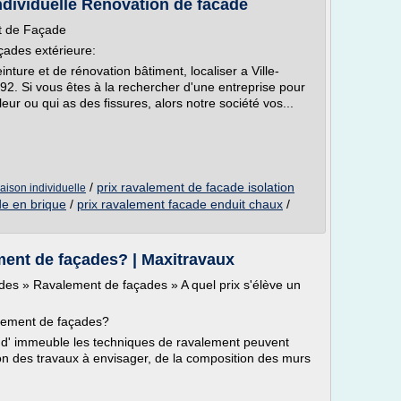
dividuelle Rénovation de facade
t de Façade
çades extérieure:
nture et de rénovation bâtiment, localiser a Ville-
92. Si vous êtes à la rechercher d'une entreprise pour
ur ou qui as des fissures, alors notre société vos...
/
prix ravalement de facade isolation
aison individuelle
de en brique
/
prix ravalement facade enduit chaux
/
ement de façades? | Maxitravaux
des » Ravalement de façades » A quel prix s'élève un
alement de façades?
 d' immeuble les techniques de ravalement peuvent
ion des travaux à envisager, de la composition des murs