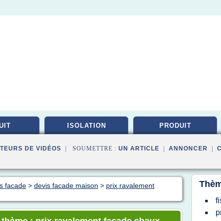
UIT
ISOLATION
PRODUIT
TEURS DE VIDÉOS
| SOUMETTRE :
UN ARTICLE
|
ANNONCER
|
Thèm
es facade
>
devis facade maison
>
prix ravalement
f
p