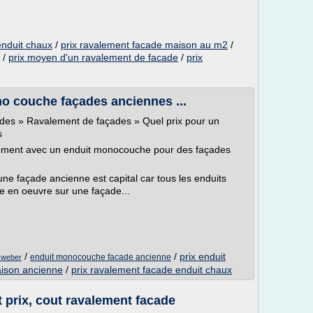
enduit chaux
/
prix ravalement facade maison au m2
/
/
prix moyen d'un ravalement de facade
/
prix
no couche façades anciennes ...
ades » Ravalement de façades » Quel prix pour un
s
lement avec un enduit monocouche pour des façades
ne façade ancienne est capital car tous les enduits
 en oeuvre sur une façade...
/
/
prix enduit
enduit monocouche facade ancienne
 weber
aison ancienne
/
prix ravalement facade enduit chaux
 prix, cout ravalement facade