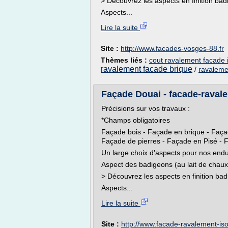
> Découvrez les aspects en finition ba
Aspects...
Lire la suite
Site :
http://www.facades-vosges-88.fr
Thèmes liés :
cout ravalement facade 
ravalement facade brique
/
ravaleme
Façade Douai - facade-ravalem
Précisions sur vos travaux :
*Champs obligatoires
Façade bois - Façade en brique - Faça
Façade de pierres - Façade en Pisé - 
Un large choix d'aspects pour nos endui
Aspect des badigeons (au lait de chau
> Découvrez les aspects en finition ba
Aspects...
Lire la suite
Site :
http://www.facade-ravalement-isola