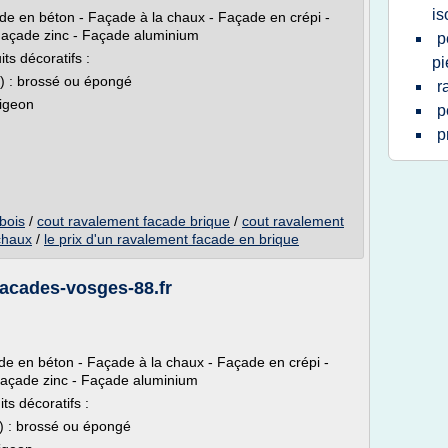
is
de en béton - Façade à la chaux - Façade en crépi -
Façade zinc - Façade aluminium
p
ts décoratifs :
pi
x) : brossé ou épongé
r
digeon
p
p
bois
/
cout ravalement facade brique
/
cout ravalement
chaux
/
le prix d'un ravalement facade en brique
acades-vosges-88.fr
de en béton - Façade à la chaux - Façade en crépi -
Façade zinc - Façade aluminium
ts décoratifs :
) : brossé ou épongé