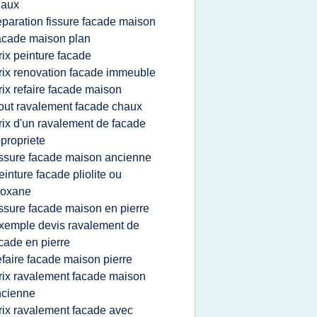
haux
eparation fissure facade maison
acade maison plan
rix peinture facade
rix renovation facade immeuble
rix refaire facade maison
out ravalement facade chaux
rix d'un ravalement de facade
propriete
issure facade maison ancienne
einture facade pliolite ou
loxane
issure facade maison en pierre
xemple devis ravalement de
cade en pierre
efaire facade maison pierre
rix ravalement facade maison
ncienne
rix ravalement facade avec