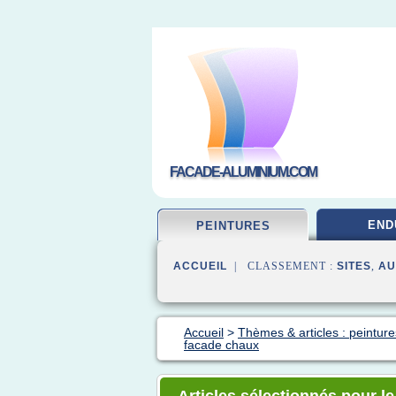
FACADE-ALUMINIUM.COM
END
PEINTURES
ACCUEIL
| CLASSEMENT :
SITES
,
AU
Accueil
>
Thèmes & articles : peintur
facade chaux