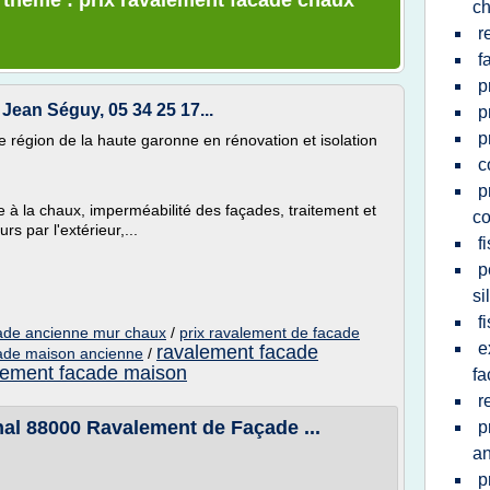
e thème : prix ravalement facade chaux
c
r
f
p
Jean Séguy, 05 34 25 17...
p
p
tre région de la haute garonne en rénovation et isolation
c
p
re à la chaux, imperméabilité des façades, traitement et
co
rs par l'extérieur,...
f
p
si
f
cade ancienne mur chaux
/
prix ravalement de facade
e
ravalement facade
cade maison ancienne
/
lement facade maison
fa
r
al 88000 Ravalement de Façade ...
p
a
p