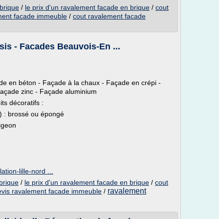
brique
/
le prix d'un ravalement facade en brique
/
cout
ment facade immeuble
/
cout ravalement facade
s - Facades Beauvois-En ...
de en béton - Façade à la chaux - Façade en crépi -
Façade zinc - Façade aluminium
ts décoratifs :
) : brossé ou épongé
digeon
tion-lille-nord ...
brique
/
le prix d'un ravalement facade en brique
/
cout
ravalement
evis ravalement facade immeuble
/