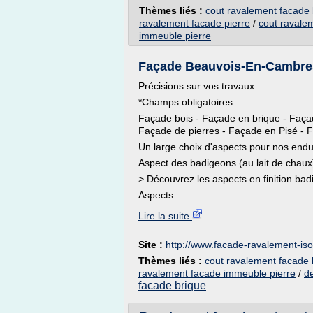
Thèmes liés :
cout ravalement facade 
ravalement facade pierre
/
cout ravale
immeuble pierre
Façade Beauvois-En-Cambresi
Précisions sur vos travaux :
*Champs obligatoires
Façade bois - Façade en brique - Faça
Façade de pierres - Façade en Pisé - 
Un large choix d'aspects pour nos endui
Aspect des badigeons (au lait de chaux
> Découvrez les aspects en finition ba
Aspects...
Lire la suite
Site :
http://www.facade-ravalement-isola
Thèmes liés :
cout ravalement facade 
ravalement facade immeuble pierre
/
d
facade brique