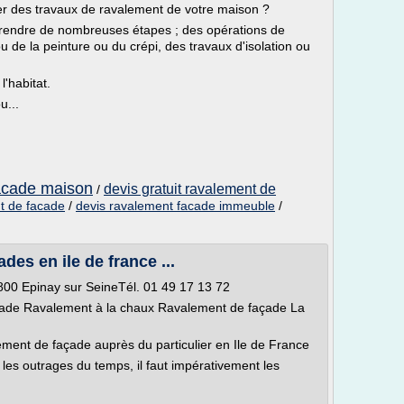
er des travaux de ravalement de votre maison ?
rendre de nombreuses étapes ; des opérations de
u de la peinture ou du crépi, des travaux d'isolation ou
'habitat.
u...
acade maison
devis gratuit ravalement de
/
t de facade
/
devis ravalement facade immeuble
/
des en ile de france ...
00 Epinay sur SeineTél. 01 49 17 13 72
açade Ravalement à la chaux Ravalement de façade La
ement de façade auprès du particulier en Ile de France
les outrages du temps, il faut impérativement les