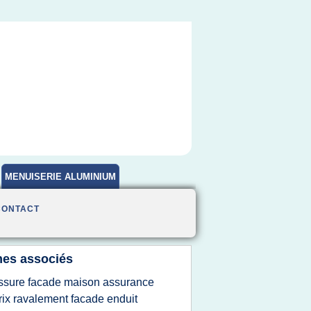
MENUISERIE ALUMINIUM
CONTACT
es associés
issure facade maison assurance
rix ravalement facade enduit