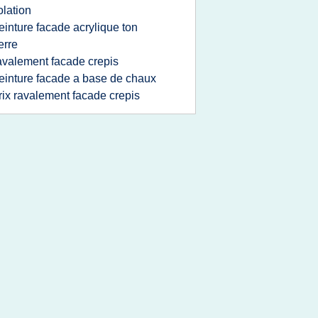
olation
einture facade acrylique ton
erre
avalement facade crepis
einture facade a base de chaux
rix ravalement facade crepis