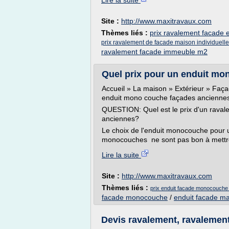
Lire la suite
Site :
http://www.maxitravaux.com
Thèmes liés :
prix ravalement facade 
prix ravalement de facade maison individuelle
ravalement facade immeuble m2
Quel prix pour un enduit mo
Accueil » La maison » Extérieur » Faç
enduit mono couche façades ancienne
QUESTION: Quel est le prix d'un rava
anciennes?
Le choix de l'enduit monocouche pour u
monocouches ne sont pas bon à mettre
Lire la suite
Site :
http://www.maxitravaux.com
Thèmes liés :
prix enduit facade monocouche
facade monocouche
/
enduit facade m
Devis ravalement, ravalement