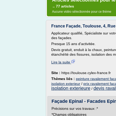
Articles sélectionnés pour l
77 articles
→
Aucune vidéo sélectionnée pour ce thème
France Façade, Toulouse, 4, Rue 
Applicateur qualifié, Spécialiste sur vo
des façades.
Presque 15 ans d'activitée.
Devis gratuit, enduit à la chaux, peintu
étanchéïté des fissures, isolation des mu
Lire la suite
Site :
https://toulouse.cylex-france.fr
Thèmes liés :
peinture ravalement fa
isolation exterieur
/
prix ravalement fa
isolation exterieure
devis rava
/
Façade Epinal - Facades Epin
Précisions sur vos travaux :*
*Champs obligatoires