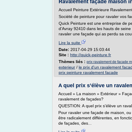
Ravalement façade maison in
Accueil Peinture Extérieure Ravalemen
Société de peinture pour ravaler vos fa
Quick Peinture est une entreprise de pei
d'Avray 92410 dans les hauts de seine 
ravaler une façade qui as perdu sa coule
Lire la suite
Date:
2017-04-29 15:03:44
Site :
http://quick-peinture.fr
Thèmes liés :
prix ravalement de facade m
exterieur
/
le prix d'un ravalement faca
prix peinture ravalement facade
A quel prix s’élève un raval
Accueil » La maison » Extérieur » Faça
ravalement de façades?
QUESTION: A quel prix s'élève un rav
Pour ravaler une façade de maison, ou
être radicalement différentes, en fonct
de façades, des...