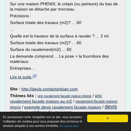
Sur une maison PHENIX, le crépis (ou peinture) du bas de
la maison se détache par morceau.
Précisions :
Surface totale des travaux (m2)? ... 60
...
Quelle est la hauteur de la surface à ravaler ? ... 2 ml
Surface totale des travaux (m2)? ... 60
Surface du ravalement(m2) ... 60
La demande comprend ... La pose + la fourniture des
matériaux
Entreprises...
Lire la suite
Site :
http://devis.contactartisan.com
Thèmes liés :
/
prix
prix ravalement facade maison phenix
ravalement facade maison au m2
/
ravalement facade maison
devis
/
exemple devis ravalement facade maison
/
phenix
ravalement facade maison
En poursuivant votre navigation sur ce site, vous acceptez
X
l'utilisation de cookies pour vous proposer des contenus et
Prix d'un ravalement de façade | Coût
services adaptés à vos centres d'intérêts.
En savoir plus
moyen & Estimation