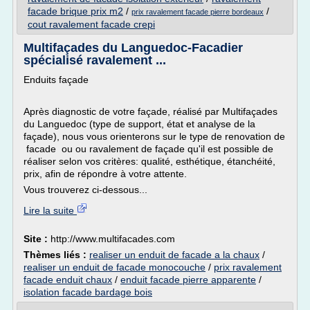
facade brique prix m2
/
/
prix ravalement facade pierre bordeaux
cout ravalement facade crepi
Multifaçades du Languedoc-Facadier
spécialisé ravalement ...
Enduits façade
Après diagnostic de votre façade, réalisé par Multifaçades
du Languedoc (type de support, état et analyse de la
façade), nous vous orienterons sur le type de renovation de
facade ou ou ravalement de façade qu'il est possible de
réaliser selon vos critères: qualité, esthétique, étanchéité,
prix, afin de répondre à votre attente.
Vous trouverez ci-dessous...
Lire la suite
Site :
http://www.multifacades.com
Thèmes liés :
realiser un enduit de facade a la chaux
/
realiser un enduit de facade monocouche
/
prix ravalement
facade enduit chaux
/
enduit facade pierre apparente
/
isolation facade bardage bois