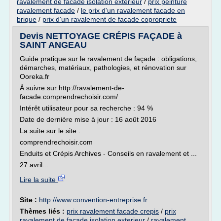
ravalement de facade isolation exterieur
/
prix peinture
ravalement facade
/
le prix d'un ravalement facade en
brique
/
prix d'un ravalement de facade copropriete
Devis NETTOYAGE CRÉPIS FAÇADE à
SAINT ANGEAU
Guide pratique sur le ravalement de façade : obligations,
démarches, matériaux, pathologies, et rénovation sur
Ooreka.fr
À suivre sur http://ravalement-de-
facade.comprendrechoisir.com/
Intérêt utilisateur pour sa recherche : 94 %
Date de dernière mise à jour : 16 août 2016
La suite sur le site :
comprendrechoisir.com
Enduits et Crépis Archives - Conseils en ravalement et ...
27 avril...
Lire la suite
Site :
http://www.convention-entreprise.fr
Thèmes liés :
prix ravalement facade crepis
/
prix
ravalement de facade isolation exterieur
/
ravalement