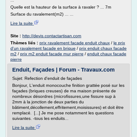
...
Quelle est la hauteur de la surface à ravaler ? ... 7m
Surface du ravalement(m2) ... ...
Lire la suite
Site :
http://devis.contactartisan.com
Thèmes liés :
prix ravalement facade enduit chaux
/
le prix
d'un ravalement facade en brique
/
prix enduit chaux facade
m2
/
prix m2 enduit facade mur pierre
/
enduit chaux facade
pierre
Enduit, Façades | Forum - Travaux.com
Sujet: Refection d'enduit de façades
Bonjour, L'enduit monocouche finition grattée posé sur les
façades (briques creuses) de ma maison présente de
nombreux désordres (microfissures,une fissure sup à
2mm à la jonction de deux parties du
bâtiment,décollement,effritement,moisissures) et doit être
remplacé. [...] Je me pose notamment les questions
suivantes. -tous les enduits...
Lire la suite