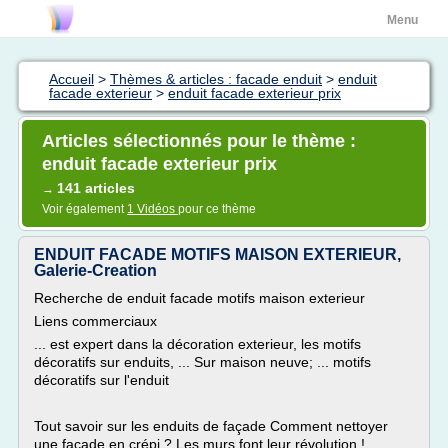
Menu
Accueil
>
Thèmes & articles : facade enduit
>
enduit
facade exterieur
>
enduit facade exterieur prix
Articles sélectionnés pour le thème :
enduit facade exterieur prix
141 articles
→
Voir également
1 Vidéos
pour ce thème
ENDUIT FACADE MOTIFS MAISON EXTERIEUR,
Galerie-Creation
Recherche de enduit facade motifs maison exterieur
Liens commerciaux
... est expert dans la décoration exterieur, les motifs
décoratifs sur enduits, ... Sur maison neuve; ... motifs
décoratifs sur l'enduit
Tout savoir sur les enduits de façade Comment nettoyer
une façade en crépi ? Les murs font leur révolution !