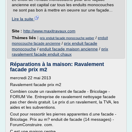
ancienne est capital car tous les enduits monocouches
ne sont pas bon à mettre en oeuvre sur une façade...
Lire la suite
Site :
http://www.maxitravaux.com
Thèmes liés :
/
enduit
prix enduit facade monocouche weber
/
prix enduit facade
monocouche facade ancienne
monocouche
/
enduit facade maison ancienne
/
prix
ravalement facade enduit chaux
Réparations à la maison: Ravalement
facade prix m2
mercredi 22 mai 2013
Ravalement facade prix m2
Combien coute un ravalement de facade - Bricolage -
FORUM Vie. Entreprise de ravalement nettoyage facade
pas cher devis gratuit. Le prix d.un ravalement, la TVA, les
aides et les subventions.
Cout pour ressortir les pierres apparentes d.une facade -
Bricolage. Prix au m? enduit de facade (14 messages) -
ForumConstruire. com.
C.est une maison centre...