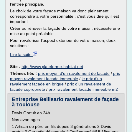
l'entrée principale.
Le choix de votre façade maison va donc pleinement
correspondre à votre personnalité ; c'est vous dire qu'il est
important.
Créer ou rénover la façade de votre maison, nécessite une
mise au point préalable.
Pour revaloriser l'aspect extérieur de votre maison, deux
solutions :...
Lire la suite
Site :
http://www.plateforme-habitat.net
Thèmes liés :
prix moyen d'un ravalement de facade
/
prix
moyen ravalement facade immeuble
/
le prix d'un
ravalement facade en brique
/
prix d'un ravalement de
facade copropriete
/
prix ravalement facade immeuble m2
Entreprise Bellisario ravalement de façade
à Toulouse
Devis Gratuit en 24h
Nos avantages
1 Artisan de père en fils depuis 3 générations 2 Devis
gratuit 3 Garantie décennale 4 Tarif compétitif 5 Mise aux