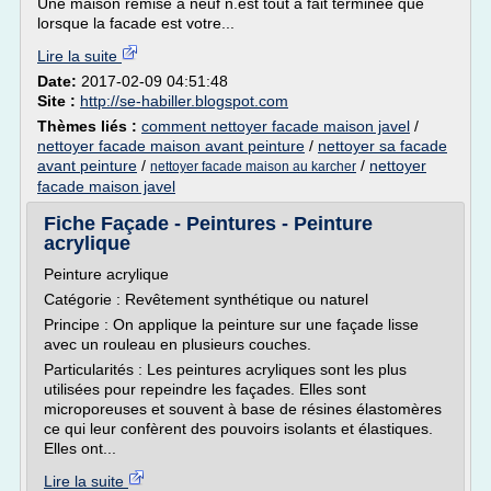
Une maison remise a neuf n.est tout a fait terminee que
lorsque la facade est votre...
Lire la suite
Date:
2017-02-09 04:51:48
Site :
http://se-habiller.blogspot.com
Thèmes liés :
comment nettoyer facade maison javel
/
nettoyer facade maison avant peinture
/
nettoyer sa facade
avant peinture
/
/
nettoyer
nettoyer facade maison au karcher
facade maison javel
Fiche Façade - Peintures - Peinture
acrylique
Peinture acrylique
Catégorie : Revêtement synthétique ou naturel
Principe : On applique la peinture sur une façade lisse
avec un rouleau en plusieurs couches.
Particularités : Les peintures acryliques sont les plus
utilisées pour repeindre les façades. Elles sont
microporeuses et souvent à base de résines élastomères
ce qui leur confèrent des pouvoirs isolants et élastiques.
Elles ont...
Lire la suite