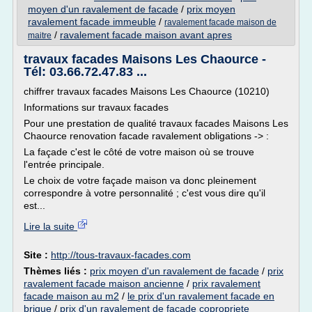
moyen d'un ravalement de facade
/
prix moyen
ravalement facade immeuble
/
ravalement facade maison de
/
ravalement facade maison avant apres
maitre
travaux facades Maisons Les Chaource -
Tél: 03.66.72.47.83 ...
chiffrer travaux facades Maisons Les Chaource (10210)
Informations sur travaux facades
Pour une prestation de qualité travaux facades Maisons Les
Chaource renovation facade ravalement obligations -> :
La façade c'est le côté de votre maison où se trouve
l'entrée principale.
Le choix de votre façade maison va donc pleinement
correspondre à votre personnalité ; c'est vous dire qu'il
est...
Lire la suite
Site :
http://tous-travaux-facades.com
Thèmes liés :
prix moyen d'un ravalement de facade
/
prix
ravalement facade maison ancienne
/
prix ravalement
facade maison au m2
/
le prix d'un ravalement facade en
brique
/
prix d'un ravalement de facade copropriete