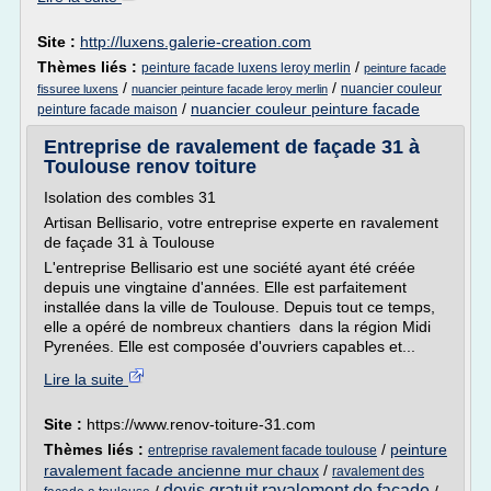
Site :
http://luxens.galerie-creation.com
Thèmes liés :
/
peinture facade luxens leroy merlin
peinture facade
/
/
nuancier couleur
fissuree luxens
nuancier peinture facade leroy merlin
/
nuancier couleur peinture facade
peinture facade maison
Entreprise de ravalement de façade 31 à
Toulouse renov toiture
Isolation des combles 31
Artisan Bellisario, votre entreprise experte en ravalement
de façade 31 à Toulouse
L'entreprise Bellisario est une société ayant été créée
depuis une vingtaine d'années. Elle est parfaitement
installée dans la ville de Toulouse. Depuis tout ce temps,
elle a opéré de nombreux chantiers dans la région Midi
Pyrenées. Elle est composée d'ouvriers capables et...
Lire la suite
Site :
https://www.renov-toiture-31.com
Thèmes liés :
/
peinture
entreprise ravalement facade toulouse
ravalement facade ancienne mur chaux
/
ravalement des
devis gratuit ravalement de facade