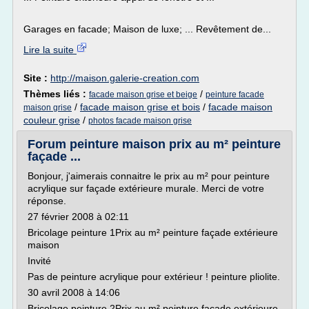
Garages en facade; Maison de luxe; ... Revêtement de...
Lire la suite
Site :
http://maison.galerie-creation.com
Thèmes liés :
/
facade maison grise et beige
peinture facade
/
facade maison grise et bois
/
facade maison
maison grise
couleur grise
/
photos facade maison grise
Forum peinture maison prix au m² peinture
façade ...
Bonjour, j'aimerais connaitre le prix au m² pour peinture
acrylique sur façade extérieure murale. Merci de votre
réponse.
27 février 2008 à 02:11
Bricolage peinture 1Prix au m² peinture façade extérieure
maison
Invité
Pas de peinture acrylique pour extérieur ! peinture pliolite.
30 avril 2008 à 14:06
Bricolage peinture 2Prix au m² peinture façade extérieure