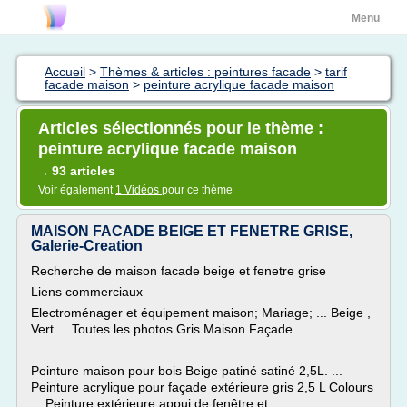
Menu
Accueil
>
Thèmes & articles : peintures facade
>
tarif
facade maison
>
peinture acrylique facade maison
Articles sélectionnés pour le thème :
peinture acrylique facade maison
93 articles
→
Voir également
1 Vidéos
pour ce thème
MAISON FACADE BEIGE ET FENETRE GRISE,
Galerie-Creation
Recherche de maison facade beige et fenetre grise
Liens commerciaux
Electroménager et équipement maison; Mariage; ... Beige ,
Vert ... Toutes les photos Gris Maison Façade ...
Peinture maison pour bois Beige patiné satiné 2,5L. ...
Peinture acrylique pour façade extérieure gris 2,5 L Colours
... Peinture extérieure appui de fenêtre et ...