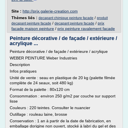
Site :
http://prix.galerie-creation.com
Thèmes liés :
/
decapant chimique peinture facade
produit
/
/
prix
decapant peinture facade
decapant peinture facade
facade maison peinture
/
prix peinture ravalement facade
Peinture décorative / de façade / extérieure /
acrylique ...
Peinture décorative / de façade / extérieure / acrylique
WEBER PEINTURE Weber Industries
Description
Infos pratiques
Unité de vente : seau en plastique de 20 kg (palette filmée
complète de 24 seaux, soit 480 kg)
Format de la palette : 80x120 cm
Consommation : environ 250 g/m2 par couche sur support
lisse
Couleurs : 220 teintes. Consulter le nuancier
Outillage : rouleau laine, brosse
Conservation : 1 an à partir de la date de fabrication, en
emballage dorigine non ouvert, stocké à labri du gel et des