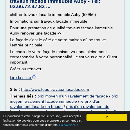
travaux facade immeuble Auby - Tél:
03.66.72.47.83 ...
chiffrer travaux facade immeuble Auby (59950)
Informations sur travaux facade immeuble
Pour une prestation de qualité travaux facade immeuble
Auby renover une facade -> :
La façade c'est le côté de votre maison où se trouve
l'entrée principale.
Le choix de votre façade maison va donc pleinement
correspondre à votre personnalité ; c'est vous dire qu'il est
important.
Créer ou rénover...
Lire la suite
Site :
http://www.tous-travaux-facades.com
Thèmes liés :
prix moyen d'un ravalement de facade
/
prix
moyen ravalement facade immeuble
/
le prix d'un
ravalement facade en brique
/
prix d'un ravalement de
facade copropriete
/
prix ravalement facade immeuble m2
En poursuivant votre navigation sur ce site, vous acceptez
X
l'utilisation de cookies pour vous proposer des contenus et
travaux facade immeuble Leers - Tél:
services adaptés à vos centres d'intérêts.
En savoir plus
03.66.72.47.83 ...