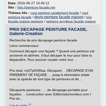
Date:
2016-06-27 10:46:12
Site :
http://peinture-facade.net
Thèmes liés :
cout peinture ravalement facade
/
cout
devis peinture facade maison
peinture facade
/
/
prix
facade maison peinture
/
peinture acrylique facade maison
PRIX DECAPAGE PEINTURE FACADE,
Galerie-Creation
Recherche de prix decapage peinture facade
Liens commerciaux
Comment décaper une façade ? Quand une peinture est
ancienne et abîmée, il faut décaper le mur pour faire la
disparaître. Pour pouvoir ravaler votre mur ...
Prix total. mt27pfr030aa. Décapant ... DÉCAPAGE D'UN
PAREMENT DE FAÇADE. ... jusqu'à élimination totale
avec la spatule de tout type de peintures et de ...
Décapants peintures : ... de décapage portable pour
façades ... construction avec Editionsdumoniteur.com l
Prix du...
Lire la suite