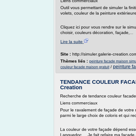
Liens commerciaux
Outil vous permettant de simuler la finit
volets, couleur de la peinture extérieur
Cliquez ici pour vous rendre sur le sim
choisir, couleurs décoration, façade,...
Lire la suite
Site :
http://simuler.galerie-creation.co
Thèmes liés :
peinture facade maison simu
peinture f
/
couleur facade maison gratuit
TENDANCE COULEUR FACAD
Creation
Recherche de tendance couleur facad
Liens commerciaux
Pour le ravalement de façade de votre m
parmi le large choix de coloris et qui re
La couleur de votre façade dépend ess
Languedoc ... Je fait refaire ma façade 