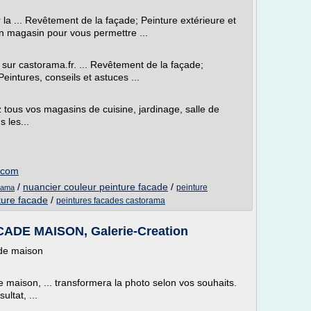
a ... Revêtement de la façade; Peinture extérieure et
en magasin pour vous permettre ...
sur castorama.fr. ... Revêtement de la façade;
Peintures, conseils et astuces ...
tous vos magasins de cuisine, jardinage, salle de
 les...
n.com
/
nuancier couleur peinture facade
/
peinture
orama
ture facade
/
peintures facades castorama
DE MAISON, Galerie-Creation
ade maison
 maison, ... transformera la photo selon vos souhaits.
ltat, ...