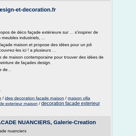
esign-et-decoration.fr
opos de déco façade extérieure sur ... s'inspirer de
meubles industriels, ...
n façade maison et propose des idées pour un joli
vrez-les ici ! a plusieurs ...
e de maison contemporaine pour trouver des idées de
peinture de façades design.
 de...
r
n
/
idee decoration facade maison
/
maison villa
decoration facade exterieur
de exterieur maison
/
ADE NUANCIERS, Galerie-Creation
ade nuanciers