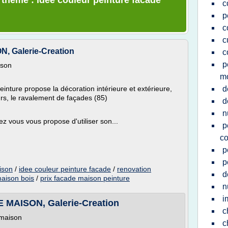
e thème : idee couleur peinture facade
c
p
c
c
 Galerie-Creation
c
p
ison
m
inture propose la décoration intérieure et extérieure,
d
urs, le ravalement de façades (85)
d
n
ez vous vous propose d'utiliser son...
p
co
p
p
ison
/
idee couleur peinture facade
/
renovation
d
maison bois
/
prix facade maison peinture
n
i
MAISON, Galerie-Creation
c
 maison
c