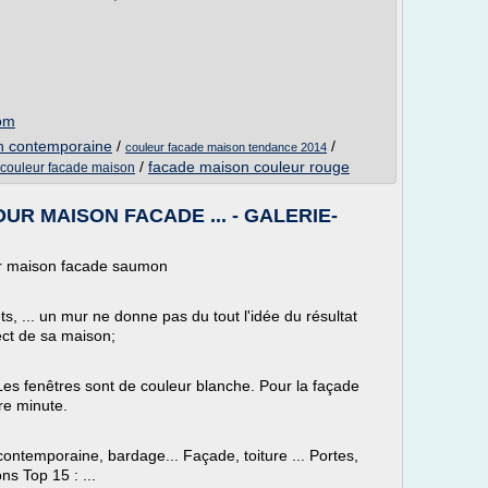
com
n contemporaine
/
/
couleur facade maison tendance 2014
/
facade maison couleur rouge
 couleur facade maison
R MAISON FACADE ... - GALERIE-
ur maison facade saumon
lets, ... un mur ne donne pas du tout l'idée du résultat
ect de sa maison;
Les fenêtres sont de couleur blanche. Pour la façade
re minute.
ontemporaine, bardage... Façade, toiture ... Portes,
ns Top 15 : ...