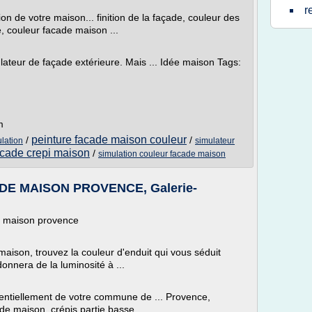
r
ion de votre maison... finition de la façade, couleur des
e, couleur facade maison ...
ulateur de façade extérieure. Mais ... Idée maison Tags:
m
peinture facade maison couleur
/
/
lation
simulateur
acade crepi maison
/
simulation couleur facade maison
E MAISON PROVENCE, Galerie-
e maison provence
aison, trouvez la couleur d'enduit qui vous séduit
donnera de la luminosité à ...
entiellement de votre commune de ... Provence,
de maison ,crépis partie basse ...