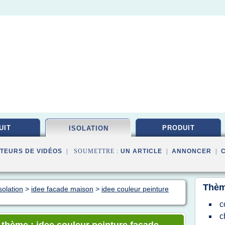
UIT
PRODUIT
ISOLATION
TEURS DE VIDÉOS
| SOUMETTRE :
UN ARTICLE
|
ANNONCER
|
Thèm
solation
>
idee facade maison
>
idee couleur peinture
c
c