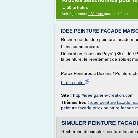
Articles sélectionnés pour l
50 articles
→
Voir également
1 Vidéos
pour ce thème
IDEE PEINTURE FACADE MAISON,
Recherche de idee peinture facade ma
Liens commerciaux
Décoration Foussais Payré (85). Idée Pe
la peinture, le revêtement de sols et m
Perez Peintures à Béziers / Peinture ch
Lire la suite
Site :
http://idee.galerie-creation.com
Thèmes liés :
idee peinture facade ma
peinture facade prix
/
peinture facade 
SIMULER PEINTURE FACADE 
Recherche de simuler peinture facade