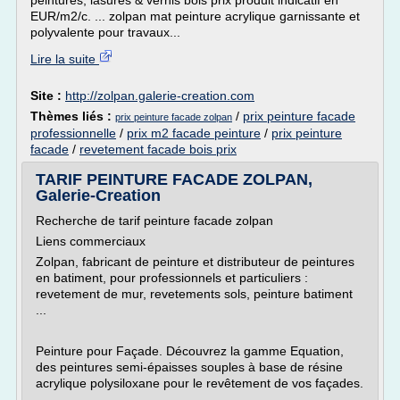
peintures, lasures & vernis bois prix produit indicatif en
EUR/m2/c. ... zolpan mat peinture acrylique garnissante et
polyvalente pour travaux...
Lire la suite
Site :
http://zolpan.galerie-creation.com
Thèmes liés :
/
prix peinture facade
prix peinture facade zolpan
professionnelle
/
prix m2 facade peinture
/
prix peinture
facade
/
revetement facade bois prix
TARIF PEINTURE FACADE ZOLPAN,
Galerie-Creation
Recherche de tarif peinture facade zolpan
Liens commerciaux
Zolpan, fabricant de peinture et distributeur de peintures
en batiment, pour professionnels et particuliers :
revetement de mur, revetements sols, peinture batiment
...
Peinture pour Façade. Découvrez la gamme Equation,
des peintures semi-épaisses souples à base de résine
acrylique polysiloxane pour le revêtement de vos façades.