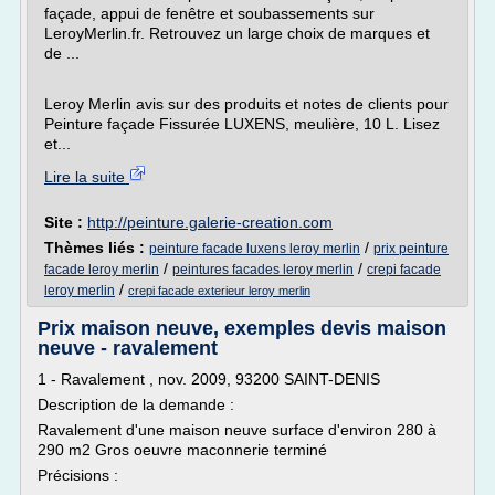
façade, appui de fenêtre et soubassements sur
LeroyMerlin.fr. Retrouvez un large choix de marques et
de ...
Leroy Merlin avis sur des produits et notes de clients pour
Peinture façade Fissurée LUXENS, meulière, 10 L. Lisez
et...
Lire la suite
Site :
http://peinture.galerie-creation.com
Thèmes liés :
/
peinture facade luxens leroy merlin
prix peinture
/
/
facade leroy merlin
peintures facades leroy merlin
crepi facade
/
leroy merlin
crepi facade exterieur leroy merlin
Prix maison neuve, exemples devis maison
neuve - ravalement
1 - Ravalement , nov. 2009, 93200 SAINT-DENIS
Description de la demande :
Ravalement d'une maison neuve surface d'environ 280 à
290 m2 Gros oeuvre maconnerie terminé
Précisions :