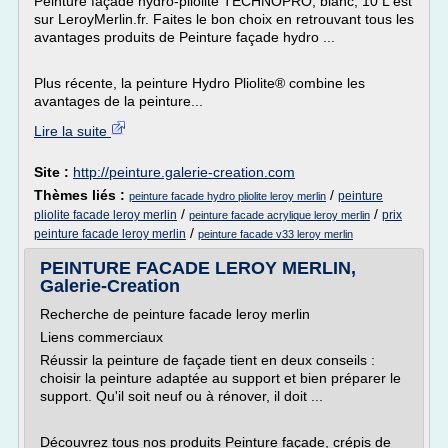
Peinture façade hydro-pliolite TECHNOPRO, blanc, 10 L est
sur LeroyMerlin.fr. Faites le bon choix en retrouvant tous les
avantages produits de Peinture façade hydro ...
Plus récente, la peinture Hydro Pliolite® combine les
avantages de la peinture...
Lire la suite
Site :
http://peinture.galerie-creation.com
Thèmes liés :
/
peinture
peinture facade hydro pliolite leroy merlin
/
/
pliolite facade leroy merlin
prix
peinture facade acrylique leroy merlin
/
peinture facade leroy merlin
peinture facade v33 leroy merlin
PEINTURE FACADE LEROY MERLIN,
Galerie-Creation
Recherche de peinture facade leroy merlin
Liens commerciaux
Réussir la peinture de façade tient en deux conseils :
choisir la peinture adaptée au support et bien préparer le
support. Qu'il soit neuf ou à rénover, il doit ...
Découvrez tous nos produits Peinture façade, crépis de