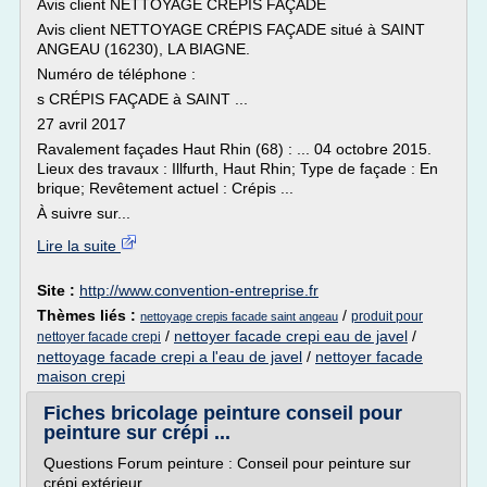
Avis client NETTOYAGE CRÉPIS FAÇADE
Avis client NETTOYAGE CRÉPIS FAÇADE situé à SAINT
ANGEAU (16230), LA BIAGNE.
Numéro de téléphone :
s CRÉPIS FAÇADE à SAINT ...
27 avril 2017
Ravalement façades Haut Rhin (68) : ... 04 octobre 2015.
Lieux des travaux : Illfurth, Haut Rhin; Type de façade : En
brique; Revêtement actuel : Crépis ...
À suivre sur...
Lire la suite
Site :
http://www.convention-entreprise.fr
Thèmes liés :
/
produit pour
nettoyage crepis facade saint angeau
/
nettoyer facade crepi eau de javel
/
nettoyer facade crepi
nettoyage facade crepi a l'eau de javel
/
nettoyer facade
maison crepi
Fiches bricolage peinture conseil pour
peinture sur crépi ...
Questions Forum peinture : Conseil pour peinture sur
crépi extérieur