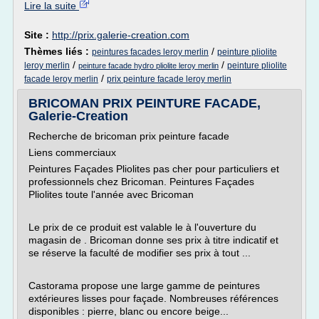
Lire la suite
Site :
http://prix.galerie-creation.com
Thèmes liés :
/
peintures facades leroy merlin
peinture pliolite
/
/
leroy merlin
peinture pliolite
peinture facade hydro pliolite leroy merlin
/
facade leroy merlin
prix peinture facade leroy merlin
BRICOMAN PRIX PEINTURE FACADE,
Galerie-Creation
Recherche de bricoman prix peinture facade
Liens commerciaux
Peintures Façades Pliolites pas cher pour particuliers et
professionnels chez Bricoman. Peintures Façades
Pliolites toute l'année avec Bricoman
Le prix de ce produit est valable le à l'ouverture du
magasin de . Bricoman donne ses prix à titre indicatif et
se réserve la faculté de modifier ses prix à tout ...
Castorama propose une large gamme de peintures
extérieures lisses pour façade. Nombreuses références
disponibles : pierre, blanc ou encore beige...