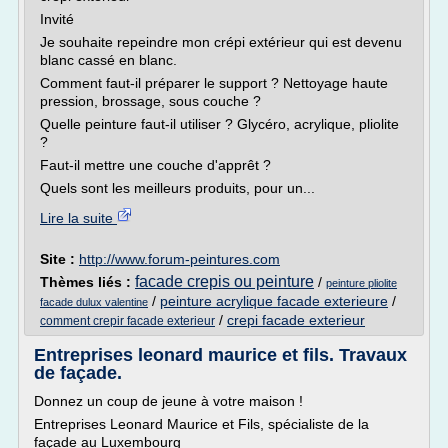
Invité
Je souhaite repeindre mon crépi extérieur qui est devenu
blanc cassé en blanc.
Comment faut-il préparer le support ? Nettoyage haute
pression, brossage, sous couche ?
Quelle peinture faut-il utiliser ? Glycéro, acrylique, pliolite
?
Faut-il mettre une couche d'apprêt ?
Quels sont les meilleurs produits, pour un...
Lire la suite
Site :
http://www.forum-peintures.com
facade crepis ou peinture
Thèmes liés :
/
peinture pliolite
/
peinture acrylique facade exterieure
/
facade dulux valentine
/
crepi facade exterieur
comment crepir facade exterieur
Entreprises leonard maurice et fils. Travaux
de façade.
Donnez un coup de jeune à votre maison !
Entreprises Leonard Maurice et Fils, spécialiste de la
façade au Luxembourg