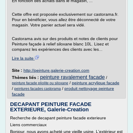
En fonction des achats dans le magasin, ...
Cette offre est proposée exclusivement sur castorama.fr.
Pour en bénéficier, vous allez être déconnecté de votre
magasin. Votre panier actuel sera vidé.
Castorama avis sur des produits et notes de clients pour
Peinture façade à relief siloxane blanc 10L. Lisez et
comparez les expériences des clients avec les...
Lire la suite
Site :
http://peinture.galerie-creation.com
peinture ravalement facade
Thèmes liés :
/
/
peinture acrylique facade
peinture facade pliolite ou siloxane
/
/
produit nettoyage peinture
peintures facades castorama
facade
DECAPANT PEINTURE FACADE
EXTERIEURE, Galerie-Creation
Recherche de decapant peinture facade exterieure
Liens commerciaux
Bonjour, nous avons acheté une vieille usine. L'extérieur est