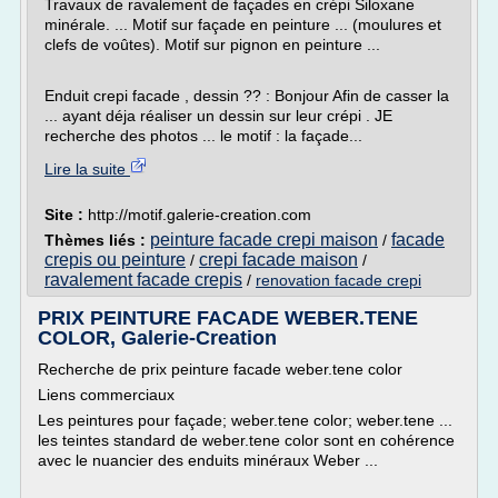
Travaux de ravalement de façades en crépi Siloxane
minérale. ... Motif sur façade en peinture ... (moulures et
clefs de voûtes). Motif sur pignon en peinture ...
Enduit crepi facade , dessin ?? : Bonjour Afin de casser la
... ayant déja réaliser un dessin sur leur crépi . JE
recherche des photos ... le motif : la façade...
Lire la suite
Site :
http://motif.galerie-creation.com
peinture facade crepi maison
facade
Thèmes liés :
/
crepis ou peinture
crepi facade maison
/
/
ravalement facade crepis
/
renovation facade crepi
PRIX PEINTURE FACADE WEBER.TENE
COLOR, Galerie-Creation
Recherche de prix peinture facade weber.tene color
Liens commerciaux
Les peintures pour façade; weber.tene color; weber.tene ...
les teintes standard de weber.tene color sont en cohérence
avec le nuancier des enduits minéraux Weber ...