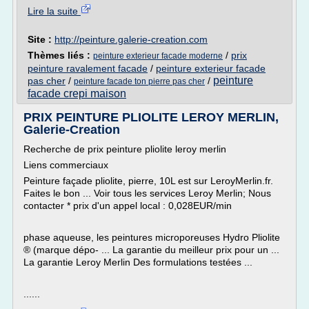
Lire la suite
Site :
http://peinture.galerie-creation.com
Thèmes liés :
/
prix
peinture exterieur facade moderne
peinture ravalement facade
/
peinture exterieur facade
peinture
pas cher
/
/
peinture facade ton pierre pas cher
facade crepi maison
PRIX PEINTURE PLIOLITE LEROY MERLIN,
Galerie-Creation
Recherche de prix peinture pliolite leroy merlin
Liens commerciaux
Peinture façade pliolite, pierre, 10L est sur LeroyMerlin.fr.
Faites le bon ... Voir tous les services Leroy Merlin; Nous
contacter * prix d'un appel local : 0,028EUR/min
phase aqueuse, les peintures microporeuses Hydro Pliolite
® (marque dépo- ... La garantie du meilleur prix pour un ...
La garantie Leroy Merlin Des formulations testées ...
......