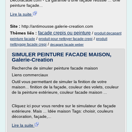
Decofacade.com - La garantie d'une façade réussie ... Une
peinture façade...
Lire la suite
Site :
http://antimousse.galerie-creation.com
facade crepis ou peinture
Thèmes liés :
/
produit decapant
/
/
peinture facade
produit pour nettoyer facade crepi
produit
/
nettoyage facade crepi
decapant facade weber
SIMULER PEINTURE FACADE MAISON,
Galerie-Creation
Recherche de simuler peinture facade maison
Liens commerciaux
Outil vous permettant de simuler la finition de votre
maison... finition de la façade, couleur des volets, couleur
de la peinture extérieure, couleur facade maison ...
Cliquez ici pour vous rendre sur le simulateur de façade
extérieure. Mais ... Idée maison Tags: choisir, couleurs
décoration, façade,...
Lire la suite