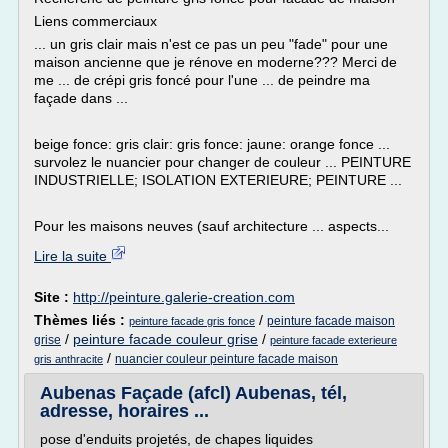
Liens commerciaux
... un gris clair mais n'est ce pas un peu "fade" pour une
maison ancienne que je rénove en moderne??? Merci de
me ... de crépi gris foncé pour l'une ... de peindre ma
façade dans ...
beige fonce: gris clair: gris fonce: jaune: orange fonce ...
survolez le nuancier pour changer de couleur ... PEINTURE
INDUSTRIELLE; ISOLATION EXTERIEURE; PEINTURE ...
Pour les maisons neuves (sauf architecture ... aspects...
Lire la suite
Site :
http://peinture.galerie-creation.com
Thèmes liés :
/
peinture facade maison
peinture facade gris fonce
/
peinture facade couleur grise
/
grise
peinture facade exterieure
/
nuancier couleur peinture facade maison
gris anthracite
Aubenas Façade (afcl) Aubenas, tél,
adresse, horaires ...
pose d'enduits projetés, de chapes liquides