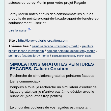
astuces de Leroy Merlin pour votre projet Façade
Leroy Merlin notes et avis des consommateurs sur les
produits de peinture-crepi-de-facade-appui-de-fenetre-et-
soubassement. Lisez et...
Lire la suite
Site :
http://leroy.galerie-creation.com
Thèmes liés :
/
peinture facade luxens leroy merlin
peinture
/
/
pliolite facade leroy merlin
couleur peinture facade leroy merlin
/
peintures facades leroy merlin
peinture pliolite leroy merlin blanc
SIMULATIONS GRATUITES PEINTURES
FACADES, Galerie-Creation
Recherche de simulations gratuites peintures facades
Liens commerciaux
Bonjours à tous, je recherche un simulateur d'enduit de
façade gratuit car je n'arrive pas à me décider avec le
nuancier (plaquettes trop petites).
Le choix des couleurs de vos façades est important,