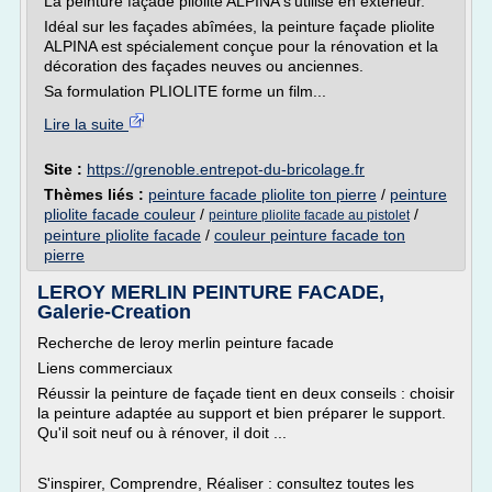
La peinture façade pliolite ALPINA s'utilise en extérieur.
Idéal sur les façades abîmées, la peinture façade pliolite
ALPINA est spécialement conçue pour la rénovation et la
décoration des façades neuves ou anciennes.
Sa formulation PLIOLITE forme un film...
Lire la suite
Site :
https://grenoble.entrepot-du-bricolage.fr
Thèmes liés :
peinture facade pliolite ton pierre
/
peinture
pliolite facade couleur
/
/
peinture pliolite facade au pistolet
peinture pliolite facade
/
couleur peinture facade ton
pierre
LEROY MERLIN PEINTURE FACADE,
Galerie-Creation
Recherche de leroy merlin peinture facade
Liens commerciaux
Réussir la peinture de façade tient en deux conseils : choisir
la peinture adaptée au support et bien préparer le support.
Qu'il soit neuf ou à rénover, il doit ...
S'inspirer, Comprendre, Réaliser : consultez toutes les