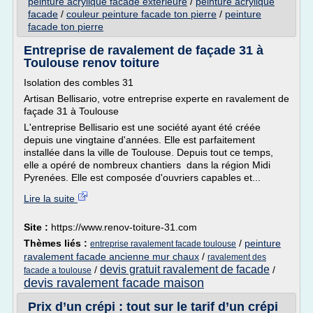
peinture acrylique facade exterieure
/
peinture acrylique
facade
/
couleur peinture facade ton pierre
/
peinture
facade ton pierre
Entreprise de ravalement de façade 31 à
Toulouse renov toiture
Isolation des combles 31
Artisan Bellisario, votre entreprise experte en ravalement de
façade 31 à Toulouse
L'entreprise Bellisario est une société ayant été créée
depuis une vingtaine d'années. Elle est parfaitement
installée dans la ville de Toulouse. Depuis tout ce temps,
elle a opéré de nombreux chantiers dans la région Midi
Pyrenées. Elle est composée d'ouvriers capables et...
Lire la suite
Site :
https://www.renov-toiture-31.com
Thèmes liés :
/
peinture
entreprise ravalement facade toulouse
ravalement facade ancienne mur chaux
/
ravalement des
devis gratuit ravalement de facade
/
/
facade a toulouse
devis ravalement facade maison
Prix d’un crépi : tout sur le tarif d’un crépi