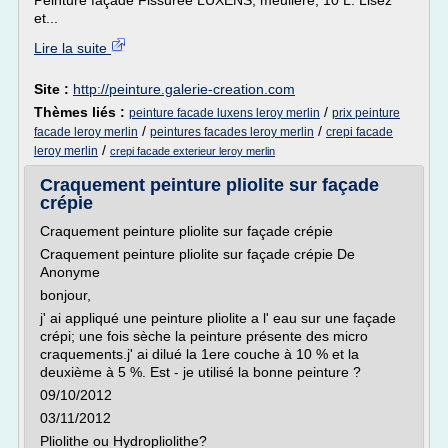
Peinture façade Fissurée LUXENS, meulière, 10 L. Lisez
et...
Lire la suite
Site :
http://peinture.galerie-creation.com
Thèmes liés :
/
peinture facade luxens leroy merlin
prix peinture
/
/
facade leroy merlin
peintures facades leroy merlin
crepi facade
/
leroy merlin
crepi facade exterieur leroy merlin
Craquement peinture pliolite sur façade
crépie
Craquement peinture pliolite sur façade crépie
Craquement peinture pliolite sur façade crépie De
Anonyme
bonjour,
j' ai appliqué une peinture pliolite a l' eau sur une façade
crépi; une fois sèche la peinture présente des micro
craquements.j' ai dilué la 1ere couche à 10 % et la
deuxième à 5 %. Est - je utilisé la bonne peinture ?
09/10/2012
03/11/2012
Pliolithe ou Hydropliolithe?