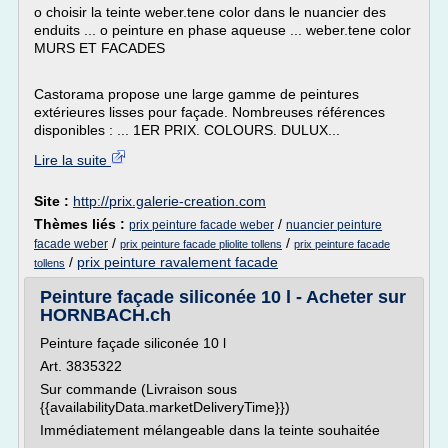
o choisir la teinte weber.tene color dans le nuancier des
enduits ... o peinture en phase aqueuse ... weber.tene color
MURS ET FACADES
Castorama propose une large gamme de peintures
extérieures lisses pour façade. Nombreuses références
disponibles : ... 1ER PRIX. COLOURS. DULUX...
Lire la suite
Site :
http://prix.galerie-creation.com
Thèmes liés :
/
prix peinture facade weber
nuancier peinture
/
/
facade weber
prix peinture facade pliolite tollens
prix peinture facade
/
prix peinture ravalement facade
tollens
Peinture façade siliconée 10 l - Acheter sur
HORNBACH.ch
Peinture façade siliconée 10 l
Art. 3835322
Sur commande (Livraison sous
{{availabilityData.marketDeliveryTime}})
Immédiatement mélangeable dans la teinte souhaitée