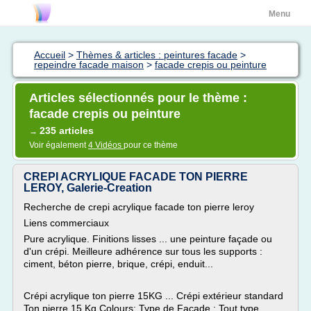
Menu
Accueil
>
Thèmes & articles : peintures facade
>
repeindre facade maison
>
facade crepis ou peinture
Articles sélectionnés pour le thème :
facade crepis ou peinture
235 articles
→
Voir également
4 Vidéos
pour ce thème
CREPI ACRYLIQUE FACADE TON PIERRE
LEROY, Galerie-Creation
Recherche de crepi acrylique facade ton pierre leroy
Liens commerciaux
Pure acrylique. Finitions lisses ... une peinture façade ou
d'un crépi. Meilleure adhérence sur tous les supports :
ciment, béton pierre, brique, crépi, enduit...
Crépi acrylique ton pierre 15KG ... Crépi extérieur standard
Ton pierre 15 Kg Colours; Type de Façade : Tout type