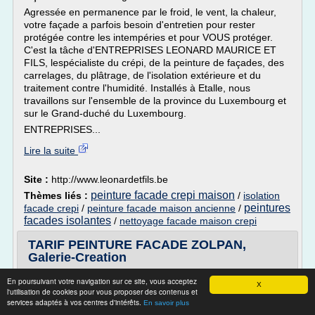
Agressée en permanence par le froid, le vent, la chaleur,
votre façade a parfois besoin d'entretien pour rester
protégée contre les intempéries et pour VOUS protéger.
C'est la tâche d'ENTREPRISES LEONARD MAURICE ET
FILS, lespécialiste du crépi, de la peinture de façades, des
carrelages, du plâtrage, de l'isolation extérieure et du
traitement contre l'humidité. Installés à Etalle, nous
travaillons sur l'ensemble de la province du Luxembourg et
sur le Grand-duché du Luxembourg.
ENTREPRISES...
Lire la suite
Site :
http://www.leonardetfils.be
peinture facade crepi maison
Thèmes liés :
/
isolation
peintures
facade crepi
/
peinture facade maison ancienne
/
facades isolantes
/
nettoyage facade maison crepi
TARIF PEINTURE FACADE ZOLPAN,
Galerie-Creation
Recherche de tarif peinture facade zolpan
En poursuivant votre navigation sur ce site, vous acceptez
X
l'utilisation de cookies pour vous proposer des contenus et
Liens commerciaux
services adaptés à vos centres d'intérêts.
En savoir plus
Zolpan, fabricant de peinture et distributeur de peintures