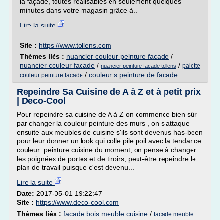
la façade, toutes réalisables en seulement quelques
minutes dans votre magasin grâce à...
Lire la suite
Site :
https://www.tollens.com
Thèmes liés :
nuancier couleur peinture facade
/
nuancier couleur facade
/
/
palette
nuancier peinture facade tollens
/
couleur s peinture de facade
couleur peinture facade
Repeindre Sa Cuisine de A à Z et à petit prix
| Deco-Cool
Pour repeindre sa cuisine de A à Z on commence bien sûr
par changer la couleur peinture des murs , on s'attaque
ensuite aux meubles de cuisine s'ils sont devenus has-been
pour leur donner un look qui colle pile poil avec la tendance
couleur peinture cuisine du moment, on pense à changer
les poignées de portes et de tiroirs, peut-être repeindre le
plan de travail puisque c'est devenu...
Lire la suite
Date:
2017-05-01 19:22:47
Site :
https://www.deco-cool.com
Thèmes liés :
facade bois meuble cuisine
/
facade meuble