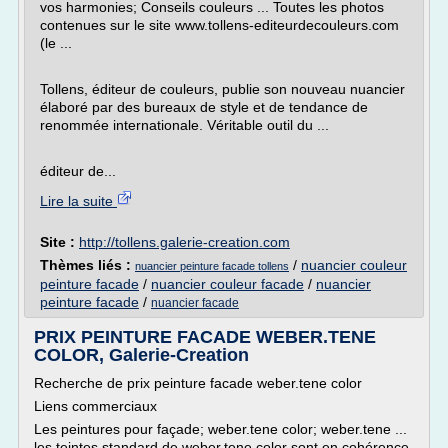
vos harmonies; Conseils couleurs ... Toutes les photos
contenues sur le site www.tollens-editeurdecouleurs.com
(le ...
Tollens, éditeur de couleurs, publie son nouveau nuancier
élaboré par des bureaux de style et de tendance de
renommée internationale. Véritable outil du ...
éditeur de...
Lire la suite
Site :
http://tollens.galerie-creation.com
Thèmes liés :
/
nuancier couleur
nuancier peinture facade tollens
peinture facade
/
nuancier couleur facade
/
nuancier
peinture facade
/
nuancier facade
PRIX PEINTURE FACADE WEBER.TENE
COLOR, Galerie-Creation
Recherche de prix peinture facade weber.tene color
Liens commerciaux
Les peintures pour façade; weber.tene color; weber.tene ...
les teintes standard de weber.tene color sont en cohérence