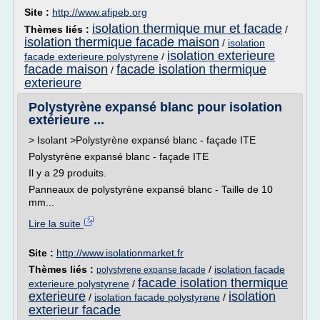
Site :
http://www.afipeb.org
isolation thermique mur et facade
Thèmes liés :
/
isolation thermique facade maison
/
isolation
isolation exterieure
facade exterieure polystyrene
/
facade maison
facade isolation thermique
/
exterieure
Polystyrène expansé blanc pour isolation
extérieure ...
> Isolant >Polystyrène expansé blanc - façade ITE
Polystyrène expansé blanc - façade ITE
Il y a 29 produits.
Panneaux de polystyrène expansé blanc - Taille de 10
mm...
Lire la suite
Site :
http://www.isolationmarket.fr
Thèmes liés :
/
isolation facade
polystyrene expanse facade
facade isolation thermique
exterieure polystyrene
/
exterieure
isolation
/
isolation facade polystyrene
/
exterieur facade