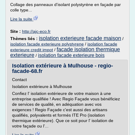
Collage des panneaux d'isolant polystyrène en façade par
colle type...
Lire la suite
Site :
http://ajc-eco.fr
isolation exterieure facade maison
Thèmes liés :
/
isolation facade exterieure polystyrene
/
isolation facade
facade isolation thermique
exterieure credit impot
/
exterieure
isolation facade exterieure bois
/
Isolation extérieure à Mulhouse - regio-
facade-68.fr
Contact
Isolation extérieure à Mulhouse
Confiez l' isolation extérieure de votre maison à une
entreprise qualifiée ! Avec Regio Façade vous bénéficiez
de services de qualité, en adéquation avec vos
exigences ! Regio Façade c'est aussi des artisans
qualifiés, polyvalents et formés ITE Pro (isolation
thermique extérieure). Que ce soit pour l' isolation de
votre façade ou l'...