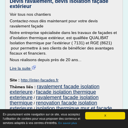
Devis ravalement, devis isolation façade
extérieur
Voir tous nos chantiers
Contactez-nous dès maintenant pour votre devis
ravalement façade
Notre entreprise spécialisée dans les travaux de façades et
d'isolation thermique extérieur, est qualifiée QUALIBAT
Isolation thermique par l'extérieur ( 7131) et RGE (8621)
pour permettre à ses clients de bénéficier des avantages
fiscaux et financiers.
Nous réalisons depuis près de 20 ans...
Lire la suite
Site :
http://inter-facades.fr
ravalement facade isolation
Thèmes liés :
exterieure
facade isolation thermique
/
exterieure
ravalement facade isolation
/
thermique
renovation facade isolation
/
exterieure
isolation thermique mur et facade
/
En poursuivant votre navigation sur ce site, vous acceptez
X
Isolation thermique extérieure : 6 conseils
l'utilisation de cookies pour vous proposer des contenus et
services adaptés à vos centres d'intérêts.
pour la ...
En savoir plus