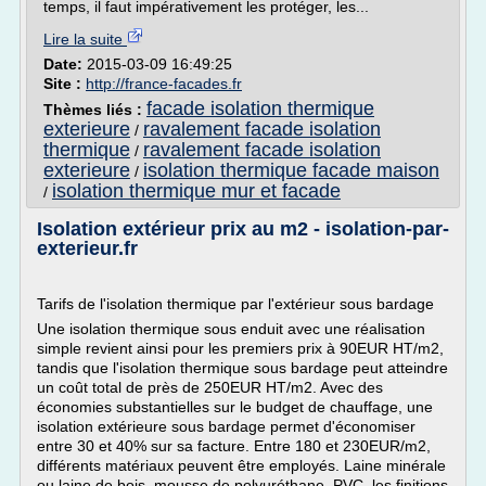
temps, il faut impérativement les protéger, les...
Lire la suite
Date:
2015-03-09 16:49:25
Site :
http://france-facades.fr
facade isolation thermique
Thèmes liés :
exterieure
ravalement facade isolation
/
thermique
ravalement facade isolation
/
exterieure
isolation thermique facade maison
/
isolation thermique mur et facade
/
Isolation extérieur prix au m2 - isolation-par-
exterieur.fr
Tarifs de l'isolation thermique par l'extérieur sous bardage
Une isolation thermique sous enduit avec une réalisation
simple revient ainsi pour les premiers prix à 90EUR HT/m2,
tandis que l'isolation thermique sous bardage peut atteindre
un coût total de près de 250EUR HT/m2. Avec des
économies substantielles sur le budget de chauffage, une
isolation extérieure sous bardage permet d'économiser
entre 30 et 40% sur sa facture. Entre 180 et 230EUR/m2,
différents matériaux peuvent être employés. Laine minérale
ou laine de bois, mousse de polyuréthane, PVC, les finitions