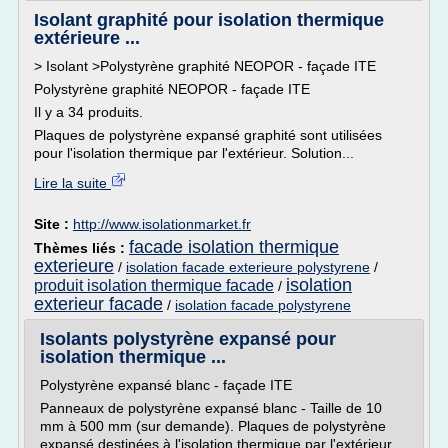
Isolant graphité pour isolation thermique
extérieure ...
> Isolant >Polystyrène graphité NEOPOR - façade ITE
Polystyrène graphité NEOPOR - façade ITE
Il y a 34 produits.
Plaques de polystyrène expansé graphité sont utilisées
pour l'isolation thermique par l'extérieur. Solution...
Lire la suite
Site :
http://www.isolationmarket.fr
facade isolation thermique
Thèmes liés :
exterieure
/
isolation facade exterieure polystyrene
/
isolation
produit isolation thermique facade
/
exterieur facade
/
isolation facade polystyrene
Isolants polystyrène expansé pour
isolation thermique ...
Polystyrène expansé blanc - façade ITE
Panneaux de polystyrène expansé blanc - Taille de 10
mm à 500 mm (sur demande). Plaques de polystyrène
expansé destinées à l'isolation thermique par l'extérieur.