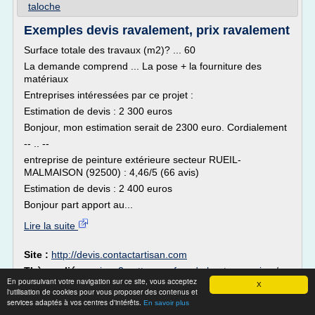
taloche
Exemples devis ravalement, prix ravalement
Surface totale des travaux (m2)? ... 60
La demande comprend ... La pose + la fourniture des
matériaux
Entreprises intéressées par ce projet :
Estimation de devis : 2 300 euros
Bonjour, mon estimation serait de 2300 euro. Cordialement
-- .. --
entreprise de peinture extérieure secteur RUEIL-
MALMAISON (92500) : 4,46/5 (66 avis)
Estimation de devis : 2 400 euros
Bonjour part apport au...
Lire la suite
Site :
http://devis.contactartisan.com
Thèmes liés :
prix m2 nettoyage facade haute pression
/
En poursuivant votre navigation sur ce site, vous acceptez
prix nettoyage facade haute pression
/
nettoyage facade
X
l'utilisation de cookies pour vous proposer des contenus et
haute pression
/
/
enduit de
peinture facade exterieure gris anthracite
services adaptés à vos centres d'intérêts.
En savoir plus
facade en finition gratte fin