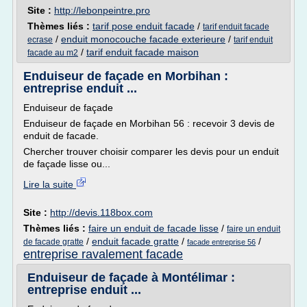
Site :
http://lebonpeintre.pro
Thèmes liés :
tarif pose enduit facade
/
tarif enduit facade
/
enduit monocouche facade exterieure
/
ecrase
tarif enduit
/
tarif enduit facade maison
facade au m2
Enduiseur de façade en Morbihan :
entreprise enduit ...
Enduiseur de façade
Enduiseur de façade en Morbihan 56 : recevoir 3 devis de
enduit de facade.
Chercher trouver choisir comparer les devis pour un enduit
de façade lisse ou...
Lire la suite
Site :
http://devis.118box.com
Thèmes liés :
faire un enduit de facade lisse
/
faire un enduit
/
enduit facade gratte
/
/
de facade gratte
facade entreprise 56
entreprise ravalement facade
Enduiseur de façade à Montélimar :
entreprise enduit ...