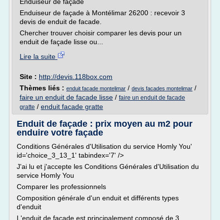
Enduiseur de façade
Enduiseur de façade à Montélimar 26200 : recevoir 3
devis de enduit de facade.
Chercher trouver choisir comparer les devis pour un
enduit de façade lisse ou...
Lire la suite
Site :
http://devis.118box.com
Thèmes liés :
/
/
enduit facade montelimar
devis facades montelimar
faire un enduit de facade lisse
/
faire un enduit de facade
/
enduit facade gratte
gratte
Enduit de façade : prix moyen au m2 pour
enduire votre façade
Conditions Générales d'Utilisation du service Homly You'
id='choice_3_13_1' tabindex='7' />
J'ai lu et j'accepte les Conditions Générales d'Utilisation du
service Homly You
Comparer les professionnels
Composition générale d'un enduit et différents types
d'enduit
L'enduit de façade est principalement composé de 3