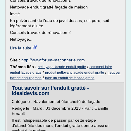
Conseils travaux de rénovation 1
Nettoyage enduit gratté façade de maison
Invité
En pulvérisant de l'eau de javel dessus, soit pure, soit
légèrement diluée.
Conseils travaux de rénovation 2
Nettoyage...
Lire la suite
Site :
http://www.forum-maconnerie.com
Thèmes liés :
/
nettoyage facade enduit gratte
comment faire
/
/
enduit facade gratte
produit nettoyant facade enduit gratte
nettoyer
/
facade enduit gratte
faire un enduit de facade gratte
Tout savoir sur l’enduit gratté -
idealdevis.com
Catégorie : Ravalement et étanchéité de façade
Rédigé le : Mardi, 03 décembre 2013 - Par : Camille
Ernault
Il est indispensable de passer par cette étape
d'étanchéité des murs, l'enduit gratté donne aussi un
cachet à la maison.