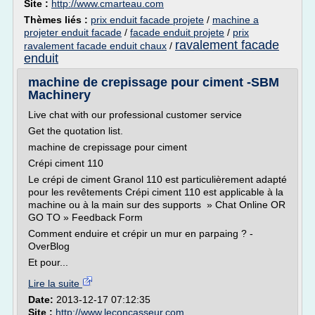
Site :
http://www.cmarteau.com
Thèmes liés :
prix enduit facade projete
/
machine a
projeter enduit facade
/
facade enduit projete
/
prix
ravalement facade
ravalement facade enduit chaux
/
enduit
machine de crepissage pour ciment -SBM
Machinery
Live chat with our professional customer service
Get the quotation list.
machine de crepissage pour ciment
Crépi ciment 110
Le crépi de ciment Granol 110 est particulièrement adapté
pour les revêtements Crépi ciment 110 est applicable à la
machine ou à la main sur des supports » Chat Online OR
GO TO » Feedback Form
Comment enduire et crépir un mur en parpaing ? -
OverBlog
Et pour...
Lire la suite
Date:
2013-12-17 07:12:35
Site :
http://www.leconcasseur.com