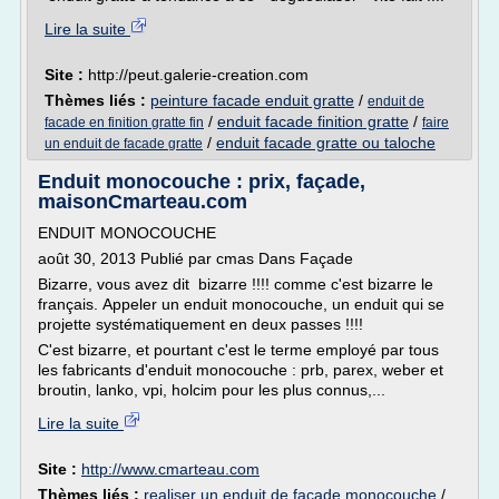
Lire la suite
Site :
http://peut.galerie-creation.com
Thèmes liés :
peinture facade enduit gratte
/
enduit de
/
enduit facade finition gratte
/
facade en finition gratte fin
faire
/
enduit facade gratte ou taloche
un enduit de facade gratte
Enduit monocouche : prix, façade,
maisonCmarteau.com
ENDUIT MONOCOUCHE
août 30, 2013 Publié par cmas Dans Façade
Bizarre, vous avez dit bizarre !!!! comme c'est bizarre le
français. Appeler un enduit monocouche, un enduit qui se
projette systématiquement en deux passes !!!!
C'est bizarre, et pourtant c'est le terme employé par tous
les fabricants d'enduit monocouche : prb, parex, weber et
broutin, lanko, vpi, holcim pour les plus connus,...
Lire la suite
Site :
http://www.cmarteau.com
Thèmes liés :
realiser un enduit de facade monocouche
/