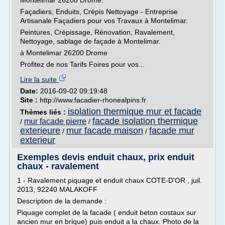
Montelimar 26200 Drome.
Façadiers, Enduits, Crépis Nettoyage - Entreprise
Artisanale Façadiers pour vos Travaux à Montelimar.
Peintures, Crépissage, Rénovation, Ravalement,
Nettoyage, sablage de façade à Montelimar.
à Montelimar 26200 Drome
Profitez de nos Tarifs Foires pour vos...
Lire la suite
Date:
2016-09-02 09:19:48
Site :
http://www.facadier-rhonealpins.fr
isolation thermique mur et facade
Thèmes liés :
facade isolation thermique
mur facade pierre
/
/
exterieure
mur facade maison
facade mur
/
/
exterieur
Exemples devis enduit chaux, prix enduit
chaux - ravalement
1 - Ravalement piquage et enduit chaux COTE-D'OR , juil.
2013, 92240 MALAKOFF
Description de la demande :
Piquage complet de la facade ( enduit beton costaux sur
ancien mur en brique) puis enduit a la chaux. Photo de la