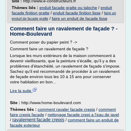
Site :
http://www.e-constructeurs.fr
Thèmes liés :
enduit facade gratte ou taloche
/
enduit
facade finition gratte
/
enduit facade finition lisse
/
faire un
/
faire un enduit de facade lisse
enduit de facade gratte
Comment faire un ravalement de façade ? -
Home-Boulevard
Comment poser du papier peint ? ->
Comment faire un ravalement de façade ?
Lorsque les murs extérieurs de la maison commencent à
devenir vieillissants, que la peinture s'écaille, qu'il y a des
problèmes d'étanchéité, un ravalement de façade s'impose.
Sachez qu'il est recommandé de procéder à un ravalement
de façade environ tous les 10 à 15 ans pour conserver
votre habitation en bon...
Lire la suite
Site :
http://www.home-boulevard.com
Thèmes liés :
comment ravaler facade crepis
/
comment
faire crepis facade
/
nettoyage facade crepi a l'eau de javel
ravalement facade crepis
/
/
comment faire un enduit de
facade exterieur