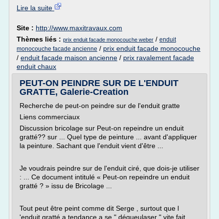
Lire la suite
Site :
http://www.maxitravaux.com
Thèmes liés :
/
enduit
prix enduit facade monocouche weber
/
prix enduit facade monocouche
monocouche facade ancienne
/
enduit facade maison ancienne
/
prix ravalement facade
enduit chaux
PEUT-ON PEINDRE SUR DE L'ENDUIT
GRATTE, Galerie-Creation
Recherche de peut-on peindre sur de l'enduit gratte
Liens commerciaux
Discussion bricolage sur Peut-on repeindre un enduit
gratté?? sur ... Quel type de peinture ... avant d'appliquer
la peinture. Sachant que l'enduit vient d'être ...
Je voudrais peindre sur de l'enduit ciré, que dois-je utiliser
: ... Ce document intitulé « Peut-on repeindre un enduit
gratté ? » issu de Bricolage ...
Tout peut être peint comme dit Serge , surtout que l
'enduit gratté a tendance a se " dégueulaser " vite fait ....