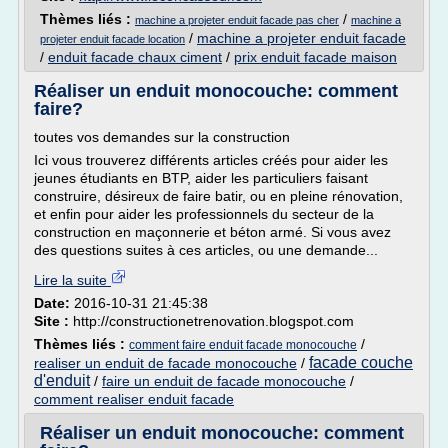
Thèmes liés :
/
machine a projeter enduit facade pas cher
machine a
/
machine a projeter enduit facade
projeter enduit facade location
/
enduit facade chaux ciment
/
prix enduit facade maison
Réaliser un enduit monocouche: comment
faire?
toutes vos demandes sur la construction
Ici vous trouverez différents articles créés pour aider les
jeunes étudiants en BTP, aider les particuliers faisant
construire, désireux de faire batir, ou en pleine rénovation,
et enfin pour aider les professionnels du secteur de la
construction en maçonnerie et béton armé. Si vous avez
des questions suites à ces articles, ou une demande...
Lire la suite
Date:
2016-10-31 21:45:38
Site :
http://constructionetrenovation.blogspot.com
Thèmes liés :
/
comment faire enduit facade monocouche
facade couche
realiser un enduit de facade monocouche
/
d'enduit
/
faire un enduit de facade monocouche
/
comment realiser enduit facade
Réaliser un enduit monocouche: comment