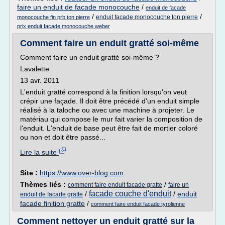
faire un enduit de facade monocouche
/
enduit de facade
/
/
enduit facade monocouche ton pierre
monocouche fin prb ton pierre
prix enduit facade monocouche weber
Comment faire un enduit gratté soi-même
Comment faire un enduit gratté soi-même ?
Lavalette
13 avr. 2011
L'enduit gratté correspond à la finition lorsqu'on veut
crépir une façade. Il doit être précédé d'un enduit simple
réalisé à la taloche ou avec une machine à projeter. Le
matériau qui compose le mur fait varier la composition de
l'enduit. L'enduit de base peut être fait de mortier coloré
ou non et doit être passé...
Lire la suite
Site :
https://www.over-blog.com
Thèmes liés :
/
comment faire enduit facade gratte
faire un
facade couche d'enduit
/
/
enduit
enduit de facade gratte
facade finition gratte
/
comment faire enduit facade tyrolienne
Comment nettoyer un enduit gratté sur la