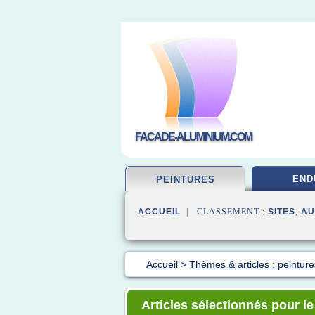
FACADE-ALUMINIUM.COM
END
PEINTURES
ACCUEIL
| CLASSEMENT :
SITES
,
AU
Accueil
>
Thèmes & articles : peintur
Articles sélectionnés pour l