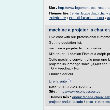
Site :
http://www.logement-eco-respon
Thèmes liés :
enduit facade chaux chanvr
exterieure
enduit facade chaux
/
/
di
machine a projeter la chaux
Live chat with our professional custome
Get the quotation list.
machine a projeter la chaux sable
Kiloutou.fr - Location Pistolet à crépir
Cette machine convient-elle pour une f
projeter un lémange sable (0,4)et cha
TO » Feedback Form
Enduit extérieur...
Lire la suite
Date:
2013-12-23 06:26:37
Site :
http://www.leconcasseur.com
Thèmes liés :
enduit facade chaux sab
projeter enduit facade
/
enduit facade ch