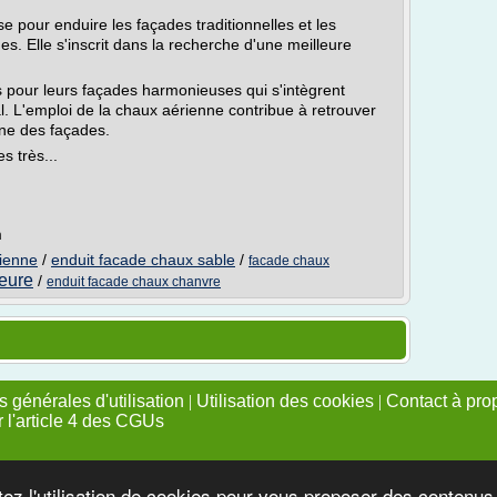
e pour enduire les façades traditionnelles et les
. Elle s'inscrit dans la recherche d'une meilleure
pour leurs façades harmonieuses qui s'intègrent
l. L'emploi de la chaux aérienne contribue à retrouver
gine des façades.
s très...
m
rienne
/
enduit facade chaux sable
/
facade chaux
ieure
/
enduit facade chaux chanvre
 générales d'utilisation
|
Utilisation des cookies
|
Contact à pro
r l'article 4 des CGUs
tez l'utilisation de cookies pour vous proposer des contenu