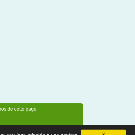
pos de cette page
s et services adaptés à vos centres
X