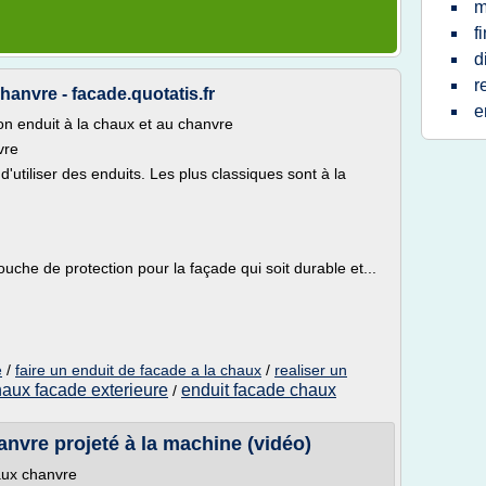
m
f
d
r
hanvre - facade.quotatis.fr
e
on enduit à la chaux et au chanvre
vre
d'utiliser des enduits. Les plus classiques sont à la
ouche de protection pour la façade qui soit durable et...
/
faire un enduit de facade a la chaux
/
realiser un
e
haux facade exterieure
enduit facade chaux
/
anvre projeté à la machine (vidéo)
haux chanvre