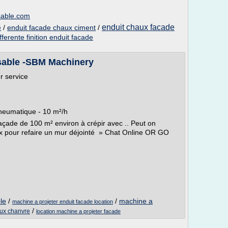
sable.com
enduit chaux facade
/
enduit facade chaux ciment
/
e
fferente finition enduit facade
 sable -SBM Machinery
r service
 pneumatique - 10 m²/h
açade de 100 m² environ à crépir avec .. Peut on
ux pour refaire un mur déjointé » Chat Online OR GO
le
/
/
machine a
machine a projeter enduit facade location
/
aux chanvre
location machine a projeter facade