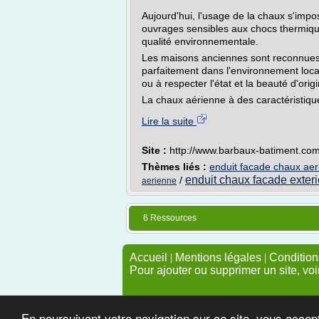
Aujourd'hui, l'usage de la chaux s'impos
ouvrages sensibles aux chocs thermiques
qualité environnementale.
Les maisons anciennes sont reconnues 
parfaitement dans l'environnement loca
ou à respecter l'état et la beauté d'ori
La chaux aérienne à des caractéristique
Lire la suite
Site :
http://www.barbaux-batiment.co
Thèmes liés :
enduit facade chaux ae
enduit chaux facade exter
/
aerienne
6 Ressources
Accueil
|
Mentions légales
|
Conditions
Pour ajouter ou supprimer un site, voi
En poursuivant votre navigation sur ce site, vous accep