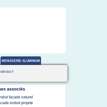
MENUISERIE ALUMINIUM
CONTACT
es associés
nduit facade naturel
acade enduit projete