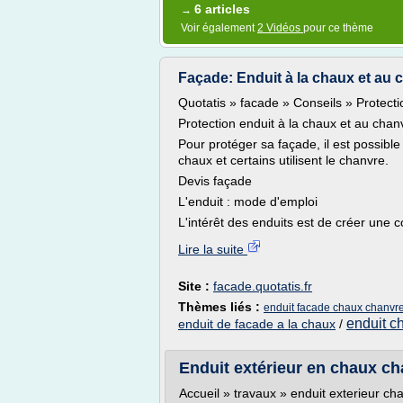
6 articles
→
Voir également
2 Vidéos
pour ce thème
Façade: Enduit à la chaux et au c
Quotatis » facade » Conseils » Protecti
Protection enduit à la chaux et au chan
Pour protéger sa façade, il est possible 
chaux et certains utilisent le chanvre.
Devis façade
L'enduit : mode d'emploi
L'intérêt des enduits est de créer une c
Lire la suite
Site :
facade.quotatis.fr
Thèmes liés :
enduit facade chaux chanvr
enduit c
enduit de facade a la chaux
/
Enduit extérieur en chaux ch
Accueil » travaux » enduit exterieur c