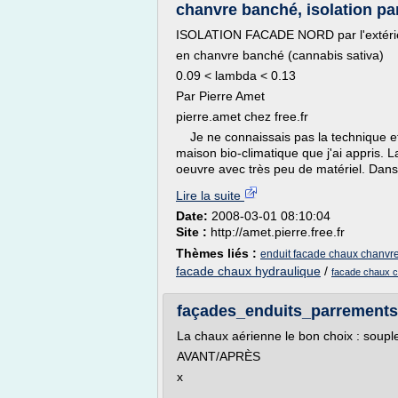
chanvre banché, isolation par
ISOLATION FACADE NORD par l'extéri
en chanvre banché (cannabis sativa)
0.09 < lambda < 0.13
Par Pierre Amet
pierre.amet chez free.fr
Je ne connaissais pas la technique et c
maison bio-climatique que j'ai appris.
oeuvre avec très peu de matériel. Dans l
Lire la suite
Date:
2008-03-01 08:10:04
Site :
http://amet.pierre.free.fr
Thèmes liés :
enduit facade chaux chanvr
facade chaux hydraulique
/
facade chaux 
façades_enduits_parrements
La chaux aérienne le bon choix : souple
AVANT/APRÈS
x