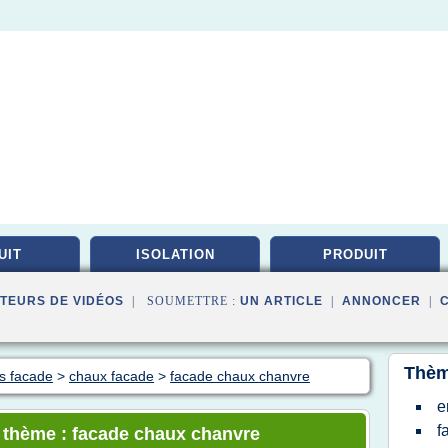
UIT
ISOLATION
PRODUIT
TEURS DE VIDÉOS
| SOUMETTRE :
UN ARTICLE
|
ANNONCER
|
Thèm
es facade
>
chaux facade
>
facade chaux chanvre
e
f
e thème : facade chaux chanvre