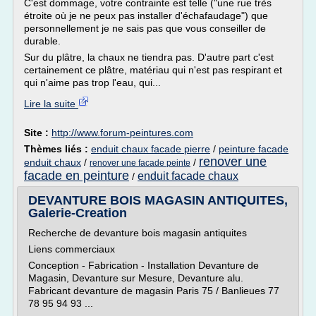
C'est dommage, votre contrainte est telle ("une rue très
étroite où je ne peux pas installer d'échafaudage") que
personnellement je ne sais pas que vous conseiller de
durable.
Sur du plâtre, la chaux ne tiendra pas. D'autre part c'est
certainement ce plâtre, matériau qui n'est pas respirant et
qui n'aime pas trop l'eau, qui...
Lire la suite
Site :
http://www.forum-peintures.com
Thèmes liés :
enduit chaux facade pierre
/
peinture facade
renover une
enduit chaux
/
/
renover une facade peinte
facade en peinture
enduit facade chaux
/
DEVANTURE BOIS MAGASIN ANTIQUITES,
Galerie-Creation
Recherche de devanture bois magasin antiquites
Liens commerciaux
Conception - Fabrication - Installation Devanture de
Magasin, Devanture sur Mesure, Devanture alu.
Fabricant devanture de magasin Paris 75 / Banlieues 77
78 95 94 93 ...