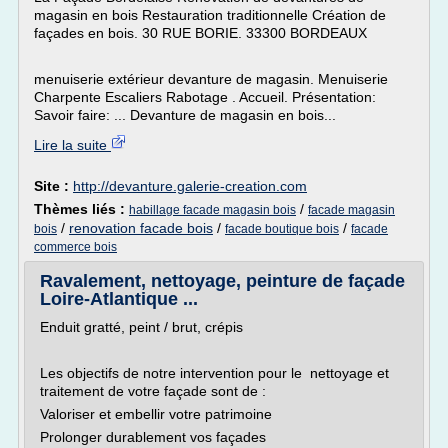
magasin en bois Restauration traditionnelle Création de
façades en bois. 30 RUE BORIE. 33300 BORDEAUX
menuiserie extérieur devanture de magasin. Menuiserie
Charpente Escaliers Rabotage . Accueil. Présentation:
Savoir faire: ... Devanture de magasin en bois...
Lire la suite
Site :
http://devanture.galerie-creation.com
Thèmes liés :
/
habillage facade magasin bois
facade magasin
/
renovation facade bois
/
/
bois
facade boutique bois
facade
commerce bois
Ravalement, nettoyage, peinture de façade
Loire-Atlantique ...
Enduit gratté, peint / brut, crépis
Les objectifs de notre intervention pour le nettoyage et
traitement de votre façade sont de :
Valoriser et embellir votre patrimoine
Prolonger durablement vos façades