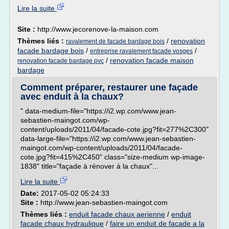
Lire la suite
Site :
http://www.jecorenove-la-maison.com
Thèmes liés :
/
renovation
ravalement de facade bardage bois
facade bardage bois
/
/
entreprise ravalement facade vosges
/
renovation facade maison
renovation facade bardage pvc
bardage
Comment préparer, restaurer une façade
avec enduit à la chaux?
" data-medium-file="https://i2.wp.com/www.jean-
sebastien-maingot.com/wp-
content/uploads/2011/04/facade-cote.jpg?fit=277%2C300"
data-large-file="https://i2.wp.com/www.jean-sebastien-
maingot.com/wp-content/uploads/2011/04/facade-
cote.jpg?fit=415%2C450" class="size-medium wp-image-
1838" title="façade à rénover à la chaux"...
Lire la suite
Date:
2017-05-02 05:24:33
Site :
http://www.jean-sebastien-maingot.com
Thèmes liés :
enduit facade chaux aerienne
/
enduit
facade chaux hydraulique
/
faire un enduit de facade a la