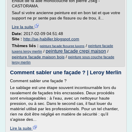
Enduit de fa ade monocouche ton pierre 25kg -
CASTORAMA.
Sauf si votre ancienne peinture est en bon tat et que votre
support ne pr sente pas de fissure ou de trou, il...
Lire la suite
Date:
2017-02-09 04:51:48
Site :
http://se-habiller.blogspot.com
Thèmes liés :
/
peinture facade
peinture facade fissuree luxens
peinture facade crepi maison
/
/
luxens leroy merlin
peinture facade maison bois
/
peinture sous couche facade
leroy merlin
Comment sabler une façade ? | Leroy Merlin
Comment sabler une façade ?
Le sablage est une étape souvent incontournable lors du
ravalement de façades très encrassées. Deux procédés
sont envisageables : à l'eau, avec un nettoyeur haute
pression, ou à sec. Dans le second cas, il faut louer du
matériel utilisé par les professionnels. Pour un tel chantier,
rien ne doit être négligé en matière de sécurité : qu'il
s'agisse des...
Lire la suite