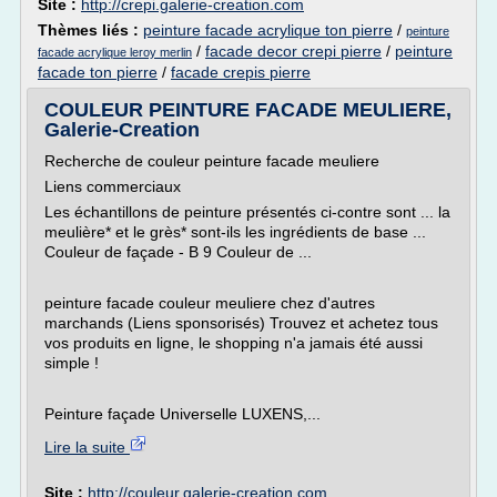
Site :
http://crepi.galerie-creation.com
Thèmes liés :
peinture facade acrylique ton pierre
/
peinture
/
facade decor crepi pierre
/
peinture
facade acrylique leroy merlin
facade ton pierre
/
facade crepis pierre
COULEUR PEINTURE FACADE MEULIERE,
Galerie-Creation
Recherche de couleur peinture facade meuliere
Liens commerciaux
Les échantillons de peinture présentés ci-contre sont ... la
meulière* et le grès* sont-ils les ingrédients de base ...
Couleur de façade - B 9 Couleur de ...
peinture facade couleur meuliere chez d'autres
marchands (Liens sponsorisés) Trouvez et achetez tous
vos produits en ligne, le shopping n'a jamais été aussi
simple !
Peinture façade Universelle LUXENS,...
Lire la suite
Site :
http://couleur.galerie-creation.com