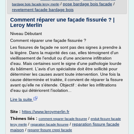
/
pose bardage bois facade
/
bardage bois facade leroy merlin
revetement facade bardage bois
Comment réparer une façade fissurée ? |
Leroy Merlin
Niveau Débutant
Comment réparer une façade fissurée ?
Les fissures de façade ne sont pas des signes à prendre à
la légère. Dans la majorité des cas, elles témoignent d'un
vieillissement de l'enduit ou d'une ancienne infiltration
d'eau. Mais certaines sont le signe d'une pathologie lourde
du bâtiment. L'avis d'un spécialiste doit être sollicité pour
déterminer les causes avant toute intervention. Une fois la
cause déterminée et traitée, il convient de réparer la fissure
avant qu'elle ne s'étende. Objectif : éviter les infiltrations
d'eau qui détériorent l'isolation...
Lire la suite
Site :
https://www.leroymerlin.fr
Thèmes liés :
/
comment reparer facade fissuree
enduit fissure facade
/
/
reparation fissure facade
leroy merlin
reparation facade fissuree
maison
/
reparer fissure crepi facade