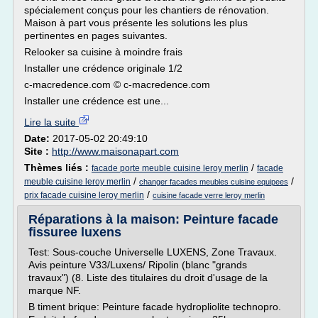
spécialement conçus pour les chantiers de rénovation.
Maison à part vous présente les solutions les plus
pertinentes en pages suivantes.
Relooker sa cuisine à moindre frais
Installer une crédence originale 1/2
c-macredence.com © c-macredence.com
Installer une crédence est une...
Lire la suite
Date:
2017-05-02 20:49:10
Site :
http://www.maisonapart.com
Thèmes liés :
/
facade porte meuble cuisine leroy merlin
facade
/
/
meuble cuisine leroy merlin
changer facades meubles cuisine equipees
/
prix facade cuisine leroy merlin
cuisine facade verre leroy merlin
Réparations à la maison: Peinture facade
fissuree luxens
Test: Sous-couche Universelle LUXENS, Zone Travaux.
Avis peinture V33/Luxens/ Ripolin (blanc "grands
travaux") (8. Liste des titulaires du droit d'usage de la
marque NF.
B timent brique: Peinture facade hydropliolite technopro.