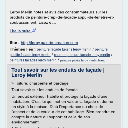
Leroy Merlin notes et avis des consommateurs sur les
produits de peinture-crepi-de-facade-appui-de-fenetre-et-
soubassement. Lisez et...
Lire la suite
Site :
http://leroy.galerie-creation.com
Thèmes liés :
/
peinture facade luxens leroy merlin
peinture
/
/
pliolite facade leroy merlin
couleur peinture facade leroy merlin
/
peintures facades leroy merlin
peinture pliolite leroy merlin blanc
Tout savoir sur les enduits de façade |
Leroy Merlin
> Toiture, charpente et bardage
Tout savoir sur les enduits de façade
Un enduit extérieur habille et protège la façade d'une
habitation. C'est lui qui met en valeur la façade et donne
un style à la maison. D'où l'importance du choix de
l'aspect et de la couleur de cet habillage. Bien prendre en
compte la nature du support et celle de son
environnement.