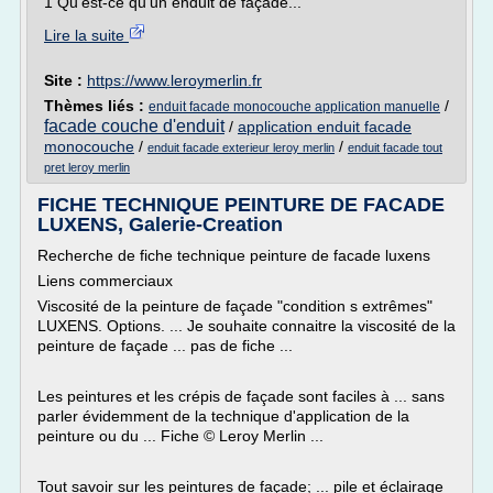
1 Qu'est-ce qu'un enduit de façade...
Lire la suite
Site :
https://www.leroymerlin.fr
Thèmes liés :
/
enduit facade monocouche application manuelle
facade couche d'enduit
/
application enduit facade
monocouche
/
/
enduit facade exterieur leroy merlin
enduit facade tout
pret leroy merlin
FICHE TECHNIQUE PEINTURE DE FACADE
LUXENS, Galerie-Creation
Recherche de fiche technique peinture de facade luxens
Liens commerciaux
Viscosité de la peinture de façade "condition s extrêmes"
LUXENS. Options. ... Je souhaite connaitre la viscosité de la
peinture de façade ... pas de fiche ...
Les peintures et les crépis de façade sont faciles à ... sans
parler évidemment de la technique d'application de la
peinture ou du ... Fiche © Leroy Merlin ...
Tout savoir sur les peintures de façade; ... pile et éclairage