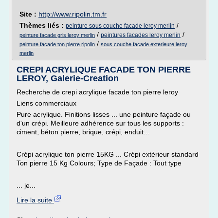
Site :
http://www.ripolin.tm.fr
Thèmes liés :
/
peinture sous couche facade leroy merlin
/
/
peintures facades leroy merlin
peinture facade gris leroy merlin
/
peinture facade ton pierre ripolin
sous couche facade exterieure leroy
merlin
CREPI ACRYLIQUE FACADE TON PIERRE
LEROY, Galerie-Creation
Recherche de crepi acrylique facade ton pierre leroy
Liens commerciaux
Pure acrylique. Finitions lisses ... une peinture façade ou
d'un crépi. Meilleure adhérence sur tous les supports :
ciment, béton pierre, brique, crépi, enduit...
Crépi acrylique ton pierre 15KG ... Crépi extérieur standard
Ton pierre 15 Kg Colours; Type de Façade : Tout type
... je...
Lire la suite