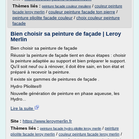
Thèmes liés :
/
couleur peinture
peinture facade couleur meuliere
/
couleur peinture facade ton pierre
/
facade leroy merlin
peinture pliolite facade couleur
/
choix couleur peinture
facade
Bien choisir sa peinture de façade | Leroy
Merlin
Bien choisir sa peinture de façade
Réussir la peinture de façade tient en deux étapes : choisir
la peinture adaptée au support et bien préparer le support.
Qu'il soit neuf ou à rénover, il doit être sain, en bon état et
préparé à recevoir la peinture.
Il existe six gammes de peintures de façade .
Hydro Pliolites®
Nouvelle génération de peinture en phase aqueuse, les
Hydro...
Lire la suite
Site :
https://www.leroymerlin.fr
Thèmes liés :
/
peinture
peinture facade hydro pliolite leroy merlin
/
/
pliolite facade leroy merlin
couleur peinture facade leroy merlin