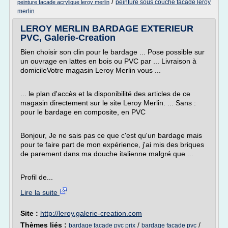
/
peinture sous couche facade leroy
peinture facade acrylique leroy merlin
merlin
LEROY MERLIN BARDAGE EXTERIEUR
PVC, Galerie-Creation
Bien choisir son clin pour le bardage ... Pose possible sur
un ouvrage en lattes en bois ou PVC par ... Livraison à
domicileVotre magasin Leroy Merlin vous ...
... le plan d'accès et la disponibilité des articles de ce
magasin directement sur le site Leroy Merlin. ... Sans :
pour le bardage en composite, en PVC
Bonjour, Je ne sais pas ce que c'est qu'un bardage mais
pour te faire part de mon expérience, j'ai mis des briques
de parement dans ma douche italienne malgré que ...
Profil de...
Lire la suite
Site :
http://leroy.galerie-creation.com
Thèmes liés :
/
/
bardage facade pvc prix
bardage facade pvc