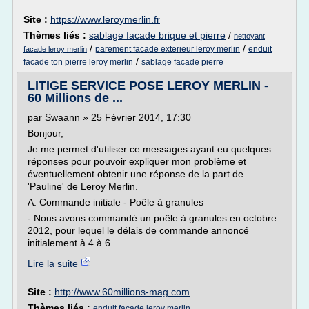
Site :
https://www.leroymerlin.fr
Thèmes liés :
sablage facade brique et pierre
/
nettoyant
/
/
parement facade exterieur leroy merlin
enduit
facade leroy merlin
/
facade ton pierre leroy merlin
sablage facade pierre
LITIGE SERVICE POSE LEROY MERLIN -
60 Millions de ...
par Swaann » 25 Février 2014, 17:30
Bonjour,
Je me permet d'utiliser ce messages ayant eu quelques
réponses pour pouvoir expliquer mon problème et
éventuellement obtenir une réponse de la part de
'Pauline' de Leroy Merlin.
A. Commande initiale - Poêle à granules
- Nous avons commandé un poêle à granules en octobre
2012, pour lequel le délais de commande annoncé
initialement à 4 à 6...
Lire la suite
Site :
http://www.60millions-mag.com
Thèmes liés :
enduit facade leroy merlin