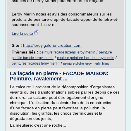
astuces de Leroy Merlin pour votre projet Façade
Leroy Merlin notes et avis des consommateurs sur les
produits de peinture-crepi-de-facade-appui-de-fenetre-et-
soubassement. Lisez et...
Lire la suite
Site :
http://leroy.galerie-creation.com
Thèmes liés :
/
peinture facade luxens leroy merlin
peinture
/
/
pliolite facade leroy merlin
couleur peinture facade leroy merlin
/
peintures facades leroy merlin
peinture pliolite leroy merlin blanc
La façade en pierre - FACADE MAISON:
Peinture, ravalement ...
Le calcaire: il provient de la décomposition d'organismes
vivants ou des transformations subies par les débris de ces
derniers. Le calcaire peut être également d'origine
chimique. L'utilisation du calcaire lors de la construction
d'une façade en pierre peut favoriser la pollution, la
dissolution, les graffitis, les chocs thermiques et la
dégradation des joints;
La meulière: c'est une roche...