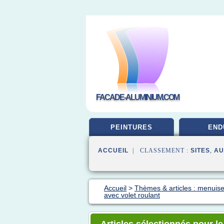
FACADE-ALUMINIUM.COM
PEINTURES
END
ACCUEIL
| CLASSEMENT :
SITES
,
AU
Accueil
>
Thèmes & articles : menuise
avec volet roulant