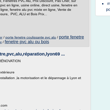
ne, Fenêtres PVC Alu, Prix Discount, Pas Cher, sur
m
vc en ligne, usine online, direct usine, fenetre en
po
 ligne, fenetre alu pvc mixte en ligne, Vente de
esure, PVC, ALU et Bois Prix...
porte fenetre
er
/
porte fenetre coulissante pvc alu
/
fenetre pvc alu ou bois
ix
/
re,pvc,alu,réparation,lyon69 ...
 RÉNOVATION
extérieure
nstallation ,la motorisation et le dépannage à Lyon et
w.com