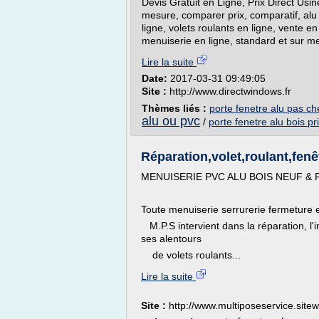
Devis Gratuit en Ligne, Prix Direct Usi
mesure, comparer prix, comparatif, alu p
ligne, volets roulants en ligne, vente en
menuiserie en ligne, standard et sur m
Lire la suite
Date:
2017-03-31 09:49:05
Site :
http://www.directwindows.fr
Thèmes liés :
porte fenetre alu pas ch
alu ou pvc
/
porte fenetre alu bois pr
Réparation,volet,roulant,fenêt
MENUISERIE PVC ALU BOIS NEUF &
Toute menuiserie serrurerie fermeture 
M.P.S intervient dans la réparation, l'i
ses alentours
de volets roulants...
Lire la suite
Site :
http://www.multiposeservice.site