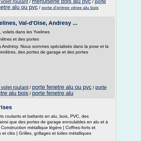
menuiserie bois alu pvc
 volet roulant
porte
/
/
netre alu ou pvc
/
porte d'entree vitree alu bois
ines, Val-d'Oise, Andresy ...
s, volets dans les Yvelines
enêtres et des portes
e à Andrésy. Nous sommes spécialisés dans la pose et la
fenêtres, des portes de garage et des portes
porte fenetre alu ou pvc
 volet roulant
porte
/
/
tre alu bois
porte fenetre alu
/
rises
 roulants et battants en alu, bois, PVC, des
ainsi que des portes de garage enroulables en alu et à
 Construction métallique légère | Coffres-forts et
t clés | Grilles, grillages et toiles métalliques