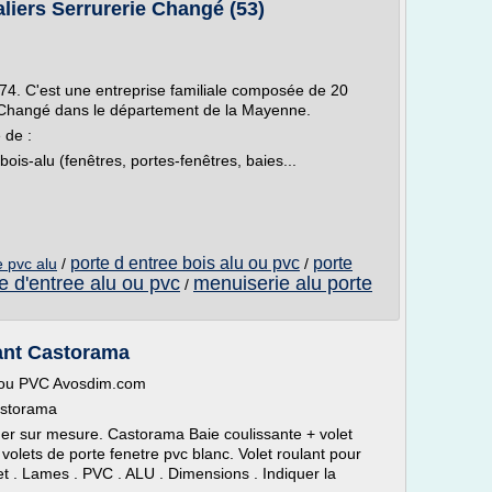
liers Serrurerie Changé (53)
74. C'est une entreprise familiale composée de 20
à Changé dans le département de la Mayenne.
 de :
ois-alu (fenêtres, portes-fenêtres, baies...
porte d entree bois alu ou pvc
porte
e pvc alu
/
/
e d'entree alu ou pvc
menuiserie alu porte
/
lant Castorama
lu ou PVC Avosdim.com
castorama
cher sur mesure. Castorama Baie coulissante + volet
volets de porte fenetre pvc blanc. Volet roulant pour
t . Lames . PVC . ALU . Dimensions . Indiquer la