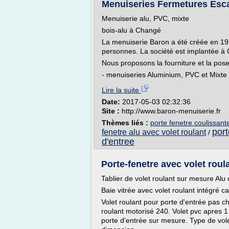
Menuiseries Fermetures Esca
Menuiserie alu, PVC, mixte
bois-alu à Changé
La menuiserie Baron a été créée en 19
personnes. La société est implantée 
Nous proposons la fourniture et la pose
- menuiseries Aluminium, PVC et Mixte b
Lire la suite
Date:
2017-05-03 02:32:36
Site :
http://www.baron-menuiserie.fr
Thèmes liés :
porte fenetre coulissant
port
fenetre alu avec volet roulant
/
d'entree
Porte-fenetre avec volet rou
Tablier de volet roulant sur mesure A
Baie vitrée avec volet roulant intégré 
Volet roulant pour porte d'entrée pas 
roulant motorisé 240. Volet pvc apres 1 
porte d'entrée sur mesure. Type de vole