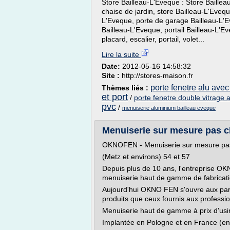
Store Bailleau-L'Eveque : Store Baillea
chaise de jardin, store Bailleau-L'Evequ
L'Eveque, porte de garage Bailleau-L'E
Bailleau-L'Eveque, portail Bailleau-L'E
placard, escalier, portail, volet...
Lire la suite
Date:
2012-05-16 14:58:32
Site :
http://stores-maison.fr
porte fenetre alu avec
Thèmes liés :
et port
/
porte fenetre double vitrage 
pvc
/
menuiserie aluminium bailleau eveque
Menuiserie sur mesure pas ch
OKNOFEN - Menuiserie sur mesure pas
(Metz et environs) 54 et 57
Depuis plus de 10 ans, l'entreprise OK
menuiserie haut de gamme de fabricat
Aujourd'hui OKNO FEN s'ouvre aux part
produits que ceux fournis aux professi
Menuiserie haut de gamme à prix d'usi
Implantée en Pologne et en France (en.