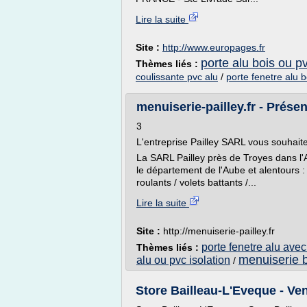
Lire la suite
Site :
http://www.europages.fr
porte alu bois ou p
Thèmes liés :
coulissante pvc alu
/
porte fenetre alu b
menuiserie-pailley.fr - Prése
3
L'entreprise Pailley SARL vous souhait
La SARL Pailley près de Troyes dans l'
le département de l'Aube et alentours : p
roulants / volets battants /...
Lire la suite
Site :
http://menuiserie-pailley.fr
porte fenetre alu avec
Thèmes liés :
menuiserie b
alu ou pvc isolation
/
Store Bailleau-L'Eveque - Ven