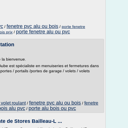
vc
fenetre pvc alu ou bois
/
/
porte fenetre
porte fenetre alu ou pvc
ois prix
/
ntation
e la bienvenue.
Aube est spécialiste en menuiseries et fermetures dans
ortes / portails /portes de garage / volets / volets
fenetre pvc alu ou bois
 volet roulant
fenetre
/
/
ois alu pvc
porte alu bois ou pvc
/
te de Stores Bailleau-L ...