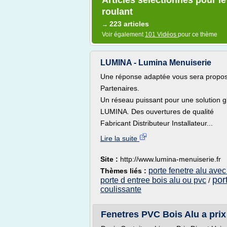
Articles sélectionnés pour le
roulant
223 articles
→
Voir également
101 Vidéos
pour ce thème
LUMINA - Lumina Menuiserie
Une réponse adaptée vous sera propo
Partenaires.
Un réseau puissant pour une solution g
LUMINA. Des ouvertures de qualité
Fabricant Distributeur Installateur...
Lire la suite
Site :
http://www.lumina-menuiserie.fr
porte fenetre alu avec
Thèmes liés :
por
porte d entree bois alu ou pvc
/
coulissante
Fenetres PVC Bois Alu a prix 