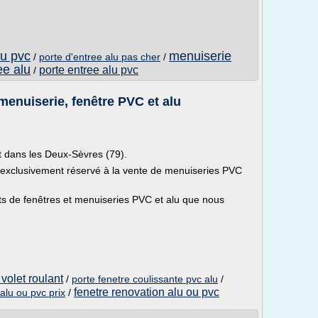
ou pvc
menuiserie
/
porte d'entree alu pas cher
/
ee alu
porte entree alu pvc
/
 menuiserie, fenêtre PVC et alu
t dans les Deux-Sèvres (79).
 exclusivement réservé à la vente de menuiseries PVC
s de fenêtres et menuiseries PVC et alu que nous
 volet roulant
/
porte fenetre coulissante pvc alu
/
fenetre renovation alu ou pvc
 alu ou pvc prix
/