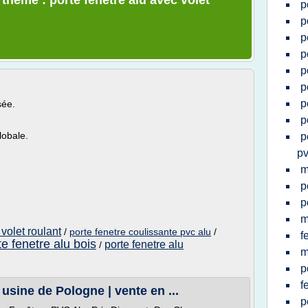
 thème : porte fenetre alu avec volet
p
p
p
p
p
p
p
sée.
p
lobale.
p
p
m
p
p
m
 volet roulant
/
porte fenetre coulissante pvc alu
/
f
te fenetre alu bois
porte fenetre alu
/
m
p
f
usine de Pologne | vente en ...
p