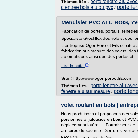
porte fenetre alu avec
Thèmes liés :
porte fe
d entree bois alu ou pvc
/
Menuisier PVC ALU BOIS, Yvel
Fabrication de portes, portails, fenêtre
Spécialiste Grosfillex des volets, des f
L'entreprise Oger Père et Fils se situ
fabrication sur-mesure des volets, des 
automatiques ainsi que des portes et...
Lire la suite
Site :
http://www.oger-pereetfils.com
porte fenetre alu avec
Thèmes liés :
porte fene
fenetre alu sur mesure
/
volet roulant en bois | entrep
Nous produisons et proposons des volets
persiennes et jalousies en bois et PVC 
déplacement latéral,... Fournisseur de :
armoires de sécurité | Serrures, verrous e
FRANCE - Ste Livrade Sur...