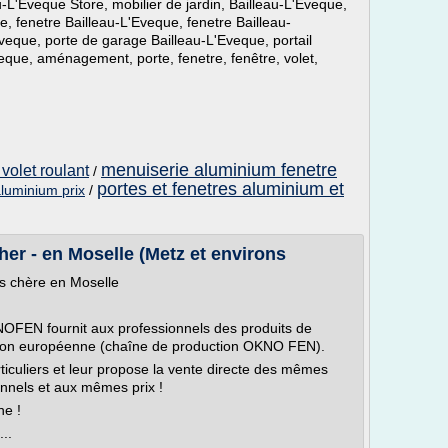
u-L'Eveque Store, mobilier de jardin, Bailleau-L'Eveque,
e, fenetre Bailleau-L'Eveque, fenetre Bailleau-
veque, porte de garage Bailleau-L'Eveque, portail
veque, aménagement, porte, fenetre, fenêtre, volet,
menuiserie aluminium fenetre
 volet roulant
/
portes et fenetres aluminium et
aluminium prix
/
er - en Moselle (Metz et environs
 chère en Moselle
NOFEN fournit aux professionnels des produits de
ion européenne (chaîne de production OKNO FEN).
iculiers et leur propose la vente directe des mêmes
onnels et aux mêmes prix !
ne !
..