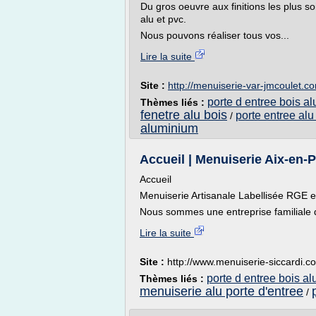
Du gros oeuvre aux finitions les plus so
alu et pvc.
Nous pouvons réaliser tous vos...
Lire la suite
Site :
http://menuiserie-var-jmcoulet.c
porte d entree bois al
Thèmes liés :
fenetre alu bois
porte entree alu
/
aluminium
Accueil | Menuiserie Aix-en-
Accueil
Menuiserie Artisanale Labellisée RGE e
Nous sommes une entreprise familiale d
Lire la suite
Site :
http://www.menuiserie-siccardi.c
porte d entree bois al
Thèmes liés :
menuiserie alu porte d'entree
/