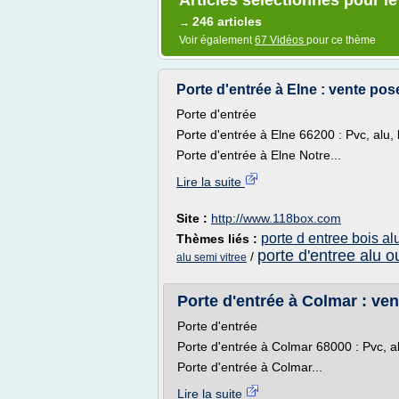
Articles sélectionnés pour le
246 articles
→
Voir également
67 Vidéos
pour ce thème
Porte d'entrée à Elne : vente pos
Porte d'entrée
Porte d'entrée à Elne 66200 : Pvc, alu, b
Porte d'entrée à Elne Notre...
Lire la suite
Site :
http://www.118box.com
porte d entree bois al
Thèmes liés :
porte d'entree alu o
/
alu semi vitree
Porte d'entrée à Colmar : ven
Porte d'entrée
Porte d'entrée à Colmar 68000 : Pvc, alu,
Porte d'entrée à Colmar...
Lire la suite