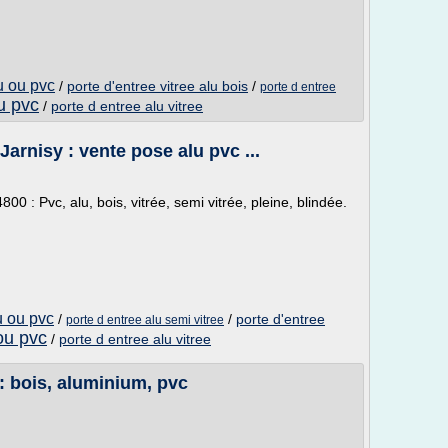
u ou pvc
/
porte d'entree vitree alu bois
/
porte d entree
u pvc
/
porte d entree alu vitree
Jarnisy : vente pose alu pvc ...
0 : Pvc, alu, bois, vitrée, semi vitrée, pleine, blindée.
u ou pvc
/
/
porte d'entree
porte d entree alu semi vitree
ou pvc
/
porte d entree alu vitree
: bois, aluminium, pvc