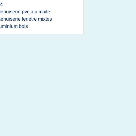
vc
enuiserie pvc alu mixte
enuiserie fenetre mixtes
uminium bois