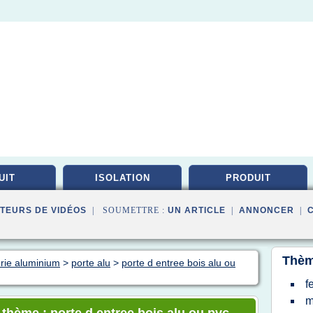
UIT
ISOLATION
PRODUIT
TEURS DE VIDÉOS
| SOUMETTRE :
UN ARTICLE
|
ANNONCER
|
Thèm
rie aluminium
>
porte alu
>
porte d entree bois alu ou
f
m