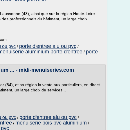
ssonne (43), ainsi que sur la région Haute-Loire
is des professionnels du bâtiment, un large choix...
.com
porte d'entree alu ou pvc
u ou pvc
/
/
menuiserie aluminium porte d'entree
porte
/
ium ... - midi-menuiseries.com
84), et sa région la vente aux particuliers, en direct
timent, un large choix de services...
porte d'entree alu ou pvc
u ou pvc
/
/
ntree
menuiserie bois pvc aluminium
/
/
 pvc