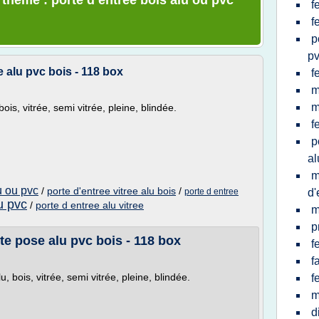
 thème : porte d entree bois alu ou pvc
f
f
p
p
e alu pvc bois - 118 box
f
m
m
ois, vitrée, semi vitrée, pleine, blindée.
f
p
a
m
u ou pvc
/
porte d'entree vitree alu bois
/
porte d entree
d'
u pvc
/
porte d entree alu vitree
m
p
te pose alu pvc bois - 118 box
f
f
 bois, vitrée, semi vitrée, pleine, blindée.
f
m
d