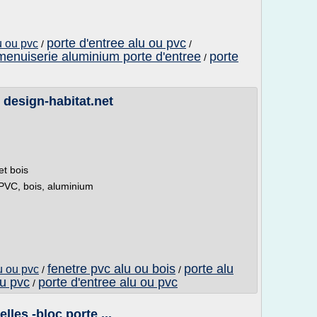
porte d'entree alu ou pvc
u ou pvc
/
/
menuiserie aluminium porte d'entree
porte
/
 design-habitat.net
et bois
 PVC, bois, aluminium
fenetre pvc alu ou bois
porte alu
u ou pvc
/
/
lu pvc
porte d'entree alu ou pvc
/
elles -bloc porte ...