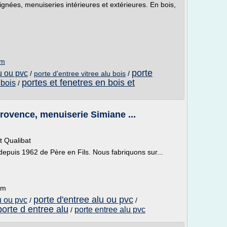
ignées, menuiseries intérieures et extérieures. En bois,
om
porte
u ou pvc
/
porte d'entree vitree alu bois
/
portes et fenetres en bois et
 bois
/
Provence, menuiserie Simiane ...
t Qualibat
epuis 1962 de Père en Fils. Nous fabriquons sur...
om
porte d'entree alu ou pvc
u ou pvc
/
/
porte d entree alu
porte entree alu pvc
/