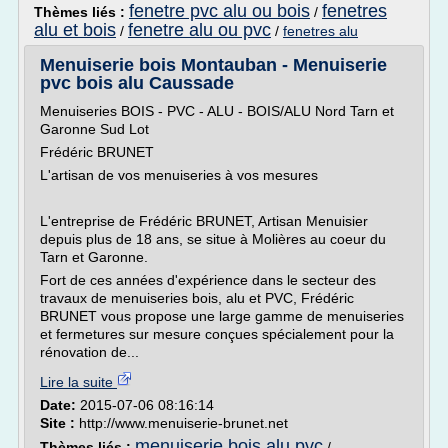
fenetre pvc alu ou bois
fenetres
Thèmes liés :
/
alu et bois
fenetre alu ou pvc
/
/
fenetres alu
Menuiserie bois Montauban - Menuiserie
pvc bois alu Caussade
Menuiseries BOIS - PVC - ALU - BOIS/ALU Nord Tarn et
Garonne Sud Lot
Frédéric BRUNET
L'artisan de vos menuiseries à vos mesures
L'entreprise de Frédéric BRUNET, Artisan Menuisier
depuis plus de 18 ans, se situe à Molières au coeur du
Tarn et Garonne.
Fort de ces années d'expérience dans le secteur des
travaux de menuiseries bois, alu et PVC, Frédéric
BRUNET vous propose une large gamme de menuiseries
et fermetures sur mesure conçues spécialement pour la
rénovation de...
Lire la suite
Date:
2015-07-06 08:16:14
Site :
http://www.menuiserie-brunet.net
menuiserie bois alu pvc
Thèmes liés :
/