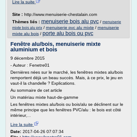
Lire la suite
Site :
http://www.menuiserie-chestalain.com
menuiserie bois alu pvc
Thèmes liés :
/
menuiserie
/
menuiserie pvc alu mixte
/
menuiserie
mixte bois alu prix
porte alu bois ou pvc
mixte alu bois
/
Fenêtre alu/bois, menuiserie mixte
aluminium et bois
9 décembre 2015
- Auteur : Fenetre01
Dernières nées sur le marché, les fenêtres mixtes alu/bois
remportent déjà un beau succès. Mais, à ce prix, le jeu en
vaut-il la chandelle ? Explications.
Au sommaire de cet article
Un matériau mixte haut-de-gamme
Les fenêtres mixtes alu/bois ou bois/alu se déclinent sur le
même principe que les fenêtres PVC/alu : le bois est côté
intérieur,...
Lire la suite
Date:
2017-04-26 07:07:34