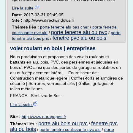
Lire la suite
Date:
2017-03-31 09:49:05
Site :
http://www.directwindows.fr
Thèmes liés :
porte fenetre alu pas cher
/
porte fenetre
porte fenetre alu ou pvc
coulissante pvc alu
/
/
porte
fenetre pvc alu ou bois
fenetre alu bois prix
/
volet roulant en bois | entreprises
Nous produisons et proposons des volets roulants et
battants en alu, bois, PVC, des persiennes et jalousies en
bois et PVC ainsi que des portes de garage enroulables en
alu et à déplacement latéral,... Fournisseur de :
Construction métallique légère | Coffres-forts et armoires de
sécurité | Serrures, verrous et clés | Grilles, grillages et
toiles métalliques
FRANCE - Ste Livrade Sur...
Lire la suite
Site :
http://www.europages.fr
porte alu bois ou pvc
fenetre pvc
Thèmes liés :
/
alu ou bois
/
porte fenetre coulissante pvc alu
/
porte