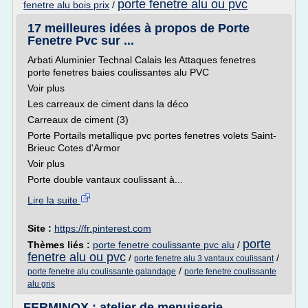
porte fenetre alu ou pvc
fenetre alu bois prix
/
17 meilleures idées à propos de Porte
Fenetre Pvc sur ...
Arbati Aluminier Technal Calais les Attaques fenetres
porte fenetres baies coulissantes alu PVC
Voir plus
Les carreaux de ciment dans la déco
Carreaux de ciment (3)
Porte Portails metallique pvc portes fenetres volets Saint-
Brieuc Cotes d'Armor
Voir plus
Porte double vantaux coulissant à...
Lire la suite
Site :
https://fr.pinterest.com
porte
Thèmes liés :
porte fenetre coulissante pvc alu
/
fenetre alu ou pvc
/
/
porte fenetre alu 3 vantaux coulissant
/
porte fenetre alu coulissante galandage
porte fenetre coulissante
alu gris
FERMINOX : atelier de menuiserie