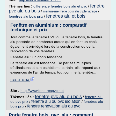
Site :
http://www.fenetre01.com
fenetre
Thèmes liés :
difference fenetre bois alu et pvc
/
pvc alu ou bois
/
/
menuiserie mixte bois alu triple vitrage
fenetres alu et bois
fenetres alu bois prix
/
Fenêtre en aluminium : comparatif
technique et prix
Tout comme la fenêtre PVC ou la fenêtre bois, la fenêtre
alu possède de nombreux atouts qui en font un choix
également privilégié lors de la construction ou de la
rénovation de vos fenêtres.
Fenêtre alu : un choix tendance
La fenêtre alu est tendance. De par ses multiples
déclinaisons et son esthétisme certain, elle répond aux
exigences de l'air du temps, tout comme la fenêtre...
Lire la suite
Site :
http://www.fenetrespvc.net
fenetre pvc alu ou bois
Thèmes liés :
/
fenetre alu
fenetre alu ou pvc isolation
ou pvc prix
/
/
fenetres alu
fenetre renovation alu ou pvc
bois prix
/
Porte fenetre bois, pvc, alu : comment