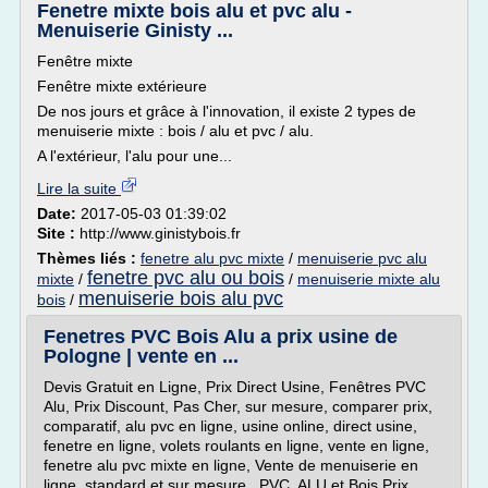
Fenetre mixte bois alu et pvc alu -
Menuiserie Ginisty ...
Fenêtre mixte
Fenêtre mixte extérieure
De nos jours et grâce à l'innovation, il existe 2 types de
menuiserie mixte : bois / alu et pvc / alu.
A l'extérieur, l'alu pour une...
Lire la suite
Date:
2017-05-03 01:39:02
Site :
http://www.ginistybois.fr
Thèmes liés :
fenetre alu pvc mixte
/
menuiserie pvc alu
fenetre pvc alu ou bois
mixte
/
/
menuiserie mixte alu
menuiserie bois alu pvc
bois
/
Fenetres PVC Bois Alu a prix usine de
Pologne | vente en ...
Devis Gratuit en Ligne, Prix Direct Usine, Fenêtres PVC
Alu, Prix Discount, Pas Cher, sur mesure, comparer prix,
comparatif, alu pvc en ligne, usine online, direct usine,
fenetre en ligne, volets roulants en ligne, vente en ligne,
fenetre alu pvc mixte en ligne, Vente de menuiserie en
ligne, standard et sur mesure, PVC, ALU et Bois Prix...