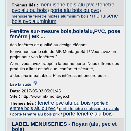
menuiserie bois alu pvc
fenetre
Thèmes liés :
/
pvc alu ou bois
porte alu bois ou pvc
/
/
menuiserie
menuiserie fenetre mixtes aluminium bois
/
bois pvc aluminium
Fenêtre sur-mesure bois,bois/alu,PVC, pose
fenêtre | Mk ...
des fenêtres de qualité au design élégant
Bienvenue sur le site de MK Montage Sàrl ! Vous avez un
projet pour vos fenêtres ?
Alors, vous avez frappé à la bonne porte. Nous offrons des
produits alliant esthétique, confort et sécurité,
à des prix imbattables. Plus intéressant encore pour...
Lire la suite
Date:
2017-05-03 05:01:45
Site :
http://www.mk-montage.ch
fenetre pvc alu ou bois
porte d
Thèmes liés :
/
entree bois alu ou pvc
/
porte fenetre coulissante pvc alu
porte fenetre alu bois
/
porte fenetre alu bois prix
/
LABEL MENUISERIES - Royan (alu, pvc et
bois)