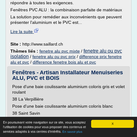
répondre à toutes les exigences.
Fenêtres PVC ALU : la combinaison parfaite de matériaux
La solution pour remédier aux inconvénients que peuvent
présenter l'aluminium et le PVC est...
Lire la suite
Site :
http://www.saillard.ch
fenetre alu ou pvc
Thèmes liés :
fenetre alu pvc mixte
/
isolation
/
fenetre alu ou pvc prix
/
difference prix fenetre
alu et pvc
/
difference fenetre bois alu et pvc
Fenêtres - Artisan Installateur Menuiseries
ALU, PVC et BOIS
Pose d'une baie coulissante aluminium coloris gris et volet
roulant
38 La Verpillière
Pose d'une baie coulissante aluminium coloris blanc
38 Saint Savin
Pose d'une baie coulissante mixte bois/alu coloris
En poursuivant votre navigation sur ce site, vous acceptez
X
extérieur vert
l'utilisation de cookies pour vous proposer des contenus et
services adaptés à vos centres d'intérêts.
En savoir plus
69 Bron