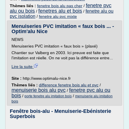
fenetre pvc
Thèmes liés :
fenetre bois alu pas cher
/
alu ou bois
fenetres alu et bois
fenetre alu ou
/
/
pvc isolation
/
fenetre alu pvc mixte
Menuiseries PVC imitation « faux bois ... -
Optim'alu Nice
NEWS
Menuiseries PVC imitation « faux bois » (plaxé)
Chantier sur Valberg en 2003. Ici preuve est faite que
l'imitation est réelle. On ne voit pas la différence entre...
Lire la suite
Site :
http://www.optimalu-nice.fr
Thèmes liés :
difference fenetre bois alu et pvc
/
menuiserie bois alu pvc
fenetre pvc alu ou
/
bois
/
/
porte fenetre alu imitation bois
menuiserie alu imitation
bois
Fenêtre bois-alu - Menuiserie-Ebénisterie
Superbois