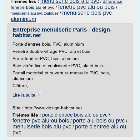
menuiserie bois alu pvc
Thèmes liés :
/
difference
fenetre pvc alu ou bois
fenetre bois alu et pvc
/
/
menuiserie bois pvc
/
menuiserie alu pvc toulouse
aluminium
Entreprise menuiserie Paris - design-
habitat.net
Porte d'entrée bois, PVC, aluminium
Fenêtre double vitrage PVC, alu et bois
Porte-fenêtre PVC, bois, alumium
Baie vitrée fixe et coulissante PVC, alu et bois
Portail motorisé et ouverture manuelle PVC, bois,
aluminium
Clôture,...
Lire la suite
Site :
http://www.design-habitat.net
porte d entree bois alu ou pvc
Thèmes liés :
/
fenetre pvc alu ou bois
porte alu bois ou pvc
/
/
menuiserie bois alu pvc
porte d'entree alu ou
/
pvc