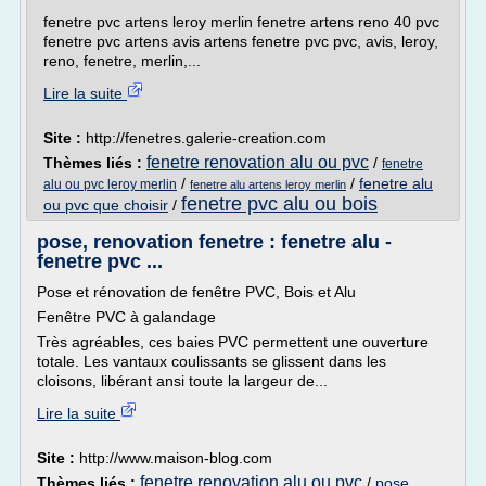
fenetre pvc artens leroy merlin fenetre artens reno 40 pvc
fenetre pvc artens avis artens fenetre pvc pvc, avis, leroy,
reno, fenetre, merlin,...
Lire la suite
Site :
http://fenetres.galerie-creation.com
fenetre renovation alu ou pvc
Thèmes liés :
/
fenetre
/
/
fenetre alu
alu ou pvc leroy merlin
fenetre alu artens leroy merlin
fenetre pvc alu ou bois
ou pvc que choisir
/
pose, renovation fenetre : fenetre alu -
fenetre pvc ...
Pose et rénovation de fenêtre PVC, Bois et Alu
Fenêtre PVC à galandage
Très agréables, ces baies PVC permettent une ouverture
totale. Les vantaux coulissants se glissent dans les
cloisons, libérant ansi toute la largeur de...
Lire la suite
Site :
http://www.maison-blog.com
fenetre renovation alu ou pvc
Thèmes liés :
/
pose