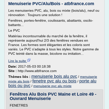
Menuiserie PVC/Alu/Bois - atbfrance.com
Les menuiseries PVC, alu, bois ou mixte (bois/alu), neuf ou
rénovation : Toujours une solution !
Fenêtres, portes-fenêtre, coulissants, abattants, oscilo-
battants...
Le PVC
Matériau incontournable du marché de la fenêtre, il
représente aujourd'hui 2/3 des fenêtres vendues en
France. Les formes sont élégantes et les coloris sont
variés. Le PVC s'adapte à tous les styles. Notre gamme de
PVC teinté dans la masse, bicolore ou imitation...
Lire la suite
Date:
2017-05-03 00:18:38
Site :
http://www.atbfrance.com
menuiserie bois alu pvc
Thèmes liés :
/
menuiserie
fenetre pvc alu ou bois
porte alu
mixte alu bois
/
/
bois ou pvc
/
menuiserie pvc alu mixte
Fenêtres Alu Bois PVC Maine et Loire 49 -
Ouvrard Menuiserie
FENETRES