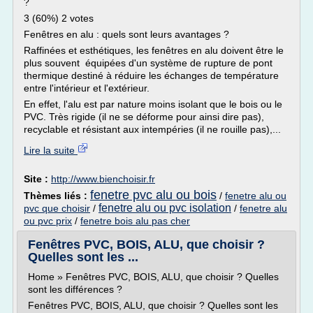
?
3 (60%) 2 votes
Fenêtres en alu : quels sont leurs avantages ?
Raffinées et esthétiques, les fenêtres en alu doivent être le
plus souvent équipées d'un système de rupture de pont
thermique destiné à réduire les échanges de température
entre l'intérieur et l'extérieur.
En effet, l'alu est par nature moins isolant que le bois ou le
PVC. Très rigide (il ne se déforme pour ainsi dire pas),
recyclable et résistant aux intempéries (il ne rouille pas),...
Lire la suite
Site :
http://www.bienchoisir.fr
fenetre pvc alu ou bois
Thèmes liés :
/
fenetre alu ou
fenetre alu ou pvc isolation
pvc que choisir
/
/
fenetre alu
ou pvc prix
/
fenetre bois alu pas cher
Fenêtres PVC, BOIS, ALU, que choisir ?
Quelles sont les ...
Home » Fenêtres PVC, BOIS, ALU, que choisir ? Quelles
sont les différences ?
Fenêtres PVC, BOIS, ALU, que choisir ? Quelles sont les