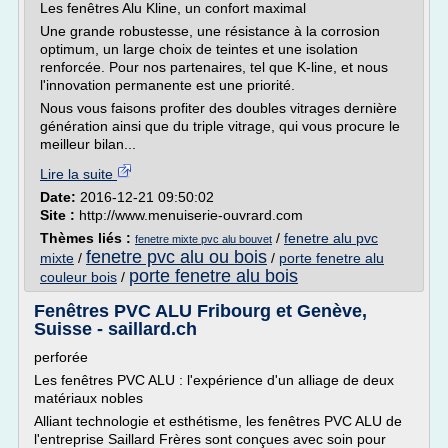
Les fenêtres Alu Kline, un confort maximal
Une grande robustesse, une résistance à la corrosion
optimum, un large choix de teintes et une isolation
renforcée. Pour nos partenaires, tel que K-line, et nous
l'innovation permanente est une priorité.
Nous vous faisons profiter des doubles vitrages dernière
génération ainsi que du triple vitrage, qui vous procure le
meilleur bilan...
Lire la suite
Date:
2016-12-21 09:50:02
Site :
http://www.menuiserie-ouvrard.com
Thèmes liés :
/
fenetre alu pvc
fenetre mixte pvc alu bouvet
fenetre pvc alu ou bois
mixte
/
/
porte fenetre alu
porte fenetre alu bois
couleur bois
/
Fenêtres PVC ALU Fribourg et Genève,
Suisse - saillard.ch
perforée
Les fenêtres PVC ALU : l'expérience d'un alliage de deux
matériaux nobles
Alliant technologie et esthétisme, les fenêtres PVC ALU de
l'entreprise Saillard Frères sont conçues avec soin pour