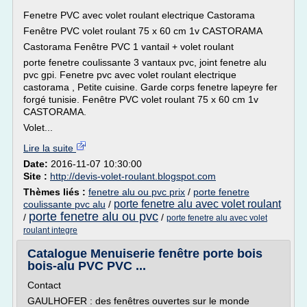
Fenetre PVC avec volet roulant electrique Castorama
Fenêtre PVC volet roulant 75 x 60 cm 1v CASTORAMA
Castorama Fenêtre PVC 1 vantail + volet roulant
porte fenetre coulissante 3 vantaux pvc, joint fenetre alu
pvc gpi. Fenetre pvc avec volet roulant electrique
castorama , Petite cuisine. Garde corps fenetre lapeyre fer
forgé tunisie. Fenêtre PVC volet roulant 75 x 60 cm 1v
CASTORAMA.
Volet...
Lire la suite
Date:
2016-11-07 10:30:00
Site :
http://devis-volet-roulant.blogspot.com
Thèmes liés :
fenetre alu ou pvc prix
/
porte fenetre
porte fenetre alu avec volet roulant
coulissante pvc alu
/
porte fenetre alu ou pvc
/
/
porte fenetre alu avec volet
roulant integre
Catalogue Menuiserie fenêtre porte bois
bois-alu PVC PVC ...
Contact
GAULHOFER : des fenêtres ouvertes sur le monde