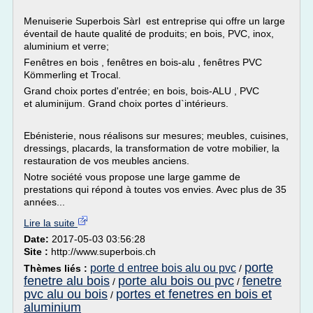
Menuiserie Superbois Sàrl est entreprise qui offre un large
éventail de haute qualité de produits; en bois, PVC, inox,
aluminium et verre;
Fenêtres en bois , fenêtres en bois-alu , fenêtres PVC
Kömmerling et Trocal.
Grand choix portes d'entrée; en bois, bois-ALU , PVC
et aluminijum. Grand choix portes d`intérieurs.
Ebénisterie, nous réalisons sur mesures; meubles, cuisines,
dressings, placards, la transformation de votre mobilier, la
restauration de vos meubles anciens.
Notre société vous propose une large gamme de
prestations qui répond à toutes vos envies. Avec plus de 35
années...
Lire la suite
Date:
2017-05-03 03:56:28
Site :
http://www.superbois.ch
porte
porte d entree bois alu ou pvc
Thèmes liés :
/
fenetre alu bois
porte alu bois ou pvc
fenetre
/
/
pvc alu ou bois
portes et fenetres en bois et
/
aluminium