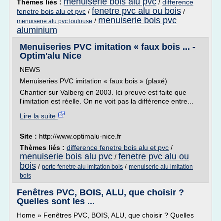
menuiserie bois alu pvc
Thèmes liés :
/
difference
fenetre pvc alu ou bois
fenetre bois alu et pvc
/
/
menuiserie bois pvc
/
menuiserie alu pvc toulouse
aluminium
Menuiseries PVC imitation « faux bois ... -
Optim'alu Nice
NEWS
Menuiseries PVC imitation « faux bois » (plaxé)
Chantier sur Valberg en 2003. Ici preuve est faite que
l'imitation est réelle. On ne voit pas la différence entre...
Lire la suite
Site :
http://www.optimalu-nice.fr
Thèmes liés :
difference fenetre bois alu et pvc
/
menuiserie bois alu pvc
fenetre pvc alu ou
/
bois
/
/
porte fenetre alu imitation bois
menuiserie alu imitation
bois
Fenêtres PVC, BOIS, ALU, que choisir ?
Quelles sont les ...
Home » Fenêtres PVC, BOIS, ALU, que choisir ? Quelles