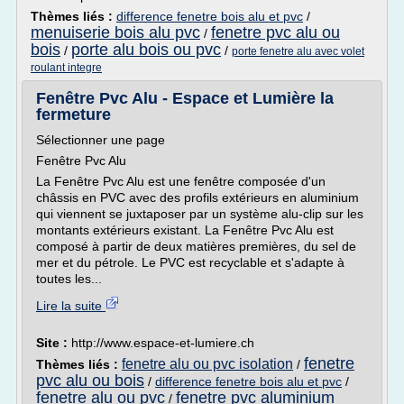
Thèmes liés :
difference fenetre bois alu et pvc
/
menuiserie bois alu pvc
fenetre pvc alu ou
/
bois
porte alu bois ou pvc
/
/
porte fenetre alu avec volet
roulant integre
Fenêtre Pvc Alu - Espace et Lumière la
fermeture
Sélectionner une page
Fenêtre Pvc Alu
La Fenêtre Pvc Alu est une fenêtre composée d'un
châssis en PVC avec des profils extérieurs en aluminium
qui viennent se juxtaposer par un système alu-clip sur les
montants extérieurs existant. La Fenêtre Pvc Alu est
composé à partir de deux matières premières, du sel de
mer et du pétrole. Le PVC est recyclable et s'adapte à
toutes les...
Lire la suite
Site :
http://www.espace-et-lumiere.ch
fenetre
fenetre alu ou pvc isolation
Thèmes liés :
/
pvc alu ou bois
/
difference fenetre bois alu et pvc
/
fenetre alu ou pvc
fenetre pvc aluminium
/