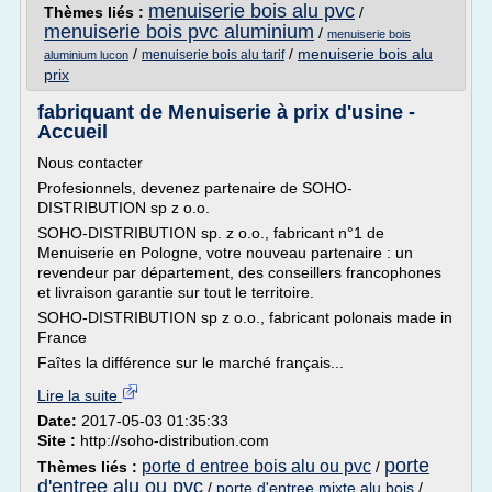
menuiserie bois alu pvc
Thèmes liés :
/
menuiserie bois pvc aluminium
/
menuiserie bois
/
/
menuiserie bois alu
menuiserie bois alu tarif
aluminium lucon
prix
fabriquant de Menuiserie à prix d'usine -
Accueil
Nous contacter
Profesionnels, devenez partenaire de SOHO-
DISTRIBUTION sp z o.o.
SOHO-DISTRIBUTION sp. z o.o., fabricant n°1 de
Menuiserie en Pologne, votre nouveau partenaire : un
revendeur par département, des conseillers francophones
et livraison garantie sur tout le territoire.
SOHO-DISTRIBUTION sp z o.o., fabricant polonais made in
France
Faîtes la différence sur le marché français...
Lire la suite
Date:
2017-05-03 01:35:33
Site :
http://soho-distribution.com
porte
porte d entree bois alu ou pvc
Thèmes liés :
/
d'entree alu ou pvc
/
porte d'entree mixte alu bois
/