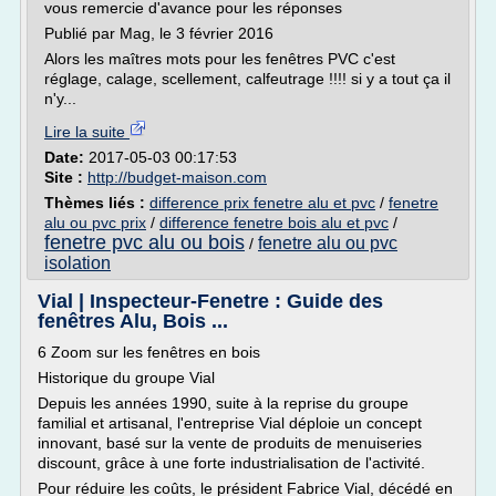
vous remercie d'avance pour les réponses
Publié par Mag, le 3 février 2016
Alors les maîtres mots pour les fenêtres PVC c'est
réglage, calage, scellement, calfeutrage !!!! si y a tout ça il
n'y...
Lire la suite
Date:
2017-05-03 00:17:53
Site :
http://budget-maison.com
Thèmes liés :
difference prix fenetre alu et pvc
/
fenetre
alu ou pvc prix
/
difference fenetre bois alu et pvc
/
fenetre pvc alu ou bois
fenetre alu ou pvc
/
isolation
Vial | Inspecteur-Fenetre : Guide des
fenêtres Alu, Bois ...
6 Zoom sur les fenêtres en bois
Historique du groupe Vial
Depuis les années 1990, suite à la reprise du groupe
familial et artisanal, l'entreprise Vial déploie un concept
innovant, basé sur la vente de produits de menuiseries
discount, grâce à une forte industrialisation de l'activité.
Pour réduire les coûts, le président Fabrice Vial, décédé en