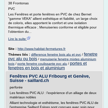
38 Frontonas
PVC
Les Fenêtres et porte fenêtres en PVC de chez Bernet
"gamme VEKA" allient esthétique et fiabilité, un large choix
de coloris, elles apportent le confort et une isolation
thermique efficace ; Menuiseries conforme et éligible pour
l'obtention du...
Lire la suite
Site :
http://www.habitat-fermetures.fr
fenetre
Thèmes liés :
difference fenetre bois alu et pvc
/
pvc alu ou bois
/
menuiserie fenetre mixtes aluminium
portes et
bois
/
porte fenetre coulissante pvc alu
/
fenetres en bois et aluminium
Fenêtres PVC ALU Fribourg et Genève,
Suisse - saillard.ch
perforée
Les fenêtres PVC ALU : l'expérience d'un alliage de deux
matériaux nobles
Alliant technologie et esthétisme, les fenêtres PVC ALU de
l'entreprise Saillard Frères sont conçues avec soin pour