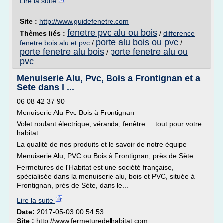
Lire la suite
Site :
http://www.guidefenetre.com
fenetre pvc alu ou bois
Thèmes liés :
/
difference
porte alu bois ou pvc
fenetre bois alu et pvc
/
/
porte fenetre alu bois
porte fenetre alu ou
/
pvc
Menuiserie Alu, Pvc, Bois a Frontignan et a
Sete dans l ...
06 08 42 37 90
Menuiserie Alu Pvc Bois à Frontignan
Volet roulant électrique, véranda, fenêtre ... tout pour votre
habitat
La qualité de nos produits et le savoir de notre équipe
Menuiserie Alu, PVC ou Bois à Frontignan, près de Sète.
Fermetures de l'Habitat est une société française,
spécialisée dans la menuiserie alu, bois et PVC, située à
Frontignan, près de Sète, dans le...
Lire la suite
Date:
2017-05-03 00:54:53
Site :
http://www.fermeturedelhabitat.com