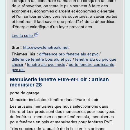
Lorsqu'on fait construire sa maison ou lorsqu'on fait faire
de la rénovation, on tente le plus souvent à faire des
économies, économies d'argent et économies d'énergie
et l'on se tourne donc vers les ouvertures, à savoir portes
et fenêtres. Il faut savoir que près d'1/4 de la déperdition
d'énergie calorifique d'un foyer provient des...
Lire la suite
Site :
http://www.fenetrealu.net
Thèmes liés :
difference prix fenetre alu et pvc
/
difference fenetre bois alu et pvc
/
fenetre alu ou pvc que
choisir
/
fenetre alu pvc mixte
/
porte fenetre coulissante
pvc alu
Menuiserie fenetre Eure-et-Loir : artisan
menuisier 28
porte de garage
Menuisier installateur fenêtre dans l'Eure-et-Loir
Les artisans menuisiers que nous sélectionnons dans
l'Eure-et-Loir produisent des menuiseries pour tous types
de fenêtres : menuiseries pour fenêtres alu, menuiseries
pour fenêtres en bois et menuiseries pour fenêtres PVC.
Très soucieux de la qualité de la finition, les artisans