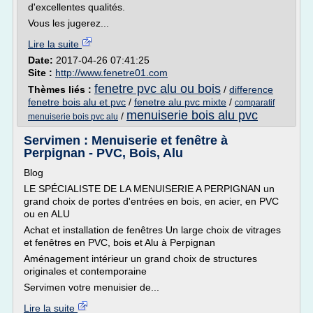
d'excellentes qualités.
Vous les jugerez...
Lire la suite
Date:
2017-04-26 07:41:25
Site :
http://www.fenetre01.com
fenetre pvc alu ou bois
Thèmes liés :
/
difference
fenetre bois alu et pvc
/
fenetre alu pvc mixte
/
comparatif
menuiserie bois alu pvc
/
menuiserie bois pvc alu
Servimen : Menuiserie et fenêtre à
Perpignan - PVC, Bois, Alu
Blog
LE SPÉCIALISTE DE LA MENUISERIE A PERPIGNAN un
grand choix de portes d'entrées en bois, en acier, en PVC
ou en ALU
Achat et installation de fenêtres Un large choix de vitrages
et fenêtres en PVC, bois et Alu à Perpignan
Aménagement intérieur un grand choix de structures
originales et contemporaine
Servimen votre menuisier de...
Lire la suite