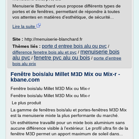
Menuiserie Blanchard vous propose différents types de
portes et de fenêtres, permettant de répondre à toutes
vos attentes en matières d'esthétique, de sécurité...
Lire la suite
Site :
http://menuiserie-blanchard.fr
porte d entree bois alu ou pvc
Thèmes liés :
/
menuiserie bois
difference fenetre bois alu et pvc
/
alu pvc
fenetre pvc alu ou bois
/
/
porte d'entree
bois alu prix
Fenêtre bois/alu Millet M3D Mix ou Mix-r -
kbane.com
Fenêtre bois/alu Millet M3D Mix ou Mix-r
Fenêtre bois/alu Millet M3D Mix ou Mix-r
Le plus produit
La gamme de fenêtres bois/alu et portes-fenêtres M3D Mix
est la menuiserie mixte la plus performante du marché.
Un esthétisme travaillé pour un mixte bois aluminium sans
aucune différence visible à l'extérieur. Le profil ultra fin de la
fenêtre M3D permet un apport maximum de soleil dans...