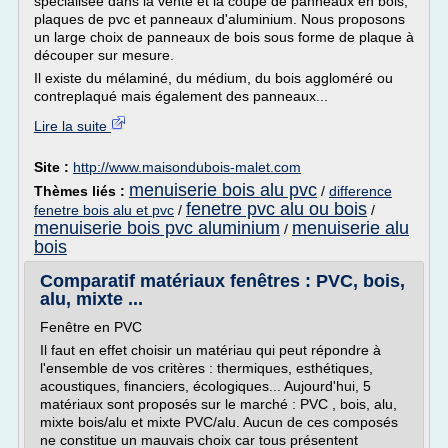
spécialisée dans la vente et la coupe de panneaux en bois,
plaques de pvc et panneaux d'aluminium. Nous proposons
un large choix de panneaux de bois sous forme de plaque à
découper sur mesure.
Il existe du mélaminé, du médium, du bois aggloméré ou
contreplaqué mais également des panneaux...
Lire la suite
Site :
http://www.maisondubois-malet.com
menuiserie bois alu pvc
Thèmes liés :
/
difference
fenetre pvc alu ou bois
fenetre bois alu et pvc
/
/
menuiserie bois pvc aluminium
menuiserie alu
/
bois
Comparatif matériaux fenêtres : PVC, bois,
alu, mixte ...
Fenêtre en PVC
Il faut en effet choisir un matériau qui peut répondre à
l'ensemble de vos critères : thermiques, esthétiques,
acoustiques, financiers, écologiques... Aujourd'hui, 5
matériaux sont proposés sur le marché : PVC , bois, alu,
mixte bois/alu et mixte PVC/alu. Aucun de ces composés
ne constitue un mauvais choix car tous présentent