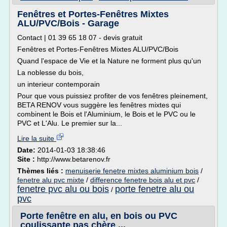
Fenêtres et Portes-Fenêtres Mixtes
ALU/PVC/Bois - Garage
Contact | 01 39 65 18 07 - devis gratuit
Fenêtres et Portes-Fenêtres Mixtes ALU/PVC/Bois
Quand l'espace de Vie et la Nature ne forment plus qu'un
La noblesse du bois,
un interieur contemporain
Pour que vous puissiez profiter de vos fenêtres pleinement,
BETA RENOV vous suggère les fenêtres mixtes qui
combinent le Bois et l'Aluminium, le Bois et le PVC ou le
PVC et L'Alu. Le premier sur la...
Lire la suite
Date:
2014-01-03 18:38:46
Site :
http://www.betarenov.fr
Thèmes liés :
menuiserie fenetre mixtes aluminium bois
/
fenetre alu pvc mixte
/
difference fenetre bois alu et pvc
/
fenetre pvc alu ou bois
porte fenetre alu ou
/
pvc
Porte fenêtre en alu, en bois ou PVC
coulissante pas chère ...