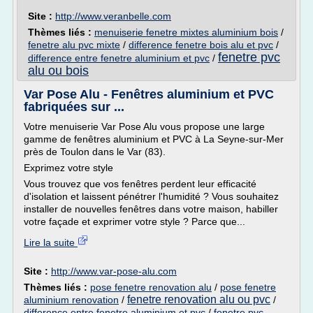
Site :
http://www.veranbelle.com
Thèmes liés :
menuiserie fenetre mixtes aluminium bois
/
fenetre alu pvc mixte
/
difference fenetre bois alu et pvc
/
fenetre pvc
difference entre fenetre aluminium et pvc
/
alu ou bois
Var Pose Alu - Fenêtres aluminium et PVC
fabriquées sur ...
Votre menuiserie Var Pose Alu vous propose une large
gamme de fenêtres aluminium et PVC à La Seyne-sur-Mer
près de Toulon dans le Var (83).
Exprimez votre style
Vous trouvez que vos fenêtres perdent leur efficacité
d'isolation et laissent pénétrer l'humidité ? Vous souhaitez
installer de nouvelles fenêtres dans votre maison, habiller
votre façade et exprimer votre style ? Parce que...
Lire la suite
Site :
http://www.var-pose-alu.com
Thèmes liés :
pose fenetre renovation alu
/
pose fenetre
fenetre renovation alu ou pvc
aluminium renovation
/
/
difference entre fenetre aluminium et pvc
/
fenetre pvc