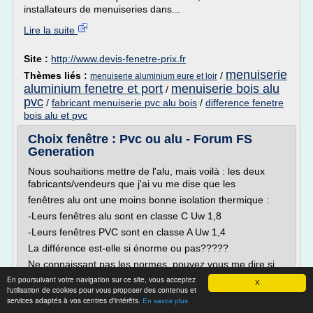
installateurs de menuiseries dans...
Lire la suite
Site :
http://www.devis-fenetre-prix.fr
menuiserie
Thèmes liés :
/
menuiserie aluminium eure et loir
aluminium fenetre et port
menuiserie bois alu
/
pvc
/
fabricant menuiserie pvc alu bois
/
difference fenetre
bois alu et pvc
Choix fenêtre : Pvc ou alu - Forum FS
Generation
Nous souhaitions mettre de l'alu, mais voilà : les deux
fabricants/vendeurs que j'ai vu me dise que les
fenêtres alu ont une moins bonne isolation thermique :
-Leurs fenêtres alu sont en classe C Uw 1,8
-Leurs fenêtres PVC sont en classe A Uw 1,4
La différence est-elle si énorme ou pas?????
Ne connaissant pas les normes, pouvez vous me dire si
celle en alu est correct ou pas??
En poursuivant votre navigation sur ce site, vous acceptez
X
l'utilisation de cookies pour vous proposer des contenus et
Ce n'est pas...
services adaptés à vos centres d'intérêts.
En savoir plus