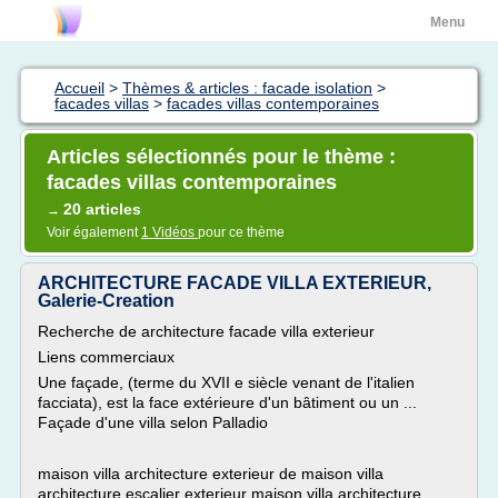
Menu
Accueil
>
Thèmes & articles : facade isolation
>
facades villas
>
facades villas contemporaines
Articles sélectionnés pour le thème :
facades villas contemporaines
20 articles
→
Voir également
1 Vidéos
pour ce thème
ARCHITECTURE FACADE VILLA EXTERIEUR,
Galerie-Creation
Recherche de architecture facade villa exterieur
Liens commerciaux
Une façade, (terme du XVII e siècle venant de l'italien
facciata), est la face extérieure d'un bâtiment ou un ...
Façade d'une villa selon Palladio
maison villa architecture exterieur de maison villa
architecture escalier exterieur maison villa architecture