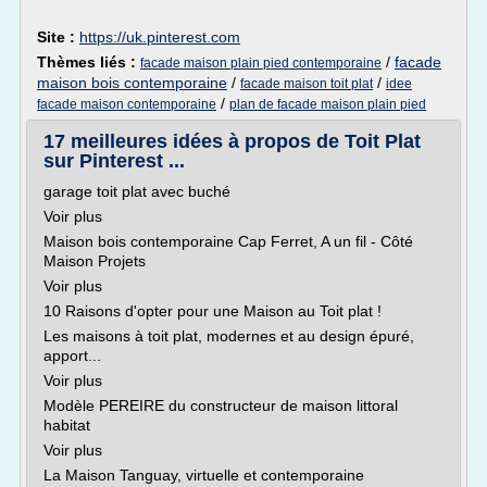
Site :
https://uk.pinterest.com
Thèmes liés :
/
facade
facade maison plain pied contemporaine
maison bois contemporaine
/
/
facade maison toit plat
idee
/
facade maison contemporaine
plan de facade maison plain pied
17 meilleures idées à propos de Toit Plat
sur Pinterest ...
garage toit plat avec buché
Voir plus
Maison bois contemporaine Cap Ferret, A un fil - Côté
Maison Projets
Voir plus
10 Raisons d'opter pour une Maison au Toit plat !
Les maisons à toit plat, modernes et au design épuré,
apport...
Voir plus
Modèle PEREIRE du constructeur de maison littoral
habitat
Voir plus
La Maison Tanguay, virtuelle et contemporaine