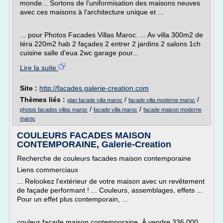
monde... Sortons de l'uniformisation des maisons neuves
avec ces maisons à l'architecture unique et ...
... pour Photos Facades Villas Maroc. ... Av villa 300m2 de
téra 220m2 hab 2 façades 2 entrer 2 jardins 2 salons 1ch
cuisine salle d'eua 2wc garage pour...
Lire la suite
Site :
http://facades.galerie-creation.com
Thèmes liés :
/
/
plan facade villa maroc
facade villa moderne maroc
/
/
photos facades villas maroc
facade villa maroc
facade maison moderne
maroc
COULEURS FACADES MAISON
CONTEMPORAINE, Galerie-Creation
Recherche de couleurs facades maison contemporaine
Liens commerciaux
... Relookez l'extérieur de votre maison avec un revêtement
de façade performant ! ... Couleurs, assemblages, effets ...
Pour un effet plus contemporain, ...
couleur facade maison contemporaine, À vendre 336 000