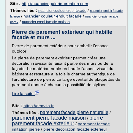
Site :
http://nuancier.galerie-creation.com
Thèmes liés :
/
nuancier couleur crepi facade
nuancier enduit facade
/
nuancier couleur enduit facade
/
lafarge
nuancier crepis facade
/
nuancier crepi facade maison
parex
Pierre de parement extérieur qui habille
façade et murs ...
Pierre de parement extérieur pour embellir l'espace
outdoor
La pierre de parement extérieur permet créer une
décoration ravissante faisant partie des murs ou de la
façade. Le matériau noble réchauffe l'aspect visuel du
bâtiment et restaure à la fois le charme authentique de
l'architecture de pierre. Le large éventail de plaquettes de
parement donne à chacun la possibilité de styliser...
Lire la suite
Site :
https://deavita.fr
parement facade pierre naturelle
Thèmes liés :
/
parement pierre facade maison
pierre
/
parement facade exterieur
/
parement facade
imitation pierre
/
pierre decoration facade exterieur