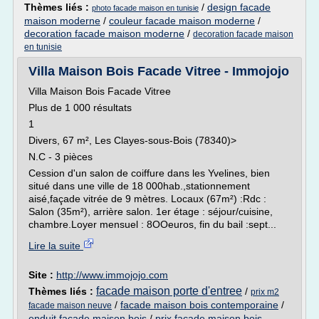
Thèmes liés :
/
design facade
photo facade maison en tunisie
maison moderne
/
couleur facade maison moderne
/
decoration facade maison moderne
/
decoration facade maison
en tunisie
Villa Maison Bois Facade Vitree - Immojojo
Villa Maison Bois Facade Vitree
Plus de 1 000 résultats
1
Divers, 67 m², Les Clayes-sous-Bois (78340)>
N.C - 3 pièces
Cession d'un salon de coiffure dans les Yvelines, bien
situé dans une ville de 18 000hab.,stationnement
aisé,façade vitrée de 9 mètres. Locaux (67m²) :Rdc :
Salon (35m²), arrière salon. 1er étage : séjour/cuisine,
chambre.Loyer mensuel : 8OOeuros, fin du bail :sept...
Lire la suite
Site :
http://www.immojojo.com
facade maison porte d'entree
Thèmes liés :
/
prix m2
/
facade maison bois contemporaine
/
facade maison neuve
enduit facade maison bois
/
prix facade maison bois