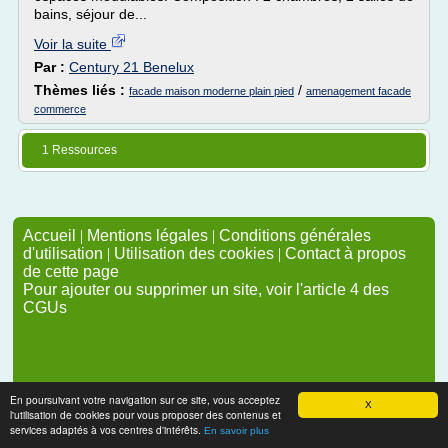
bains, séjour de...
Voir la suite
Par :
Century 21 Benelux
Thèmes liés :
/
facade maison moderne plain pied
amenagement facade
commerce
1 Ressources
Accueil
|
Mentions légales
|
Conditions générales
d'utilisation
|
Utilisation des cookies
|
Contact à propos
de cette page
Pour ajouter ou supprimer un site, voir l'article 4 des
CGUs
En poursuivant votre navigation sur ce site, vous acceptez
X
l'utilisation de cookies pour vous proposer des contenus et
services adaptés à vos centres d'intérêts.
En savoir plus