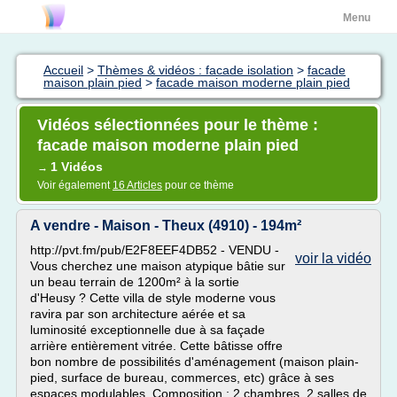
Menu
Accueil
>
Thèmes & vidéos : facade isolation
>
facade
maison plain pied
>
facade maison moderne plain pied
Vidéos sélectionnées pour le thème :
facade maison moderne plain pied
1 Vidéos
→
Voir également
16 Articles
pour ce thème
A vendre - Maison - Theux (4910) - 194m²
http://pvt.fm/pub/E2F8EEF4DB52 - VENDU -
voir la vidéo
Vous cherchez une maison atypique bâtie sur
un beau terrain de 1200m² à la sortie
d'Heusy ? Cette villa de style moderne vous
ravira par son architecture aérée et sa
luminosité exceptionnelle due à sa façade
arrière entièrement vitrée. Cette bâtisse offre
bon nombre de possibilités d'aménagement (maison plain-
pied, surface de bureau, commerces, etc) grâce à ses
espaces modulables. Composition : 2 chambres, 2 salles de