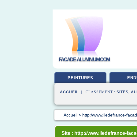
FACADE-ALUMINIUM.COM
PEINTURES
END
ACCUEIL
| CLASSEMENT :
SITES
,
AU
Accueil
>
http://www.iledefrance-facad
Site : http://www.iledefrance-faca